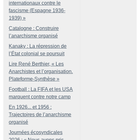
internationaux contre le
fascisme (Espagne 1936-
1939)
»
Catalogne : Construire
l’anarchisme organisé
Kanaky : La répression de
l’État colonial se poursuit
Lire René Berthier, «
Les
Anarchistes et l’organisation.
Plateforme-Synthèse
»
Football : La FIFA et les USA
marquent contre notre camp
En 1926... et 1956 :
Trajectoires de l’anarchisme
organisé
Journées écosyndicales
2026 : «
Nous avons pris