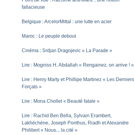
fallacieuse
Belgique : ArcelorMittal : une lutte en acier
Maroc : Le peuple debout
Cinéma : Srdjan Dragojevic «
La Parade
»
Lire : Mogniss H. Abdallah «
Rengainez, on arrive
!
»
Lire : Henry Marty et Phillipe Martinez «
Les Derniers
Forçats
»
Lire : Mona Chollet «
Beauté fatale
»
Lire : Rachid Ben Bella, Sylvain Erambert,
Lakhéchéne, Joseph Ponthus, Riadh et Alexandre
Philibert «
Nous... la cité
»