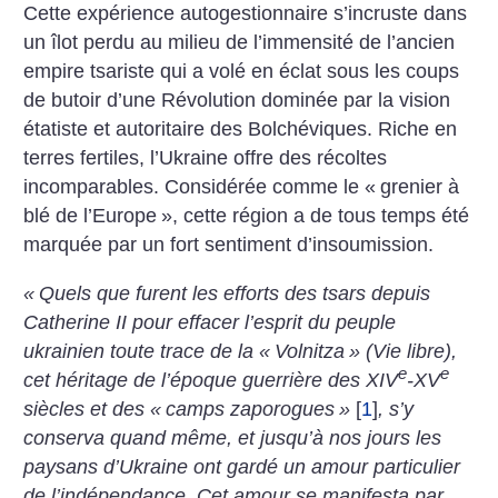
Cette expérience autogestionnaire s’incruste dans
un îlot perdu au milieu de l’immensité de l’ancien
empire tsariste qui a volé en éclat sous les coups
de butoir d’une Révolution dominée par la vision
étatiste et autoritaire des Bolchéviques. Riche en
terres fertiles, l’Ukraine offre des récoltes
incomparables. Considérée comme le «
grenier à
blé de l’Europe
», cette région a de tous temps été
marquée par un fort sentiment d’insoumission.
«
Quels que furent les efforts des tsars depuis
Catherine II pour effacer l’esprit du peuple
ukrainien toute trace de la «
Volnitza
» (Vie libre),
e
e
cet héritage de l’époque guerrière des XIV
-XV
siècles et des «
camps zaporogues
»
[
1
]
, s’y
conserva quand même, et jusqu’à nos jours les
paysans d’Ukraine ont gardé un amour particulier
de l’indépendance. Cet amour se manifesta par