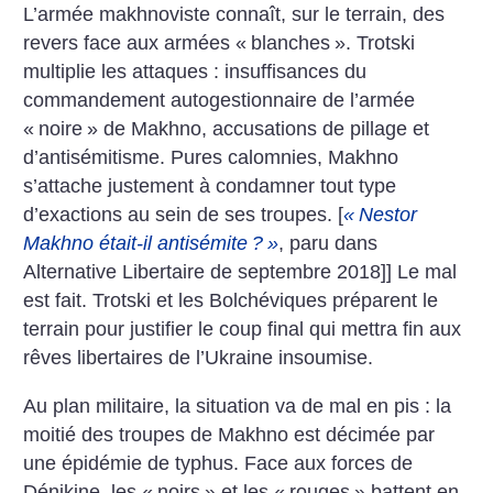
L’armée makhnoviste connaît, sur le terrain, des
revers face aux armées «
blanches
». Trotski
multiplie les attaques : insuffisances du
commandement autogestionnaire de l’armée
«
noire
» de Makhno, accusations de pillage et
d’antisémitisme. Pures calomnies, Makhno
s’attache justement à condamner tout type
d’exactions au sein de ses troupes. [
«
Nestor
Makhno était-il antisémite
?
»
, paru dans
Alternative Libertaire de septembre 2018]] Le mal
est fait. Trotski et les Bolchéviques préparent le
terrain pour justifier le coup final qui mettra fin aux
rêves libertaires de l’Ukraine insoumise.
Au plan militaire, la situation va de mal en pis : la
moitié des troupes de Makhno est décimée par
une épidémie de typhus. Face aux forces de
Dénikine, les «
noirs
» et les «
rouges
» battent en