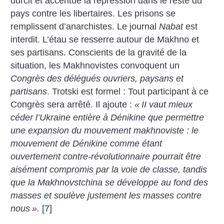
durcit et accentue la répression dans le reste du
pays contre les libertaires. Les prisons se
remplissent d’anarchistes. Le journal
Nabat
est
interdit. L’étau se resserre autour de Makhno et
ses partisans. Conscients de la gravité de la
situation, les Makhnovistes convoquent un
Congrès des délégués ouvriers, paysans et
partisans
. Trotski est formel : Tout participant à ce
Congrès sera arrêté. Il ajoute :
«
II vaut mieux
céder l’Ukraine entière à Dénikine que permettre
une expansion du mouvement makhnoviste : le
mouvement de Dénikine comme étant
ouvertement contre-révolutionnaire pourrait être
aisément compromis par la voie de classe, tandis
que la Makhnovstchina se développe au fond des
masses et soulève justement les masses contre
nous
».
[
7
]