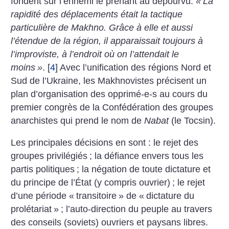
fondent sur l’ennemi le prenant au dépourvu.
«
La
rapidité des déplacements était la tactique
particulière de Makhno. Grâce à elle et aussi
l’étendue de la région, il apparaissait toujours à
l’improviste, à l’endroit où on l’attendait le
moins
»
.
[
4
]
Avec l’unification des régions Nord et
Sud de l’Ukraine, les Makhnovistes précisent un
plan d’organisation des opprimé-e-s au cours du
premier congrès de la Confédération des groupes
anarchistes qui prend le nom de
Nabat
(le Tocsin).
Les principales décisions en sont : le rejet des
groupes privilégiés
; la défiance envers tous les
partis politiques
; la négation de toute dictature et
du principe de l’État (y compris ouvrier)
; le rejet
d’une période «
transitoire
» de «
dictature du
prolétariat
»
; l’auto-direction du peuple au travers
des conseils (soviets) ouvriers et paysans libres.