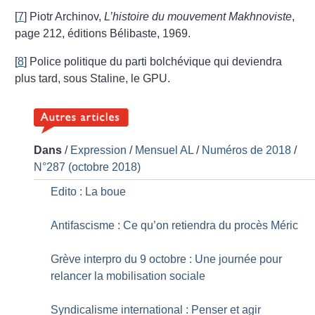
[
7
]
Piotr Archinov,
L’histoire du mouvement Makhnoviste
,
page 212, éditions Bélibaste, 1969.
[
8
]
Police politique du parti bolchévique qui deviendra
plus tard, sous Staline, le GPU.
Dans
/
Expression
/
Mensuel AL
/
Numéros de 2018
/
N°287 (octobre 2018)
Edito : La boue
Antifascisme : Ce qu’on retiendra du procès Méric
Grève interpro du 9 octobre : Une journée pour
relancer la mobilisation sociale
Syndicalisme international : Penser et agir