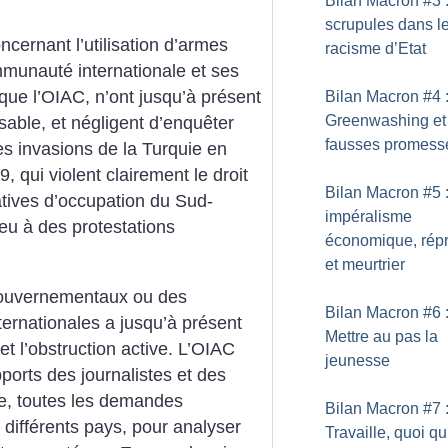
Bilan Macron #3 
scrupules dans l
ncernant l’utilisation d’armes
racisme d’Etat
mmunauté internationale et ses
 que l’OIAC, n’ont jusqu’à présent
Bilan Macron #4 
Greenwashing et
sable, et négligent d’enquêter
fausses promess
es invasions de la Turquie en
 qui violent clairement le droit
Bilan Macron #5 
tatives d’occupation du Sud-
impéralisme
eu à des protestations
économique, répr
et meurtrier
gouvernementaux ou des
Bilan Macron #6 
nternationales a jusqu’à présent
Mettre au pas la
 et l’obstruction active. L’OIAC
jeunesse
ports des journalistes et des
re, toutes les demandes
Bilan Macron #7 
 différents pays, pour analyser
Travaille, quoi qu