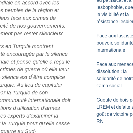
au patriarcat et à 
diale en accord avec les
lesbophobie, que
 peuples de la région et
la visibilité et la
ieux face aux crimes de
résistance lesbi
icité de nos gouvernements.
ment pas rester silencieux.
Face aux fascist
pouvoir, solidarit
rs en Turquie montrent
internationale
été encouragée par le silence
ale et pense qu’elle a reçu le
Face aux menac
crimes de guerre où elle veut.
dissolution : la
silence est d ́être complice
solidarité de notr
rquie. Au lieu de capituler
camp social
par la Turquie de son
Gueule de bois p
ommunauté internationale doit
LREM et défaite 
tions d’utilisation d’armes
goût de victoire p
es experts d’examiner la
RN
r la Turquie pour qu’elle cesse
 guerre au Sud-