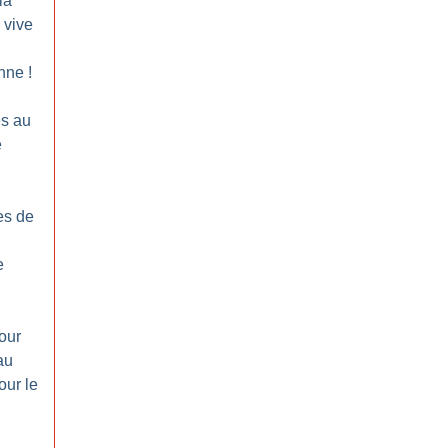
la
 vive
enne
!
es au
é
es de
e
our
au
our le