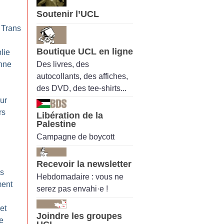
Soutenir l’UCL
 Trans
Boutique UCL en ligne
blie
Des livres, des
nne
autocollants, des affiches,
des DVD, des tee-shirts...
our
rs
Libération de la
Palestine
Campagne de boycott
Recevoir la newsletter
es
Hebdomadaire : vous ne
ment
serez pas envahi·e !
et
Joindre les groupes
le