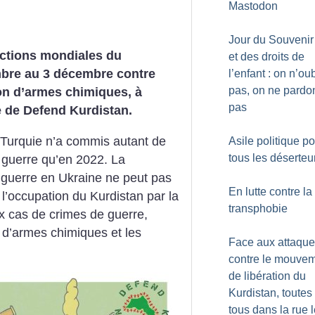
Mastodon
Jour du Souvenir
actions mondiales du
et des droits de
bre au 3 décembre contre
l’enfant : on n’ou
pas, on ne pardo
tion d’armes chimiques, à
pas
ive de Defend Kurdistan.
 Turquie n’a commis autant de
Asile politique p
tous les déserteu
 guerre qu’en 2022. La
la guerre en Ukraine ne peut pas
En lutte contre la
 l’occupation du Kurdistan par la
transphobie
x cas de crimes de guerre,
e d’armes chimiques et les
Face aux attaqu
contre le mouve
de libération du
Kurdistan, toutes 
tous dans la rue 