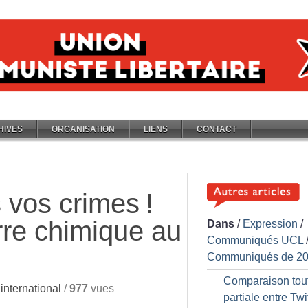
HIVES
ORGANISATION
LIENS
CONTACT
 vos crimes
!
rre chimique au
Dans
/
Expression
/
Communiqués UCL
Communiqués de 2
Comparaison tout 
nternational
/
977
vues
partiale entre Twit