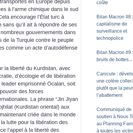
é transportés en Europe depuis
coûte
ées à l’arme chimique dans le sud
Cela encourage l’État turc à
Bilan Macron #8 
capitalisme de
e sans qu’il ait à répondre de ses
surveillance et
e nombreux gouvernements dans
technopolice
s de la Turquie contre le peuple
des comme un acte d’autodéfense
Bilan Macron #9 
bruits de bottes...
 la liberté du Kurdistan, avec
Canicule : dével
tie, d’écologie et de libération
une colère collec
leader emprisonné Öcalan, soit
plutôt que la peur
 pouvoir des forces
l’abattement
rnationales. La phrase “Jin Jiyan
jhilat (Kurdistan oriental) aux
Communiqué de
 maintenant criée dans le monde
soutien à Nous T
la lutte pour la libération des
au Planning Famil
e l’appel à la liberté des
à toutes les vict