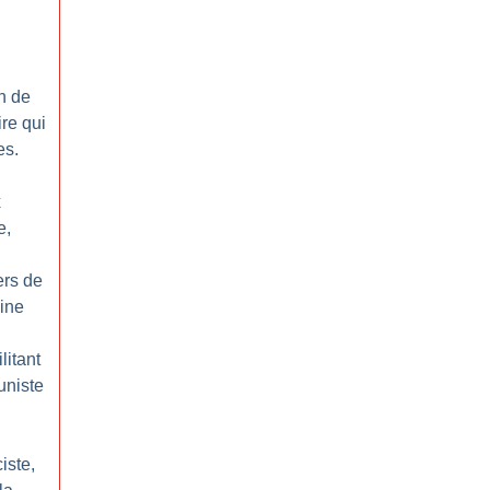
n de
ire qui
es.
x
e,
ers de
aine
litant
uniste
iste,