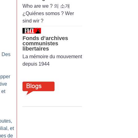
Who are we ? 의 소개
¿Quiénes somos ? Wer
:
sind wir ?
Fonds d’archives
communistes
libertaires
: Des
La mémoire du mouvement
depuis 1944
opper
tive
 et
outes,
ial, et
imes de