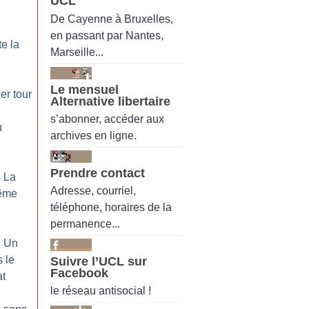
UCL
De Cayenne à Bruxelles,
en passant par Nantes,
te la
Marseille...
Le mensuel
er tour
Alternative libertaire
s’abonner, accéder aux
u
archives en ligne.
Prendre contact
: La
Adresse, courriel,
rême
téléphone, horaires de la
permanence...
: Un
 le
Suivre l’UCL sur
Facebook
at
le réseau antisocial !