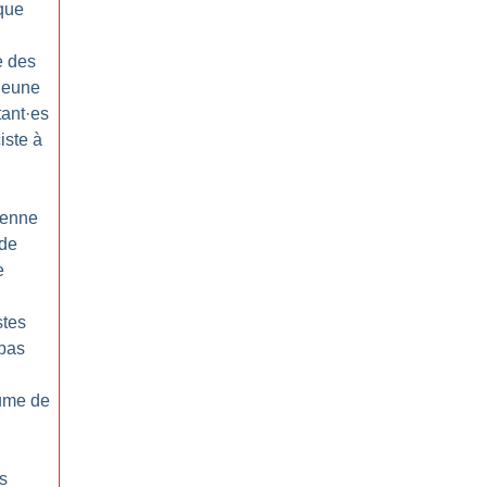
ique
e des
Jeune
tant
·
es
iste à
éenne
 de
e
stes
 pas
hume de
s