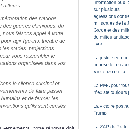
Information publ
 ailleurs.
sur plusieurs
agressions contr
ommémoration des Nations
militant
·
es de la 
es des guerres chimiques, du
Garde et des mili
nous faisons appel à votre
du milieu antifasc
é pour agir (go-ins, théâtre de
Lyon
 les stades, projections
t pour vous rassembler le
La justice europ
tations organisées dans vos
impose le renvoi
Vincenzo en Itali
isons le silence criminel et
La PMA pour tou
vernements de faire passer
n’existe toujours
ts humains et de fermer les
onventions qu’ils sont censés
La victoire post
Trump
La ZAP de Pertui
gouvernements, notre réponse doit