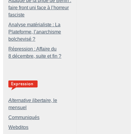
Attaque de la pride de Berlin :
faire front uni face à l’horreur
fasciste
Analyse matérialiste : La
Plateforme, l’anarchisme
bolchevisé
?
Répression : Affaire du
8 décembre, suite et fin
?
Alternative libertaire,
le
mensuel
Communiqués
Webditos