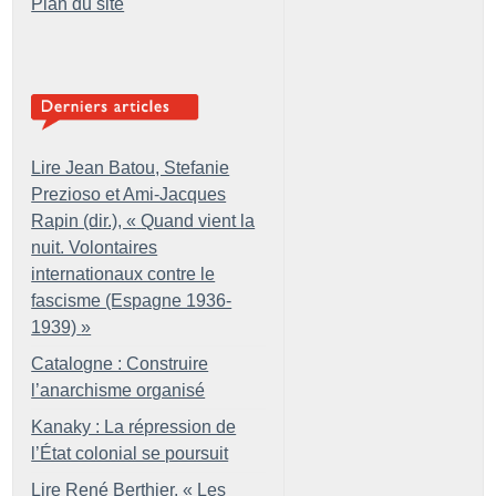
Plan du site
Lire Jean Batou, Stefanie
Prezioso et Ami-Jacques
Rapin (dir.), «
Quand vient la
nuit. Volontaires
internationaux contre le
fascisme (Espagne 1936-
1939)
»
Catalogne : Construire
l’anarchisme organisé
Kanaky : La répression de
l’État colonial se poursuit
Lire René Berthier, «
Les