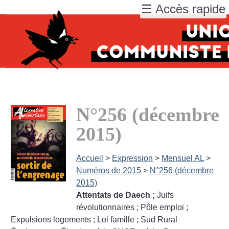
☰ Accès rapide
N°256 (décembre
2015)
Accueil
>
Expression
>
Mensuel AL
>
Numéros de 2015
>
N°256 (décembre
2015)
Attentats de Daech
;
Juifs
révolutionnaires
; Pôle emploi
;
Expulsions logements
; Loi famille
; Sud Rural