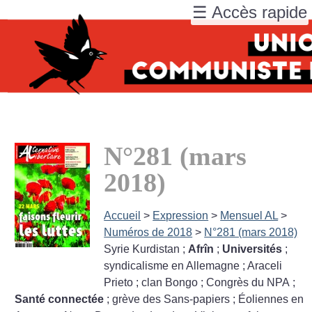
☰ Accès rapide
N°281 (mars
2018)
Accueil
>
Expression
>
Mensuel AL
>
Numéros de 2018
>
N°281 (mars 2018)
Syrie Kurdistan
;
Afrîn
;
Universités
;
syndicalisme en Allemagne
; Araceli
Prieto
; clan Bongo
; Congrès du NPA
;
Santé connectée
; grève des Sans-papiers
; Éoliennes en