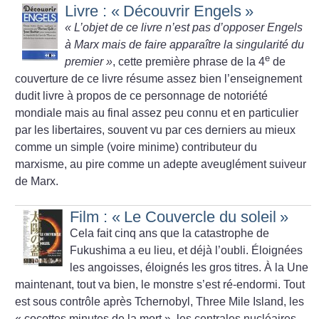
Livre : «
Découvrir Engels
»
«
L’objet de ce livre n’est pas d’opposer Engels
à Marx mais de faire apparaître la singularité du
e
premier
»
, cette première phrase de la 4
de
couverture de ce livre résume assez bien l’enseignement
dudit livre à propos de ce personnage de notoriété
mondiale mais au final assez peu connu et en particulier
par les libertaires, souvent vu par ces derniers au mieux
comme un simple (voire minime) contributeur du
marxisme, au pire comme un adepte aveuglément suiveur
de Marx.
Film : «
Le Couvercle du soleil
»
Cela fait cinq ans que la catastrophe de
Fukushima a eu lieu, et déjà l’oubli. Éloignées
les angoisses, éloignés les gros titres. À la Une
maintenant, tout va bien, le monstre s’est ré-endormi. Tout
est sous contrôle après Tchernobyl, Three Mile Island, les
«
cocottes minutes de la mort
», les centrales nucléaires