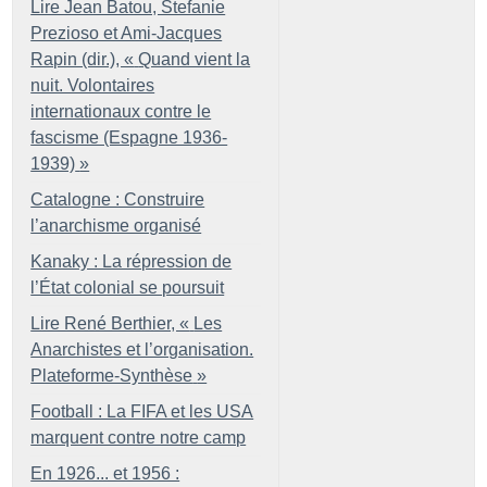
Lire Jean Batou, Stefanie
Prezioso et Ami-Jacques
Rapin (dir.), «
Quand vient la
nuit. Volontaires
internationaux contre le
fascisme (Espagne 1936-
1939)
»
Catalogne : Construire
l’anarchisme organisé
Kanaky : La répression de
l’État colonial se poursuit
Lire René Berthier, «
Les
Anarchistes et l’organisation.
Plateforme-Synthèse
»
Football : La FIFA et les USA
marquent contre notre camp
En 1926... et 1956 :