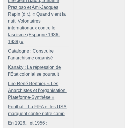
Lire Jean Batou, Stefanie
Prezioso et Ami-Jacques
Rapin (dir.), «
Quand vient la
nuit. Volontaires
internationaux contre le
fascisme (Espagne 1936-
1939)
»
Catalogne : Construire
l’anarchisme organisé
Kanaky : La répression de
l’État colonial se poursuit
Lire René Berthier, «
Les
Anarchistes et l’organisation.
Plateforme-Synthèse
»
Football : La FIFA et les USA
marquent contre notre camp
En 1926... et 1956 :