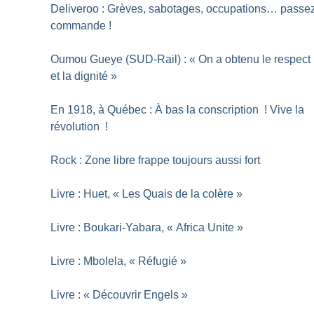
Deliveroo : Grèves, sabotages, occupations… passe
commande
!
Oumou Gueye (SUD-Rail) : «
On a obtenu le respect
et la dignité
»
En 1918, à Québec : À bas la conscription
! Vive la
révolution
!
Rock : Zone libre frappe toujours aussi fort
Livre : Huet, «
Les Quais de la colère
»
Livre : Boukari-Yabara, «
Africa Unite
»
Livre : Mbolela, «
Réfugié
»
Livre : «
Découvrir Engels
»