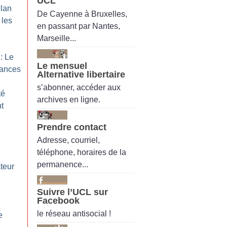
UCL
clan
De Cayenne à Bruxelles,
 les
en passant par Nantes,
Marseille...
: Le
Le mensuel
dances
Alternative libertaire
s’abonner, accéder aux
té
archives en ligne.
t
Prendre contact
Adresse, courriel,
téléphone, horaires de la
permanence...
teur
Suivre l’UCL sur
Facebook
le réseau antisocial !
e