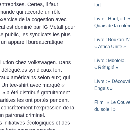
ntreprises. Certes, il faut
fort
lemande qui accorde un rôle
Livre : Huet, «
Le
’exercice de la cogestion avec
Quais de la colèr
cal est dominé par IG Metall pour
ice public, les syndicats les plus
Livre : Boukari-Y
c un appareil bureaucratique
«
Africa Unite
»
Livre : Mbolela,
ollution chez Volkswagen. Dans
«
Réfugié
»
s délégué.es syndicaux font
taux américains selon eux) qui
Livre : «
Découvri
. Un tee-shirt avec marqué
«
Engels
»
n
»
a été distribué gratuitement
larié.es les ont portés pendant
Film : «
Le Couve
concrètement l’expression de la
du soleil
»
un patronat criminel.
initiatives écologiques et des