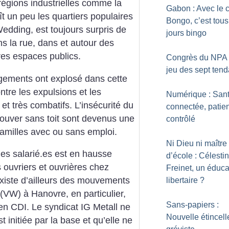
régions industrielles comme la
Gabon : Avec le 
t un peu les quartiers populaires
Bongo, c’est tous
dding, est toujours surpris de
jours bingo
ans la rue, dans et autour des
res espaces publics.
Congrès du NPA 
jeu des sept ten
gements ont explosé dans cette
re les expulsions et les
Numérique : San
et très combatifs. L’insécurité du
connectée, patien
rouver sans toit sont devenus une
contrôlé
amilles avec ou sans emploi.
Ni Dieu ni maître
les salarié.es est en hausse
d’école : Célestin
 ouvriers et ouvrières chez
Freinet, un éduca
iste d’ailleurs des mouvements
libertaire
?
(VW) à Hanovre, en particulier,
Sans-papiers :
n CDI. Le syndicat IG Metall ne
Nouvelle étincell
st initiée par la base et qu’elle ne