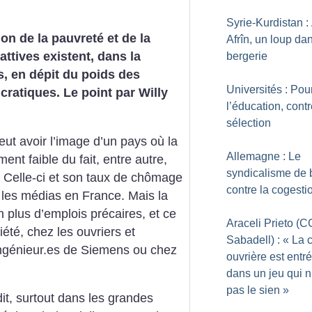
Syrie-Kurdistan :
ion de la pauvreté et de la
Afrîn, un loup dan
ttives existent, dans la
bergerie
s, en dépit du poids des
Universités : Pou
ratiques. Le point par Willy
l’éducation, contr
sélection
ut avoir l’image d’un pays où la
Allemagne : Le
ment faible du fait, entre autre,
syndicalisme de
Celle-ci et son taux de chômage
contre la cogesti
r les médias en France. Mais la
en plus d’emplois précaires, et ce
Araceli Prieto (
iété, chez les ouvriers et
Sabadell) : «
La 
ingénieur.es de Siemens ou chez
ouvrière est entr
dans un jeu qui n
pas le sien
»
t, surtout dans les grandes