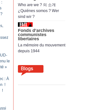
 :
Who are we ? 의 소개
s
¿Quiénes somos ? Wer
?
sind wir ?
s,
Fonds d’archives
communistes
assez
libertaires
La mémoire du mouvement
depuis 1944
SUD-
enu le
ité
»
c : À
on
!
n
!
ussi