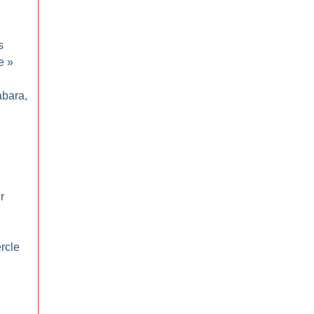
s
e
»
abara,
r
rcle