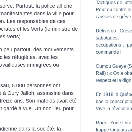
Tactiques de lutte
serve. Partout, la police affiche
Pour ou contre le
manifestantes dans la ville pour
caisses de grève
ion. Les responsables de ces
ates et les Verts (le ministre de
Deliveroo : Grève
es Verts).
sabotages,
occupations… p
, un peu partout, des mouvements
commande
!
ec les réfugié.es, avec les
 travailleuses immigrées ou
Oumou Gueye (
Rail) : «
On a obt
respect et la dign
ssau, 5 000 personnes ont
 à Oury Jalloh, assassiné dans
En 1918, à Québe
 treize ans. Son matelas avait été
bas la conscripti
ait gardé à vue. Un non-lieu pour
Vive la révolutio
Rock : Zone libre
idienne dans la société, la
frappe toujours a