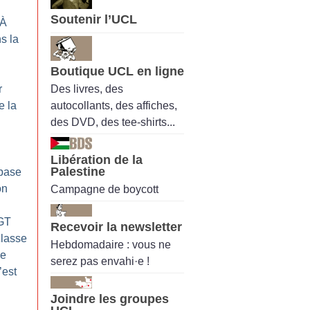
Soutenir l’UCL
 À
s la
Boutique UCL en ligne
Des livres, des
r
autocollants, des affiches,
e la
des DVD, des tee-shirts...
Libération de la
Palestine
 base
on
Campagne de boycott
CGT
Recevoir la newsletter
classe
Hebdomadaire : vous ne
ée
serez pas envahi·e !
’est
Joindre les groupes