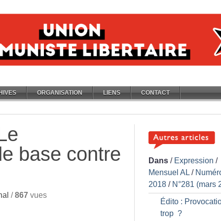
HIVES
ORGANISATION
LIENS
CONTACT
Le
de base contre
Dans
/
Expression
/
Mensuel AL
/
Numér
2018
/
N°281 (mars 
nal
/
867
vues
Édito : Provocati
trop
?