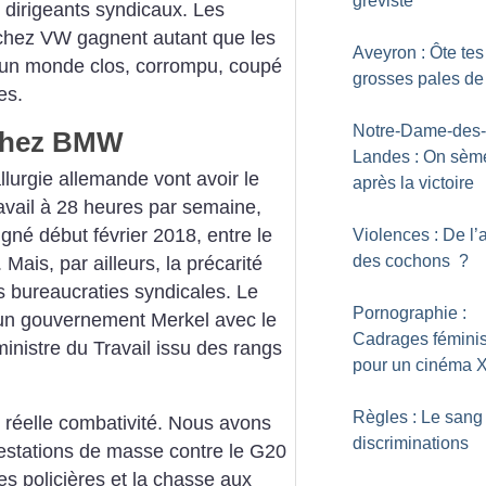
gréviste
 dirigeants syndicaux. Les
chez VW gagnent autant que les
Aveyron : Ôte tes
t un monde clos, corrompu, coupé
grosses pales de
es.
Notre-Dame-des-
 chez BMW
Landes : On sèm
llurgie allemande vont avoir le
après la victoire
ravail à 28 heures par semaine,
gné début février 2018, entre le
Violences : De l’a
des cochons
?
 Mais, par ailleurs, la précarité
 bureaucraties syndicales. Le
Pornographie :
 un gouvernement Merkel avec le
Cadrages féminis
ministre du Travail issu des rangs
pour un cinéma 
Règles : Le sang
ne réelle combativité. Nous avons
discriminations
estations de masse contre le G20
s policières et la chasse aux