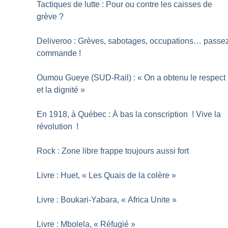
Tactiques de lutte : Pour ou contre les caisses de
grève
?
Deliveroo : Grèves, sabotages, occupations… passe
commande
!
Oumou Gueye (SUD-Rail) : «
On a obtenu le respect
et la dignité
»
En 1918, à Québec : À bas la conscription
! Vive la
révolution
!
Rock : Zone libre frappe toujours aussi fort
Livre : Huet, «
Les Quais de la colère
»
Livre : Boukari-Yabara, «
Africa Unite
»
Livre : Mbolela, «
Réfugié
»