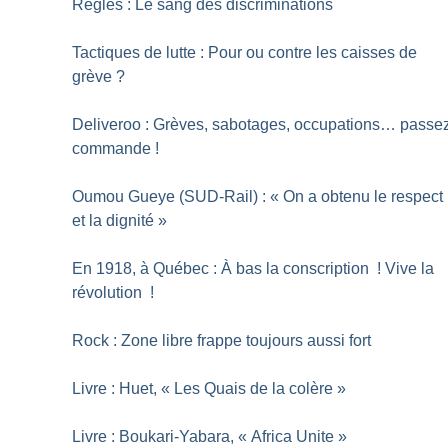
Règles : Le sang des discriminations
Tactiques de lutte : Pour ou contre les caisses de
grève
?
Deliveroo : Grèves, sabotages, occupations… passe
commande
!
Oumou Gueye (SUD-Rail) : «
On a obtenu le respect
et la dignité
»
En 1918, à Québec : À bas la conscription
! Vive la
révolution
!
Rock : Zone libre frappe toujours aussi fort
Livre : Huet, «
Les Quais de la colère
»
Livre : Boukari-Yabara, «
Africa Unite
»