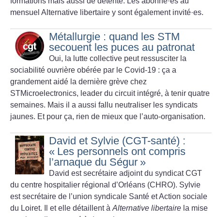
formations mais aussi de détente. Les abonné
·
es
au
mensuel Alternative libertaire y sont également invité
·
es.
Métallurgie : quand les STM
secouent les puces au patronat
Oui, la lutte collective peut ressusciter la
sociabilité ouvrière obérée par le Covid-19 : ça a
grandement aidé la dernière grève chez
STMicroelectronics, leader du circuit intégré, à tenir quatre
semaines. Mais il a aussi fallu neutraliser les syndicats
jaunes. Et pour ça, rien de mieux que l’auto-organisation.
David et Sylvie (CGT-santé) :
«
Les personnels ont compris
l’arnaque du Ségur
»
David est secrétaire adjoint du ­syndicat CGT
du centre hospitalier régional d’Orléans (CHRO). Sylvie
est secrétaire de l’union syndicale Santé et Action sociale
du Loiret. Il et elle détaillent à
Alternative libertaire
la mise