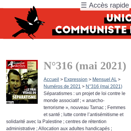
☰ Accès rapide
N°316 (mai 2021)
Accueil
>
Expression
>
Mensuel AL
>
Numéros de 2021
>
N°316 (mai 2021)
Séparatismes : un projet de loi contre le
monde associatif
; «
anarcho-
terrorisme
», nouveau Tarnac
; Femmes
et santé
; lutte contre l’antisémitisme et
solidarité avec la Palestine
; centres de rétention
administrative
; Allocation aux adultes handicapés
;