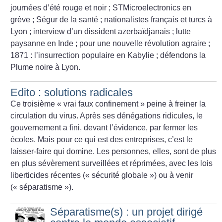
journées d’été rouge et noir
; STMicroelectronics en
grève
; Ségur de la santé
; nationalistes français et turcs à
Lyon
; interview d’un dissident azerbaïdjanais
; lutte
paysanne en Inde
; pour une nouvelle révolution agraire
;
1871 : l’insurrection populaire en Kabylie
; défendons la
Plume noire à Lyon.
Edito : solutions radicales
Ce troisième «
vrai faux confinement
» peine à freiner la
circulation du virus. Après ses dénégations ridicules, le
gouvernement a fini, devant l’évidence, par fermer les
écoles. Mais pour ce qui est des entreprises, c’est le
laisser-faire qui domine. Les personnes, elles, sont de plus
en plus sévèrement surveillées et réprimées, avec les lois
liberticides récentes («
sécurité globale
») ou à venir
(«
séparatisme
»).
Séparatisme(s) : un projet dirigé