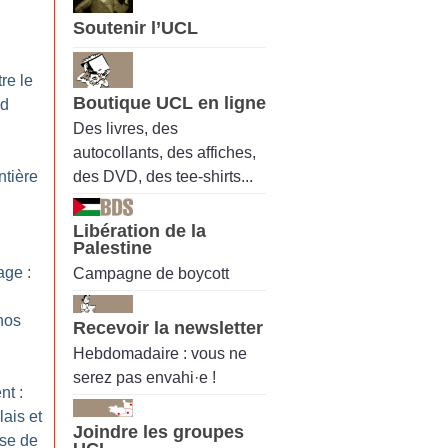
Soutenir l’UCL
re le
Boutique UCL en ligne
nd
Des livres, des
autocollants, des affiches,
des DVD, des tee-shirts...
ntière
Libération de la
Palestine
ge :
Campagne de boycott
nos
Recevoir la newsletter
Hebdomadaire : vous ne
serez pas envahi·e !
nt :
ais et
Joindre les groupes
use de