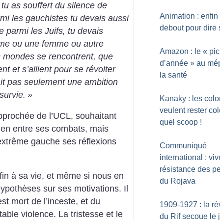
tu as souffert du silence de
Animation : enfin
rmi les gauchistes tu devais aussi
debout pour dire 
e parmi les Juifs, tu devais
omme ou une femme ou autre
Amazon : le «
pic
es mondes se rencontrent, que
d’année
» au mép
t et s’allient pour se révolter
la santé
ait pas seulement une ambition
 survie.
»
Kanaky : les col
veulent rester co
approchée de l’UCL, souhaitant
quel scoop
!
lien entre ses combats, mais
’extrême gauche ses réflexions
Communiqué
international : viv
résistance des p
 fin à sa vie, et même si nous en
du Rojava
pothèses sur ses motivations. Il
st mort de l’inceste, et du
1909-1927 : la ré
able violence. La tristesse et le
du Rif secoue le 