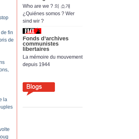
Who are we ? 의 소개
¿Quiénes somos ? Wer
stop
sind wir ?
 de fin
Fonds d’archives
ris de
communistes
libertaires
La mémoire du mouvement
ons
depuis 1944
lons,
e la
euples
volte
joug