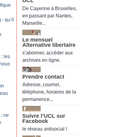
UCL
fique
De Cayenne à Bruxelles,
en passant par Nantes,
: qu’il
Marseille...
e
Le mensuel
Alternative libertaire
s’abonner, accéder aux
: les
archives en ligne.
 nous
Prendre contact
Adresse, courriel,
on
téléphone, horaires de la
reau
permanence...
 : ne
Suivre l’UCL sur
Facebook
e
le réseau antisocial !