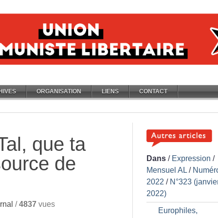
HIVES
ORGANISATION
LIENS
CONTACT
Tal, que ta
source de
Dans
/
Expression
/
Mensuel AL
/
Numér
2022
/
N°323 (janvie
2022)
rnal
/
4837
vues
Europhiles,