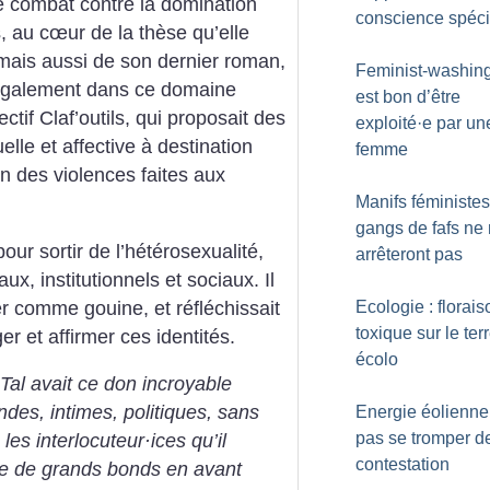
n le combat contre la domination
conscience spéci
s, au cœur de la thèse qu’elle
mais aussi de son dernier roman,
Feminist-washing 
 également dans ce domaine
est bon d’être
ectif Claf’outils, qui proposait des
exploité
·
e par un
elle et affective à destination
femme
on des violences faites aux
Manifs féministes 
gangs de fafs ne
pour sortir de l’hétérosexualité,
arrêteront pas
ux, institutionnels et sociaux. Il
er comme gouine, et réfléchissait
Ecologie : florais
toxique sur le ter
r et affirmer ces identités.
écolo
Tal avait ce don incroyable
ndes, intimes, politiques, sans
Energie éolienne
pas se tromper d
 les interlocuteur
·
ices qu’il
contestation
ire de grands bonds en avant