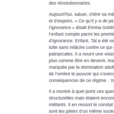
des révolutionnaires.
Aujourd’hui, saluer, chérir sa m
et d’espoirs.
«
Ce qu’il y a de pl
l’ignorance
»
disait Emma Goldm
l’enfant compte parmi les premi
d’ignorance. Enfant, Tal a été v
lutte sans relâche contre ce qui
patriarcales. Il a nourri une visi
plus comme être en devenir, mai
marquée par la domination adulte.
de l’ombre le pouvoir qui s’exerc
conséquences de ce régime : brut
Il a montré à quel point ces que
structurelles mais étaient enco
militants. Il en ressort le consta
sont les piliers d’un même socle.