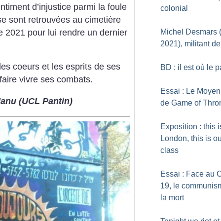
timent d’injustice parmi la foule
colonial
e sont retrouvées au cimetière
 2021 pour lui rendre un dernier
Michel Desmars 
2021), militant d
t les coeurs et les esprits de ses
BD : il est où le 
aire vivre ses combats.
Essai : Le Moye
Manu (UCL Pantin)
de Game of Thro
Exposition : this i
London, this is o
class
Essai : Face au 
19, le communis
la mort