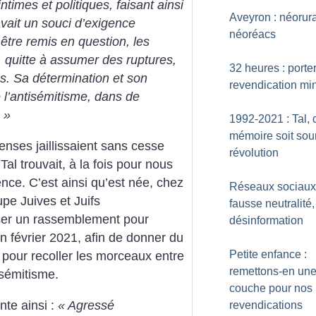
ntimes et politiques, faisant ainsi
Aveyron : néorur
vait un souci d’exigence
néoréacs
t être remis en question, les
, quitte à assumer des ruptures,
32 heures : porte
es. Sa détermination et son
revendication mi
 l’antisémitisme, dans de
.
»
1992-2021 : Tal, 
mémoire soit sou
enses jaillissaient sans cesse
révolution
 Tal trouvait, à la fois pour nous
lence. C’est ainsi qu’est née, chez
Réseaux sociaux
pe Juives et Juifs
fausse neutralité,
niser un rassemblement pour
désinformation
 février 2021, afin de donner du
Petite enfance :
t pour recoller les morceaux entre
remettons-en un
tisémitisme.
couche pour nos
te ainsi :
«
Agressé
revendications