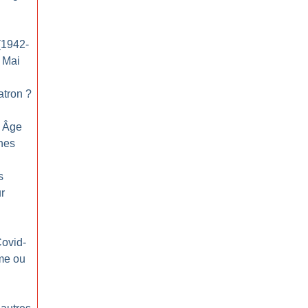
(1942-
e Mai
patron
?
n Âge
nes
s
ur
Covid-
me ou