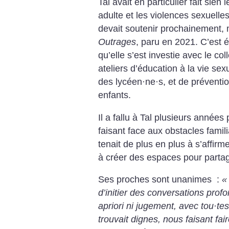
Tal avait en particulier fait sie
adulte et les violences sexuelle
devait soutenir prochainement, 
Outrages
, paru en 2021. C’est
qu’elle s’est investie avec le coll
ateliers d’éducation à la vie sexu
des lycéen
·
ne
·
s, et de préventi
enfants.
Il a fallu à Tal plusieurs années 
faisant face aux obstacles familia
tenait de plus en plus à s’affirm
à créer des espaces pour partage
Ses proches sont unanimes :
«
d’initier des conversations profo
apriori ni jugement, avec tou
·
tes
trouvait dignes, nous faisant fa