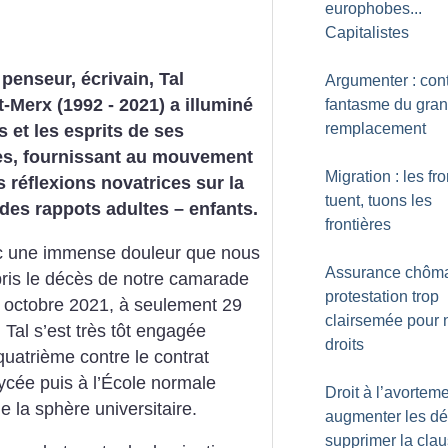
europhobes...
Capitalistes
 penseur, écrivain, Tal
Argumenter : cont
t-Merx (1992 - 2021) a illuminé
fantasme du gra
remplacement
s et les esprits de ses
s, fournissant au mouvement
Migration : les fro
s réflexions novatrices sur la
tuent, tuons les
des rappots adultes – enfants.
frontières
c une immense douleur que nous
Assurance chôma
ris le décès de notre camarade
protestation trop
25 octobre 2021, à seulement 29
clairsemée pour 
, Tal s’est très tôt engagée
droits
quatrième contre le contrat
cée puis à l’École normale
Droit à l’avorteme
de la sphère universitaire.
augmenter les dél
supprimer la cla