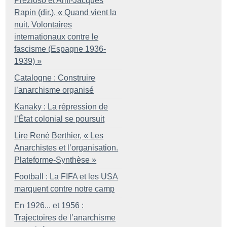
Prezioso et Ami-Jacques
Rapin (dir.), «
Quand vient la
nuit. Volontaires
internationaux contre le
fascisme (Espagne 1936-
1939)
»
Catalogne : Construire
l’anarchisme organisé
Kanaky : La répression de
l’État colonial se poursuit
Lire René Berthier, «
Les
Anarchistes et l’organisation.
Plateforme-Synthèse
»
Football : La FIFA et les USA
marquent contre notre camp
En 1926... et 1956 :
Trajectoires de l’anarchisme