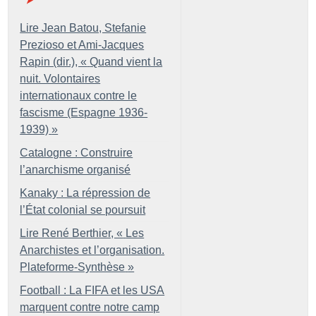
Lire Jean Batou, Stefanie
Prezioso et Ami-Jacques
Rapin (dir.), «
Quand vient la
nuit. Volontaires
internationaux contre le
fascisme (Espagne 1936-
1939)
»
Catalogne : Construire
l’anarchisme organisé
Kanaky : La répression de
l’État colonial se poursuit
Lire René Berthier, «
Les
Anarchistes et l’organisation.
Plateforme-Synthèse
»
Football : La FIFA et les USA
marquent contre notre camp