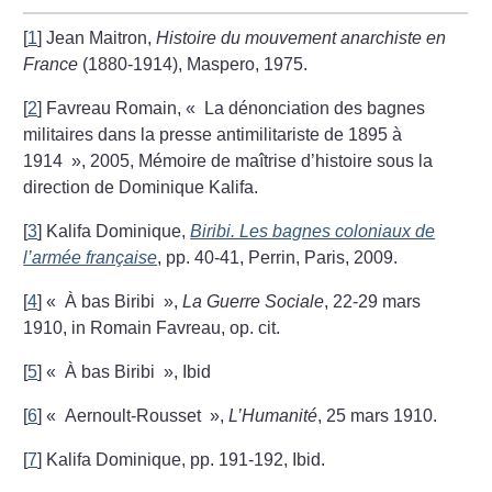
[
1
]
Jean Maitron,
Histoire du mouvement anarchiste en
France
(1880-1914), Maspero, 1975.
[
2
]
Favreau Romain, «
La dénonciation des bagnes
militaires dans la presse antimilitariste de 1895 à
1914
», 2005, Mémoire de maîtrise d’histoire sous la
direction de Dominique Kalifa.
[
3
]
Kalifa Dominique,
Biribi. Les bagnes coloniaux de
l’armée française
, pp. 40-41, Perrin, Paris, 2009.
[
4
]
«
À bas Biribi
»,
La Guerre Sociale
, 22-29 mars
1910, in Romain Favreau, op. cit.
[
5
]
«
À bas Biribi
», Ibid
[
6
]
«
Aernoult-Rousset
»,
L’Humanité
, 25 mars 1910.
[
7
]
Kalifa Dominique, pp. 191-192, Ibid.