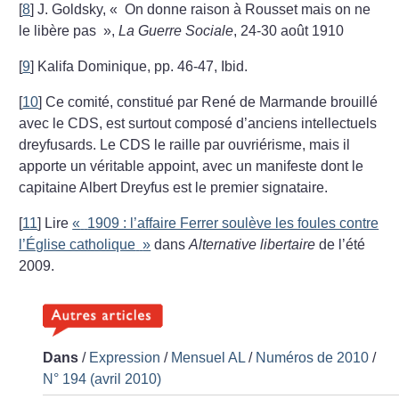
[
8
]
J. Goldsky, «
On donne raison à Rousset mais on ne
le libère pas
»,
La Guerre Sociale
, 24-30 août 1910
[
9
]
Kalifa Dominique, pp. 46-47, Ibid.
[
10
]
Ce comité, constitué par René de Marmande brouillé
avec le CDS, est surtout composé d’anciens intellectuels
dreyfusards. Le CDS le raille par ouvriérisme, mais il
apporte un véritable appoint, avec un manifeste dont le
capitaine Albert Dreyfus est le premier signataire.
[
11
]
Lire
«
1909 : l’affaire Ferrer soulève les foules contre
l’Église catholique
»
dans
Alternative libertaire
de l’été
2009.
Dans
/
Expression
/
Mensuel AL
/
Numéros de 2010
/
N° 194 (avril 2010)