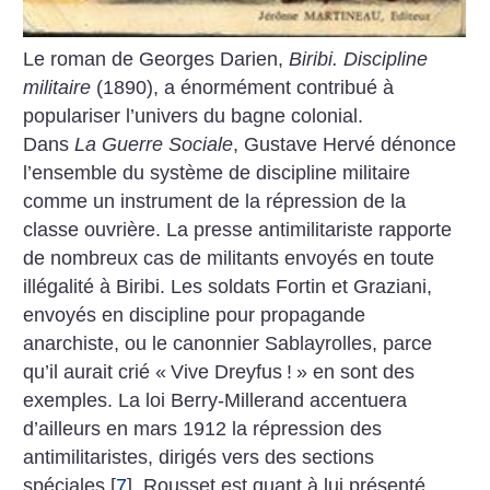
Le roman de Georges Darien,
Biribi. Discipline
militaire
(1890), a énormément contribué à
populariser l’univers du bagne colonial.
Dans
La Guerre Sociale
, Gustave Hervé dénonce
l’ensemble du système de discipline militaire
comme un instrument de la répression de la
classe ouvrière. La presse antimilitariste rapporte
de nombreux cas de militants envoyés en toute
illégalité à Biribi. Les soldats Fortin et Graziani,
envoyés en discipline pour propagande
anarchiste, ou le canonnier Sablayrolles, parce
qu’il aurait crié «
Vive Dreyfus
!
» en sont des
exemples. La loi Berry-Millerand accentuera
d’ailleurs en mars 1912 la répression des
antimilitaristes, dirigés vers des sections
spéciales
[
7
]
. Rousset est quant à lui présenté