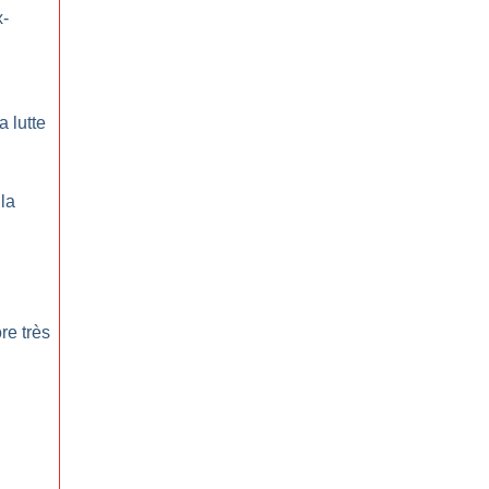
x-
a lutte
la
re très