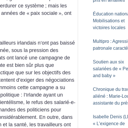
pris en tenailles
 perdurer ce système
; mais les
s années de «
paix sociale
», ont
Éducation nationa
Mobilisations et
victoires locales
Multipro : Agress
ailleurs irlandais n’ont pas baissé
patronale caracté
nnée, sous la pression des
icats ont lancé une campagne de
Soutien aux six
te est bien sûr plus que
salariées de «
Pe
actique que sur les objectifs des
and baby
»
tentent d’exiger des négociations
éanmoins cette campagne a su
Chronique du trav
politique : l’Irlande ayant un
aliéné : Marie-Lo
ientélisme, le refus des salarié-e-
assistante du pré
andes des politiciens pour
considérablement. En outre, dans
Isabelle Denis (L
«
L’exigence de
et la santé, les travailleurs ont