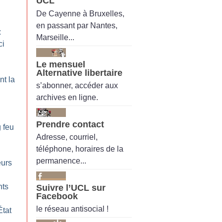
UCL
De Cayenne à Bruxelles,
en passant par Nantes,
:
Marseille...
ci
Le mensuel
Alternative libertaire
nt la
s’abonner, accéder aux
archives en ligne.
n
Prendre contact
g feu
Adresse, courriel,
téléphone, horaires de la
permanence...
eurs
nts
Suivre l’UCL sur
Facebook
le réseau antisocial !
État