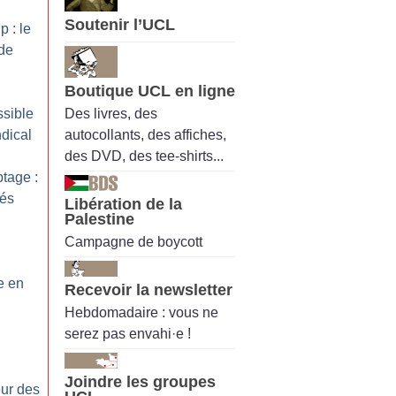
Soutenir l’UCL
p : le
de
Boutique UCL en ligne
Des livres, des
ssible
autocollants, des affiches,
dical
des DVD, des tee-shirts...
ptage :
tés
Libération de la
Palestine
Campagne de boycott
e en
Recevoir la newsletter
Hebdomadaire : vous ne
serez pas envahi·e !
Joindre les groupes
eur des