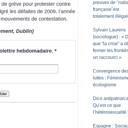
preuves de "natio
s de grève pour protester contre
française"est
lgré les défaites de 2009, l’année
totalement illéga
x mouvements de contestation.
Sylvain Laurens
ement, Dublin)
(sociologue) : «
D
que “la crise” a o
fermer les frontiè
nfolettre hebdomadaire.
*
un raccourci
»
Convergence de
luttes : Féminism
écologisme
lider
Dico antipatriarca
Qu’est ce que
l’hétérosexualité
Espagne : Socia