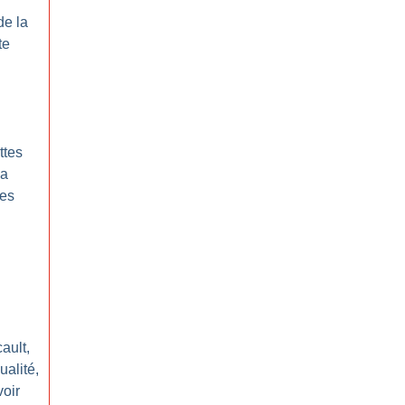
de la
te
ttes
la
mes
ault,
ualité,
voir