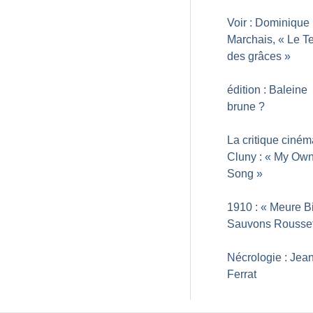
Voir : Dominique
Marchais, «
Le T
des grâces
»
édition : Baleine
brune
?
La critique ciné
Cluny : «
My Own
Song
»
1910 : «
Meure Bi
Sauvons Rousse
Nécrologie : Jea
Ferrat