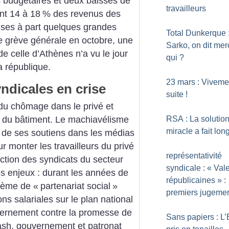
 budgétaires et deux baisses de
travailleurs
nt 14 à 18
% des revenus des
Mises à part quelques grandes
Total Dunkerque 
e grève générale en octobre, une
Sarko, on dit mer
de celle d’Athènes n’a vu le jour
qui
?
la république.
23 mars : Viveme
ndicales en crise
suite
!
du chômage dans le privé et
RSA : La solutio
r du bâtiment. Le machiavélisme
miracle a fait lon
 de ses soutiens dans les médias
our monter les travailleurs du privé
représentativité
action des syndicats du secteur
syndicale : «
Val
es enjeux : durant les années de
républicaines
» :
tème de «
partenariat social
»
premiers jugeme
ns salariales sur le plan national
uvernement contre la promesse de
Sans papiers : L’
rash, gouvernement et patronat