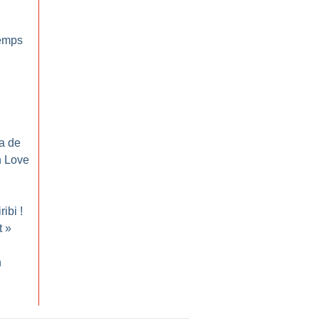
emps
ma de
 Love
ribi
!
t
»
n