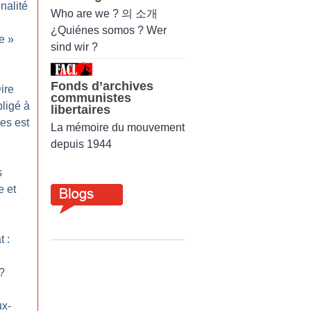
nalité
Who are we ? 의 소개
¿Quiénes somos ? Wer
le
»
sind wir ?
Fonds d’archives
ire
communistes
bligé à
libertaires
res est
La mémoire du mouvement
depuis 1944
s
e et
t :
?
ux-