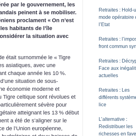
érée par le gouvernement, les
Retraites : Hold-u
rlandais peinent à se mobiliser.
mode opératoire 
éniens proclament «
On n’est
l’Etat
 les habitants de l’île
nsidérer la situation avec
Retraites : l’impo
front commun syn
nde était surnommée le «
Tigre
Retraites : Décry
es asiatiques, avec une
Face aux inégali
nt chaque année les 10
%.
actuelles
 d’une situation de sous-
une économie moderne et
Retraites : Les
 Tigre celtique sont révolues et
différents systèm
articulièrement sévère pour
lice
dgétaire atteignant les 13
% début
L’alternative :
t a été de s’aligner sur le
Redistribuer les
nce de l’Union européenne,
richesses en fav