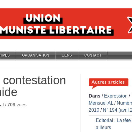
HIVES
ORGANISATION
LIENS
CONTACT
 contestation
mide
Dans
/
Expression
/
Mensuel AL
/
Numér
al
/
709
vues
2010
/
N° 194 (avril 
Editorial : La tête
ailleurs