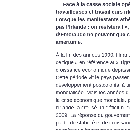
Face à la casse sociale op
travailleuses et travailleurs i
Lorsque les manifestants ath
pas l’Irlande : on résistera
!
»,
d’Émeraude ne peuvent que co
amertume.
À la fin des années 1990, l’Irla
celtique
» en référence aux Tigr
croissance économique dépassa
Cette période vit le pays passer
développement postcolonial à 
mondialisée. Mais les années du
la crise économique mondiale, p
l’Irlande, a creusé un déficit bu
2009. La réponse du gouvernemen
pacte de stabilité et de croissa