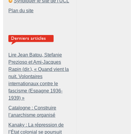
Syndiquer le site de l'UCL
Plan du site
Lire Jean Batou, Stefanie
Prezioso et Ami-Jacques
Rapin (dir.), «
Quand vient la
nuit. Volontaires
internationaux contre le
fascisme (Espagne 1936-
1939)
»
Catalogne : Construire
l’anarchisme organisé
Kanaky : La répression de
l’État colonial se poursuit