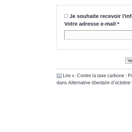
Je souhaite recevoir l'i
Votre adresse e-mail
*
Va
[
1
]
Lire «
Contre la taxe carbone : P
dans
Alternative libertaire
d’octobre