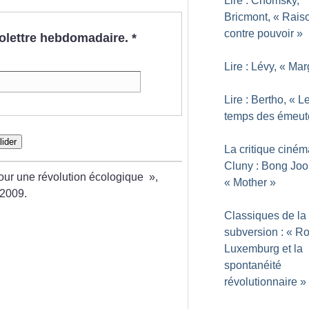
Lire : Chomsky,
Bricmont, «
Rais
contre pouvoir
»
nfolettre hebdomadaire.
*
Lire : Lévy, «
Mar
Lire : Bertho, «
L
temps des émeut
lider
La critique ciné
Cluny : Bong Joo
our une révolution écologique
»,
«
Mother
»
 2009.
Classiques de la
subversion : «
Ro
Luxemburg et la
spontanéité
révolutionnaire
»