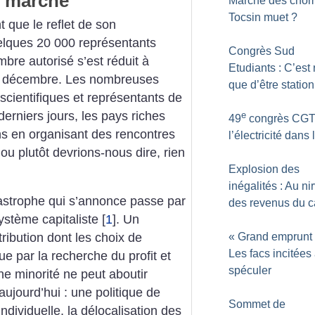
e marché
Marche des chôm
Tocsin muet
?
 que le reflet de son
elques 20 000 représentants
Congrès Sud
re autorisé s’est réduit à
Etudiants : C’est 
11 décembre. Les nombreuses
que d’être statio
cientifiques et représentants de
 derniers jours, les pays riches
e
49
congrès CGT
ons en organisant des rencontres
l’électricité dans l
 ou plutôt devrions-nous dire, rien
Explosion des
inégalités : Au ni
tastrophe qui s’annonce passe par
des revenus du c
ystème capitaliste
[
1
]
. Un
«
Grand emprunt
ribution dont les choix de
Les facs incitées
e par la recherche du profit et
spéculer
ne minorité ne peut aboutir
aujourd’hui : une politique de
Sommet de
individuelle, la délocalisation des