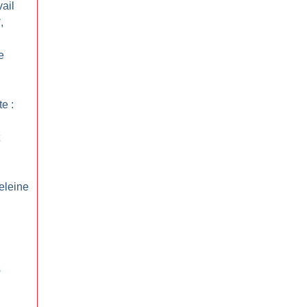
ail
,
e
te :
eleine
s