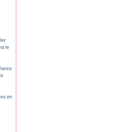
ler
st le
 lance
re
ens en
e