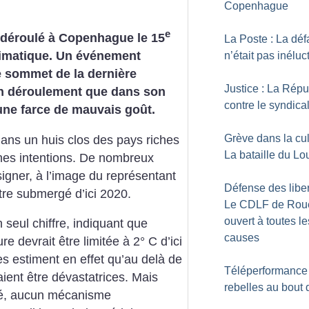
Copenhague
e
 déroulé à Copenhague le 15
La Poste : La déf
imatique. Un événement
n’était pas inéluc
 sommet de la dernière
Justice : La Rép
on déroulement que dans son
contre le syndica
une farce de mauvais goût.
Grève dans la cul
dans un huis clos des pays riches
La bataille du Lo
nnes intentions. De nombreux
igner, à l’image du représentant
Défense des liber
être submergé d’ici 2020.
Le CDLF de Roue
ouvert à toutes le
n seul chiffre, indiquant que
causes
 devrait être limitée à 2° C d’ici
es estiment en effet qu’au delà de
Téléperformance
ient être dévastatrices. Mais
rebelles au bout d
ré, aucun mécanisme