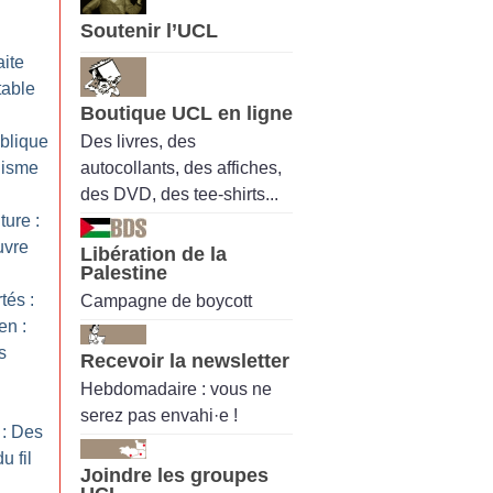
Soutenir l’UCL
aite
table
Boutique UCL en ligne
Des livres, des
ublique
autocollants, des affiches,
lisme
des DVD, des tee-shirts...
ture :
uvre
Libération de la
Palestine
tés :
Campagne de boycott
n :
s
Recevoir la newsletter
Hebdomadaire : vous ne
serez pas envahi·e !
 : Des
u fil
Joindre les groupes