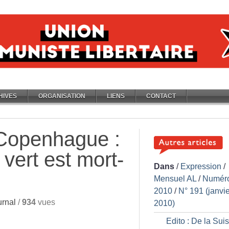
HIVES
ORGANISATION
LIENS
CONTACT
Copenhague :
 vert est mort-
Dans
/
Expression
/
Mensuel AL
/
Numér
2010
/
N° 191 (janvie
rnal
/
934
vues
2010)
Edito : De la Sui