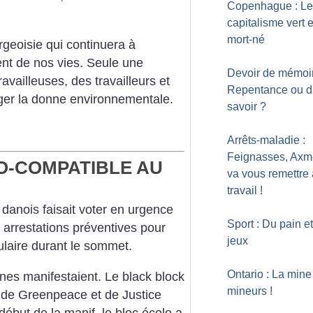
Copenhague : Le
capitalisme vert e
mort-né
rgeoisie qui continuera à
ent de nos vies. Seule une
Devoir de mémoir
availleuses, des travailleurs et
Repentance ou dr
ger la donne environnementale.
savoir
?
Arrêts-maladie :
Feignasses, Axm
O-COMPATIBLE AU
va vous remettre
travail
!
danois faisait voter en urgence
Sport : Du pain e
es arrestations préventives pour
jeux
laire durant le sommet.
Ontario : La mine
es manifestaient. Le black block
mineurs
!
s de Greenpeace et de Justice
début de la manif, le bloc écolo a