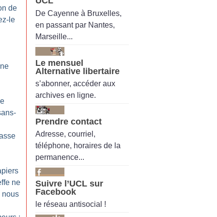
UCL
on de
De Cayenne à Bruxelles,
ez-le
en passant par Nantes,
Marseille...
Le mensuel
 ne
Alternative libertaire
s’abonner, accéder aux
archives en ligne.
le
sans-
Prendre contact
Adresse, courriel,
asse
téléphone, horaires de la
permanence...
piers
effe ne
Suivre l’UCL sur
Facebook
s nous
le réseau antisocial !