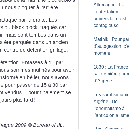
Allemagne : La
r nous bloquer à l’arrière.
contestation
universitaire est
attaqué par la droite. Les
contagieuse
s du black block, traqués car
fuir mais sont tombés dans un
Matinik : Pour par
ors été parqués dans un ancien
d’autogestion, c’e
 centre de détention grillagé.
moment
étention. Entassés à 15 par
1830 : La France
s nous sommes mutinés pour avoir
sa première guer
nsformé en bélier, nous avons
d’Algérie
ille pour passer de 15 à 30 par
ont vendus… pour finalement se
Les saint-simoni
jours plus tard
!
Algérie : De
l’orientalisme à
l’anticolonialism
hague 2009 © Bureau of IIL.