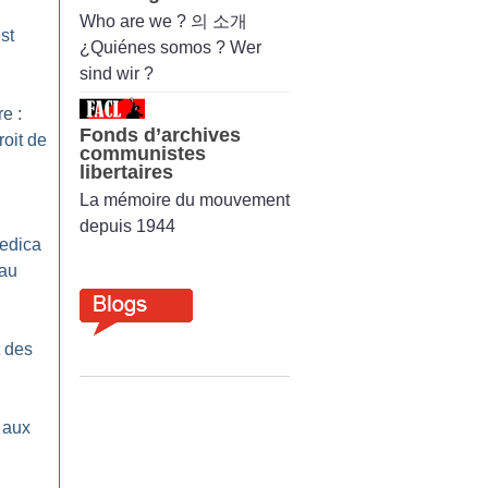
Who are we ? 의 소개
st
¿Quiénes somos ? Wer
sind wir ?
e :
Fonds d’archives
oit de
communistes
libertaires
La mémoire du mouvement
depuis 1944
edica
 au
t des
 aux