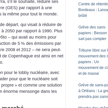
a, s’il le souhaite, réduire ses
Centre de rétenti
rre (GES) par rapport à une
Bordeaux : Laiss
as la même pour tout le monde.
brûlé
 de départ, qui visait à réduire de
Grève des sans-
 à 2050 par rapport à 1990. Plus
papiers : Besson
yôto – qui avait au moins pour
sait pas compter
uction de 5
% des émissions par
re 2008 et 2012 – ne sera peut-
Tribune libre sur 
d de Copenhague est ainsi en net
mouvement des 
o.
papiers : Un
mouvement de cl
n pour le lobby nucléaire, avec
et de masse
ider pour que le nucléaire soit
«
propre
» et comme une solution
Grève de sans-pa
à Orléans : La gr
un énorme mensonge dans les
prendra pas san