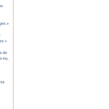
on
ges
»
e
es
»
ma de
n-ho,
sa