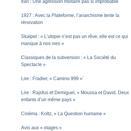
Iran : Une agression militaire pas si improbable
1927 : Avec la
Plateforme
, l’anarchisme tente la
rénovation
Skalpel : «
L’utopie n’est pas un rêve, elle est ce qui
manque à nos vies
»
Classiques de la subversion : «
La Société du
Spectacle
»
Lire : Fradier, «
Camino 999
»`
Lire : Rajsfus et Demiguel, «
Moussa et David. Deux
enfants d’un même pays
»
Cinéma : Koltz, «
La Question humaine
»
Avis aux «
otages
»