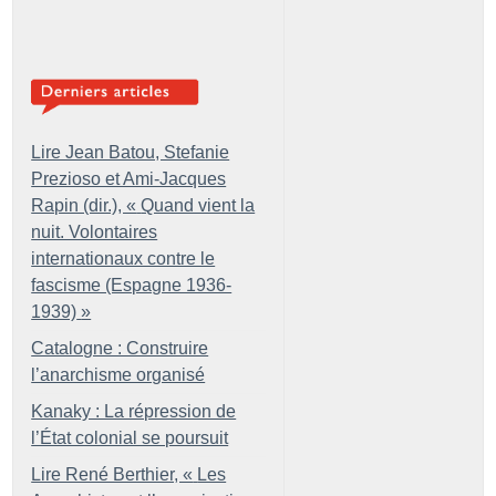
Lire Jean Batou, Stefanie
Prezioso et Ami-Jacques
Rapin (dir.), «
Quand vient la
nuit. Volontaires
internationaux contre le
fascisme (Espagne 1936-
1939)
»
Catalogne : Construire
l’anarchisme organisé
Kanaky : La répression de
l’État colonial se poursuit
Lire René Berthier, «
Les