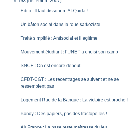
n°168 (décembre 2007)
Edito : Il faut dissoudre Al-Qaida
!
Un bâton social dans la roue sarkoziste
Traité simplifié : Antisocial et illégitime
Mouvement étudiant : l’UNEF a choisi son camp
SNCF : On est encore debout
!
CFDT-CGT : Les recentrages se suivent et ne se
ressemblent pas
Logement Rue de la Banque : La victoire est proche
!
Bondy : Des papiers, pas des tractopelles
!
Air France : La base reste maîtresse du jeu