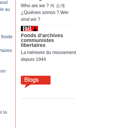
anol
Who are we ? 의 소개
ie au
¿Quiénes somos ? Wer
sind wir ?
Fonds d’archives
froide
communistes
libertaires
rtaires
La mémoire du mouvement
depuis 1944
ion
e la