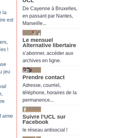
UCL
De Cayenne à Bruxelles,
 la
en passant par Nantes,
ire est
Marseille...
Le mensuel
ers,
Alternative libertaire
les
!
s’abonner, accéder aux
archives en ligne.
ase
u jeu
Prendre contact
Adresse, courriel,
ail
téléphone, horaires de la
e,
permanence...
re
M aime
Suivre l’UCL sur
Facebook
le réseau antisocial !