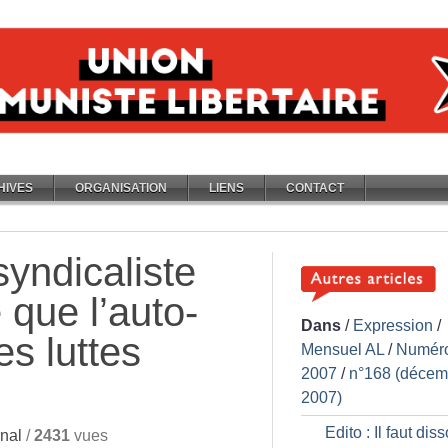
HIVES
ORGANISATION
LIENS
CONTACT
syndicaliste
 que l’auto-
Dans
/
Expression
/
es luttes
Mensuel AL
/
Numér
2007
/
n°168 (décem
2007)
Edito : Il faut dis
nal
/
2431
vues