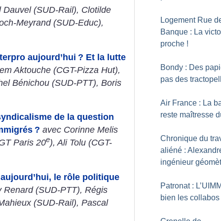
 Dauvel (SUD-Rail), Clotilde
Logement Rue de
Roch-Meyrand (SUD-Educ),
Banque : La victo
proche
!
nterpro aujourd’hui
? Et la lutte
Bondy : Des papi
em Aktouche (CGT-Pizza Hut),
pas des tractopel
hel Bénichou (SUD-PTT), Boris
Air France : La b
reste maîtresse d
 syndicalisme de la question
immigrés
?
avec Corinne Melis
Chronique du trav
e
GT Paris 20
), Ali Tolu (CGT-
aliéné : Alexandr
ingénieur géomèt
 aujourd’hui, le rôle politique
Patronat : L’UIM
y Renard (SUD-PTT), Régis
bien les collabos
Mahieux (SUD-Rail), Pascal