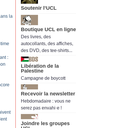
Soutenir l’UCL
dans la
Boutique UCL en ligne
Des livres, des
autocollants, des affiches,
itime
des DVD, des tee-shirts...
nt :
son
Libération de la
Palestine
Campagne de boycott
ncore
Recevoir la newsletter
Hebdomadaire : vous ne
serez pas envahi·e !
uivent
lent
Joindre les groupes