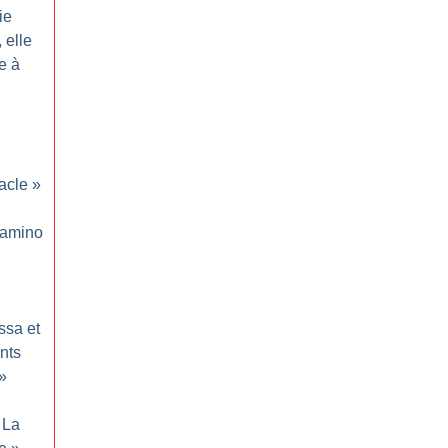
ie
 elle
e à
acle
»
amino
sa et
nts
»
La