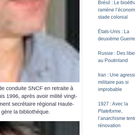
Brésil : Le bioéth
ramène l’économ
stade colonial
États-Unis : La
deuxième Guerre 
Russie : Des libe
au Poutinland
Iran : Une agress
militaire pas si
de conduite SNCF en retraite à
improbable
s 1996, après avoir milité vingt-
ement secrétaire régional Haute-
1927 : Avec la
Plateforme
,
 gère la bibliothèque.
l’anarchisme tent
rénovation