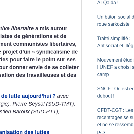
Al-Qaida
!
Un bâton social 
roue sarkoziste
tive libertaire
a mis autour
listes de générations et de
Traité simplifié :
ément communistes libertaires,
Antisocial et illég
 projet d’un «
syndicalisme de
des pour faire le point sur ses
Mouvement étudia
pour donner envie de se colleter
l’UNEF a choisi 
camp
isation des travailleuses et des
SNCF : On est e
 de lutte aujourd’hui
?
avec
debout
!
gie), Pierre Seysol (SUD-TMT),
CFDT-CGT : Les
stien Baroux (SUD-PTT),
recentrages se s
et ne se ressemb
pas
anisation des luttes