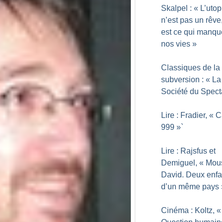
Skalpel : «
L’utop
n’est pas un rêve,
est ce qui manqu
nos vies
»
Classiques de la
subversion : «
La
Société du Spect
Lire : Fradier, «
C
999
»`
Lire : Rajsfus et
Demiguel, «
Mous
David. Deux enfa
d’un même pays
Cinéma : Koltz, «