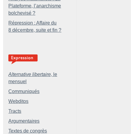
Plateforme, l’anarchisme
bolchevisé
?
Répression : Affaire du
8 décembre, suite et fin
?
Alternative libertaire,
le
mensuel
Communiqués
Webditos
Tracts
Argumentaires
Textes de congrès