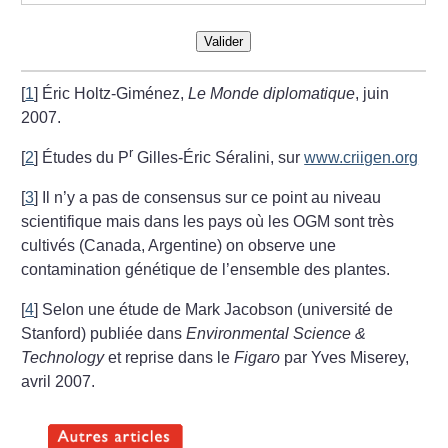
Valider
[
1
]
Éric Holtz-Giménez,
Le Monde diplomatique
, juin
2007.
r
[
2
]
Études du P
Gilles-Éric Séralini, sur
www.criigen.org
[
3
]
Il n’y a pas de consensus sur ce point au niveau
scientifique mais dans les pays où les OGM sont très
cultivés (Canada, Argentine) on observe une
contamination génétique de l’ensemble des plantes.
[
4
]
Selon une étude de Mark Jacobson (université de
Stanford) publiée dans
Environmental Science &
Technology
et reprise dans le
Figaro
par Yves Miserey,
avril 2007.