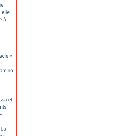
ie
 elle
e à
acle
»
amino
sa et
nts
»
La