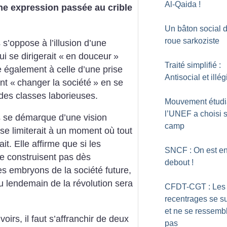
Al-Qaida
!
e expression passée au crible
Un bâton social 
roue sarkoziste
 s’oppose à l’illusion d’une
i se dirigerait «
en douceur
»
Traité simplifié :
e également à celle d’une prise
Antisocial et illég
nt «
changer la société
» en se
 des classes laborieuses.
Mouvement étudia
l’UNEF a choisi 
s se démarque d’une vision
camp
 se limiterait à un moment où tout
ait. Elle affirme que si les
SNCF : On est e
 ne construisent pas dès
debout
!
es embryons de la société future,
 lendemain de la révolution sera
CFDT-CGT : Les
recentrages se s
et ne se ressemb
irs, il faut s’affranchir de deux
pas