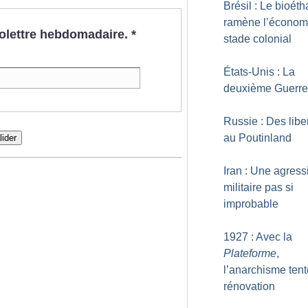
Brésil : Le bioéth
ramène l’économ
nfolettre hebdomadaire.
*
stade colonial
États-Unis : La
deuxième Guerre 
Russie : Des libe
au Poutinland
lider
Iran : Une agress
militaire pas si
improbable
1927 : Avec la
Plateforme
,
l’anarchisme tent
rénovation