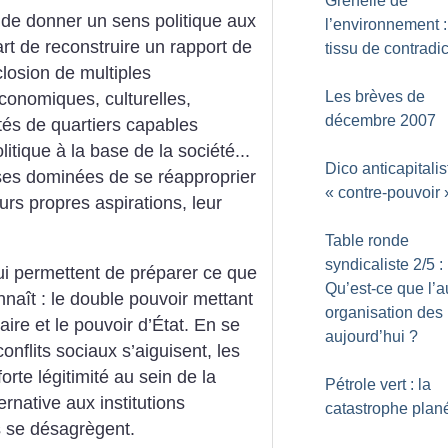
Grenelle de
 de donner un sens politique aux
l’environnement 
art de reconstruire un rapport de
tissu de contradi
éclosion de multiples
Les brèves de
conomiques, culturelles,
décembre 2007
ités de quartiers capables
itique à la base de la société...
Dico anticapitalis
ses dominées de se réapproprier
«
contre-pouvoir
eurs propres aspirations, leur
Table ronde
syndicaliste 2/5 :
ui permettent de préparer ce que
Qu’est-ce que l’a
nnaît : le double pouvoir mettant
organisation des 
ire et le pouvoir d’État. En se
aujourd’hui
?
nflits sociaux s’aiguisent, les
rte légitimité au sein de la
Pétrole vert : la
ernative aux institutions
catastrophe plané
es se désagrègent.