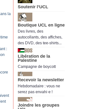
Soutenir l’UCL
dans la
Boutique UCL en ligne
Des livres, des
autocollants, des affiches,
itime
des DVD, des tee-shirts...
nt :
son
Libération de la
Palestine
Campagne de boycott
ncore
Recevoir la newsletter
Hebdomadaire : vous ne
serez pas envahi·e !
uivent
lent
Joindre les groupes