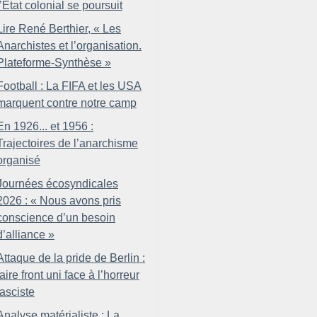
l’État colonial se poursuit
Lire René Berthier, «
Les
Anarchistes et l’organisation.
Plateforme-Synthèse
»
Football : La FIFA et les USA
marquent contre notre camp
En 1926... et 1956 :
Trajectoires de l’anarchisme
organisé
Journées écosyndicales
2026 : «
Nous avons pris
conscience d’un besoin
d’alliance
»
Attaque de la pride de Berlin :
faire front uni face à l’horreur
fasciste
Analyse matérialiste : La