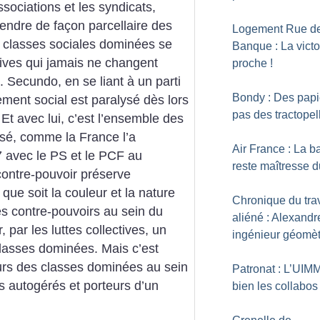
ssociations et les syndicats,
fendre de façon parcellaire des
Logement Rue de
es classes sociales dominées se
Banque : La victo
ives qui jamais ne changent
proche
!
 Secundo, en se liant à un parti
Bondy : Des papi
vement social est paralysé dès lors
pas des tractopel
 Et avec lui, c’est l’ensemble des
ysé, comme la France l’a
Air France : La b
 avec le PS et le PCF au
reste maîtresse d
contre-pouvoir préserve
que soit la couleur et la nature
Chronique du trav
s contre-pouvoirs au sein du
aliéné : Alexandr
 par les luttes collectives, un
ingénieur géomèt
classes dominées. Mais c’est
urs des classes dominées au sein
Patronat : L’UIM
s autogérés et porteurs d’un
bien les collabos