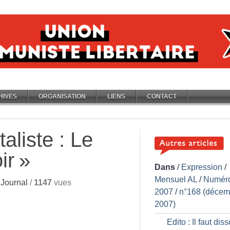
HIVES
ORGANISATION
LIENS
CONTACT
taliste : Le
ir
»
Dans
/
Expression
/
Mensuel AL
/
Numér
Journal
/
1147
vues
2007
/
n°168 (décem
2007)
Edito : Il faut dis