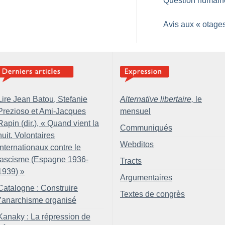
Question humain
Avis aux «
otage
Lire Jean Batou, Stefanie
Alternative libertaire,
le
Prezioso et Ami-Jacques
mensuel
Rapin (dir.), «
Quand vient la
Communiqués
nuit. Volontaires
Webditos
internationaux contre le
fascisme (Espagne 1936-
Tracts
1939)
»
Argumentaires
Catalogne : Construire
Textes de congrès
l’anarchisme organisé
Kanaky : La répression de