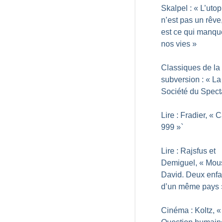
Skalpel : «
L’utop
n’est pas un rêve,
est ce qui manqu
nos vies
»
Classiques de la
subversion : «
La
Société du Spect
Lire : Fradier, «
C
999
»`
Lire : Rajsfus et
Demiguel, «
Mous
David. Deux enfa
d’un même pays
Cinéma : Koltz, «