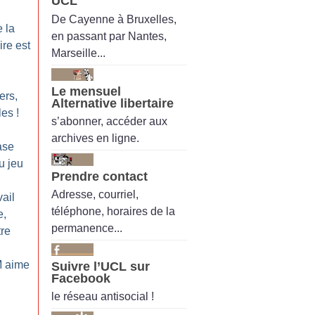
UCL
De Cayenne à Bruxelles,
 la
en passant par Nantes,
ire est
Marseille...
Le mensuel
ers,
Alternative libertaire
les
!
s’abonner, accéder aux
archives en ligne.
ase
u jeu
Prendre contact
Adresse, courriel,
ail
téléphone, horaires de la
e,
permanence...
re
M aime
Suivre l’UCL sur
Facebook
le réseau antisocial !