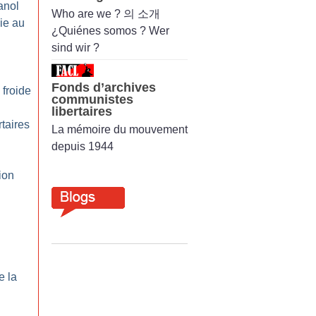
anol
Who are we ? 의 소개
ie au
¿Quiénes somos ? Wer
sind wir ?
Fonds d’archives
froide
communistes
libertaires
rtaires
La mémoire du mouvement
depuis 1944
ion
e la