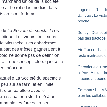
La marchandisation de la société
versa. Le rôle des médias dans
Logement Rue de
évision, sont fortement
Banque : La victo
proche
!
e de
La Société du spectacle
est
Bondy : Des papi
étique. Le livre est écrit sous
pas des tractopel
 de Nietzsche. Les aphorismes
 plupart des thèses gagneraient à
Air France : La b
rd ne donne pas de définition
reste maîtresse d
 tant que concept, alors que cette
Chronique du trav
ice théorique.
aliéné : Alexandr
laquelle La Société du spectacle
ingénieur géomèt
n peu sur sa faim, et en limite
Patronat : L’UIM
ttre en parallèle avec le
bien les collabos
sme situationniste, limité à un
sympathiques farces un peu