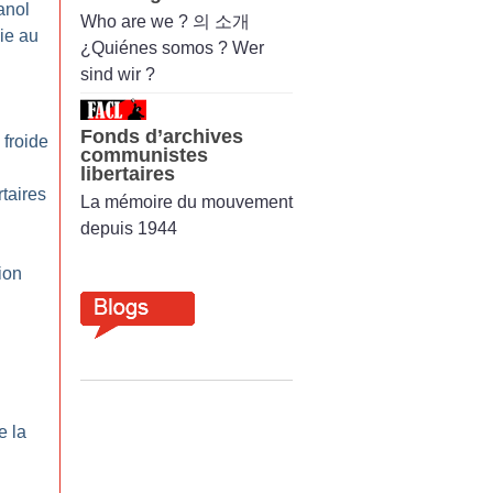
anol
Who are we ? 의 소개
ie au
¿Quiénes somos ? Wer
sind wir ?
Fonds d’archives
froide
communistes
libertaires
rtaires
La mémoire du mouvement
depuis 1944
ion
e la