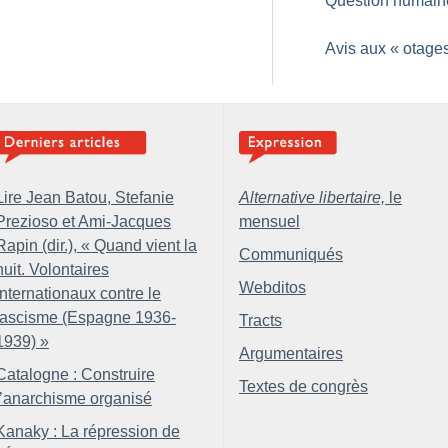
Question humain
Avis aux «
otage
Lire Jean Batou, Stefanie
Alternative libertaire,
le
Prezioso et Ami-Jacques
mensuel
Rapin (dir.), «
Quand vient la
Communiqués
nuit. Volontaires
Webditos
internationaux contre le
fascisme (Espagne 1936-
Tracts
1939)
»
Argumentaires
Catalogne : Construire
Textes de congrès
l’anarchisme organisé
Kanaky : La répression de