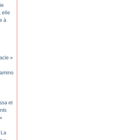
ie
 elle
e à
acle
»
amino
sa et
nts
»
La