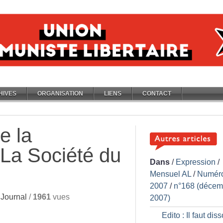
HIVES
ORGANISATION
LIENS
CONTACT
e la
La Société du
Dans
/
Expression
/
Mensuel AL
/
Numér
2007
/
n°168 (décem
Journal
/
1961
vues
2007)
Edito : Il faut dis