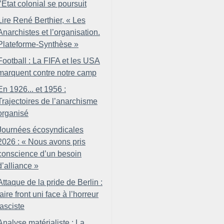
l’État colonial se poursuit
Lire René Berthier, «
Les
Anarchistes et l’organisation.
Plateforme-Synthèse
»
Football : La FIFA et les USA
marquent contre notre camp
En 1926... et 1956 :
Trajectoires de l’anarchisme
organisé
Journées écosyndicales
2026 : «
Nous avons pris
conscience d’un besoin
d’alliance
»
Attaque de la pride de Berlin :
faire front uni face à l’horreur
fasciste
Analyse matérialiste : La