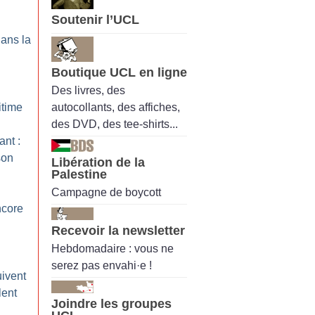
Soutenir l’UCL
dans la
Boutique UCL en ligne
Des livres, des
autocollants, des affiches,
itime
des DVD, des tee-shirts...
nt :
son
Libération de la
Palestine
Campagne de boycott
ncore
Recevoir la newsletter
Hebdomadaire : vous ne
serez pas envahi·e !
uivent
lent
Joindre les groupes