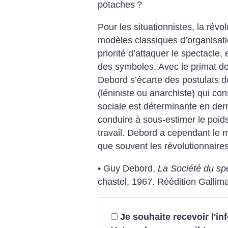
potaches
?
Pour les situationnistes, la révo
modèles classiques d’organisation
priorité d’attaquer le spectacle
des symboles. Avec le primat don
Debord s’écarte des postulats d
(léniniste ou anarchiste) qui co
sociale est déterminante en der
conduire à sous-estimer le poids d
travail. Debord a cependant le 
que souvent les révolutionnaire
• Guy Debord,
La Société du sp
chastel, 1967. Réédition Gallim
Je souhaite recevoir l'i