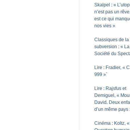
Skalpel : «
L’utop
n’est pas un rêve,
est ce qui manqu
nos vies
»
Classiques de la
subversion : «
La
Société du Spect
Lire : Fradier, «
C
999
»`
Lire : Rajsfus et
Demiguel, «
Mous
David. Deux enfa
d’un même pays
Cinéma : Koltz, «