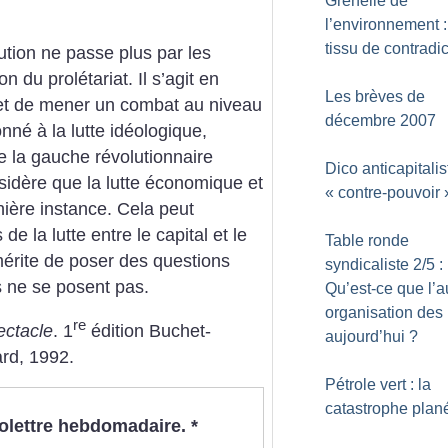
Grenelle de
l’environnement 
tissu de contradi
lution ne passe plus par les
 du prolétariat. Il s’agit en
Les brèves de
, et de mener un combat au niveau
décembre 2007
né à la lutte idéologique,
e la gauche révolutionnaire
Dico anticapitalis
nsidère que la lutte économique et
«
contre-pouvoir
nière instance. Cela peut
e la lutte entre le capital et le
Table ronde
mérite de poser des questions
syndicaliste 2/5 :
s ne se posent pas.
Qu’est-ce que l’a
organisation des 
re
ectacle
. 1
édition Buchet-
aujourd’hui
?
ard, 1992.
Pétrole vert : la
catastrophe plané
nfolettre hebdomadaire.
*