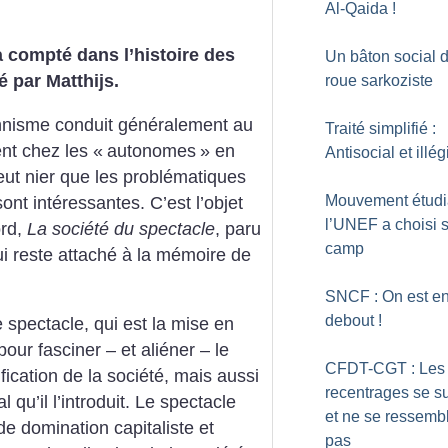
Al-Qaida
!
a compté dans l’histoire des
Un bâton social 
 par Matthijs.
roue sarkoziste
onnisme conduit généralement au
Traité simplifié :
ent chez les «
autonomes
» en
Antisocial et illég
eut nier que les problématiques
Mouvement étudia
ont intéressantes. C’est l’objet
l’UNEF a choisi 
ord,
La société du spectacle
, paru
camp
i reste attaché à la mémoire de
SNCF : On est e
debout
!
spectacle, qui est la mise en
r fasciner – et aliéner – le
CFDT-CGT : Les
ification de la société, mais aussi
recentrages se s
 qu’il l’introduit. Le spectacle
et ne se ressemb
e domination capitaliste et
pas