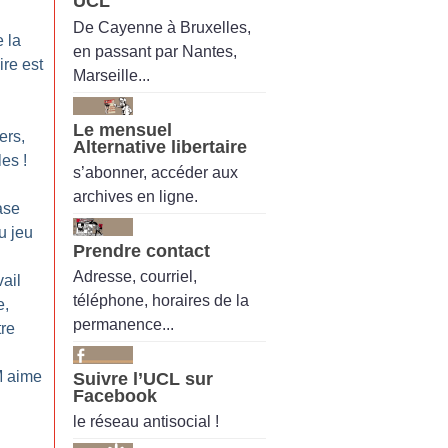
UCL
De Cayenne à Bruxelles,
 la
en passant par Nantes,
ire est
Marseille...
Le mensuel
ers,
Alternative libertaire
les
!
s’abonner, accéder aux
archives en ligne.
ase
u jeu
Prendre contact
Adresse, courriel,
ail
téléphone, horaires de la
e,
permanence...
re
M aime
Suivre l’UCL sur
Facebook
le réseau antisocial !