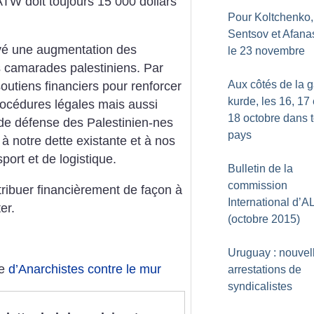
ATW doit toujours 15 000 dollars
Pour Koltchenko,
Sentsov et Afana
é une augmentation des
le 23 novembre
os camarades palestiniens. Par
Aux côtés de la 
outiens financiers pour renforcer
kurde, les 16, 17 
océdures légales mais aussi
18 octobre dans t
s de défense des Palestinien-nes
pays
r à notre dette existante et à nos
port et de logistique.
Bulletin de la
commission
ibuer financièrement de façon à
International d’A
er.
(octobre 2015)
Uruguay : nouvel
te
d’Anarchistes contre le mur
arrestations de
syndicalistes