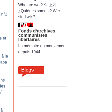
Who are we ? 의 소개
¿Quiénes somos ? Wer
L n°1
sind wir ?
Fonds d’archives
communistes
e et
libertaires
La mémoire du mouvement
depuis 1944
 à la
napa
ons
 les
V
 à