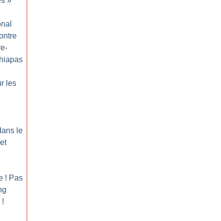
es
»
onal
ontre
re-
Chiapas
r les
dans le
et
e
! Pas
ng
!