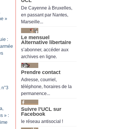
UCL
De Cayenne à Bruxelles,
a
en passant par Nantes,
ne
»
Marseille...
Le mensuel
uie :
Alternative libertaire
l’armée
s’abonner, accéder aux
es
archives en ligne.
Prendre contact
Adresse, courriel,
téléphone, horaires de la
L n°3
permanence...
a,
Suivre l’UCL sur
Facebook
us
» :
le réseau antisocial !
rime