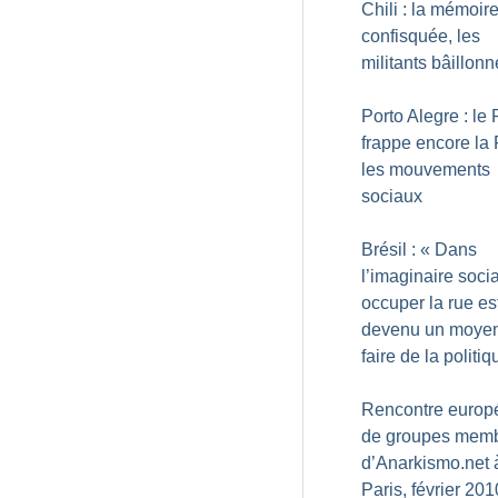
Chili : la mémoir
confisquée, les
militants bâillon
Porto Alegre : le
frappe encore la
les mouvements
sociaux
Brésil : «
Dans
l’imaginaire socia
occuper la rue es
devenu un moye
faire de la politiq
Rencontre europ
de groupes mem
d’Anarkismo.net 
Paris, février 201