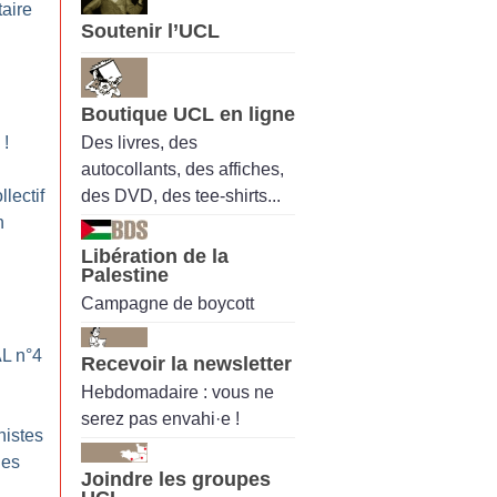
taire
Soutenir l’UCL
Boutique UCL en ligne
Des livres, des
!
autocollants, des affiches,
des DVD, des tee-shirts...
llectif
n
Libération de la
Palestine
Campagne de boycott
AL n°4
Recevoir la newsletter
Hebdomadaire : vous ne
serez pas envahi·e !
histes
les
Joindre les groupes