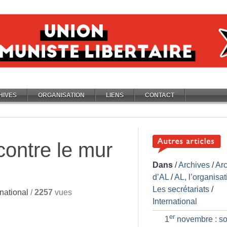
HIVES
ORGANISATION
LIENS
CONTACT
contre le mur
Dans
/
Archives
/
Ar
d’AL
/
AL, l’organisat
Les secrétariats
/
national
/
2257
vues
International
er
1
novembre : so