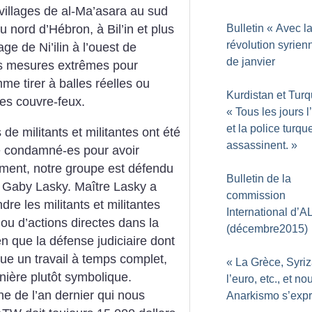
villages de al-Ma’asara au sud
Bulletin «
Avec l
nord d’Hébron, à Bil’in et plus
révolution syrien
ge de Ni’ilin à l’ouest de
de janvier
es mesures extrêmes pour
me tirer à balles réelles ou
Kurdistan et Turq
es couvre-feux.
«
Tous les jours 
et la police turqu
 de militants et militantes ont été
assassinent.
»
té condamné-es pour avoir
sement, notre groupe est défendu
Bulletin de la
 Gaby Lasky. Maître Lasky a
commission
dre les militants et militantes
International d’A
 ou d’actions directes dans la
(décembre2015)
n que la défense judiciaire dont
que un travail à temps complet,
«
La Grèce, Syriz
nière plutôt symbolique.
l’euro, etc., et no
e de l’an dernier qui nous
Anarkismo s’exp