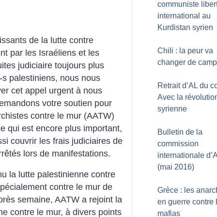
communiste liber
international au
Kurdistan syrien
issants de la lutte contre
Chili : la peur va
 par les Israéliens et les
changer de camp
tes judiciaire toujours plus
e-s palestiniens, nous nous
Retrait d’AL du co
yer cet appel urgent à nous
Avec la révolutio
demandons votre soutien pour
syrienne
rchistes contre le mur (AATW)
ce qui est encore plus important,
Bulletin de la
 couvrir les frais judiciaires de
commission
rêtés lors de manifestations.
internationale d’
(mai 2016)
 la lutte palestinienne contre
 spécialement contre le mur de
Grèce : les anarc
près semaine, AATW a rejoint la
en guerre contre 
ne contre le mur, à divers points
mafias