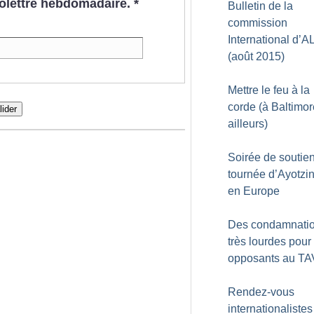
nfolettre hebdomadaire.
*
Bulletin de la
commission
International d’A
(août 2015)
Mettre le feu à la
corde (à Baltimor
lider
ailleurs)
Soirée de soutien
tournée d’Ayotzi
en Europe
Des condamnati
très lourdes pour
opposants au TA
Rendez-vous
internationalistes