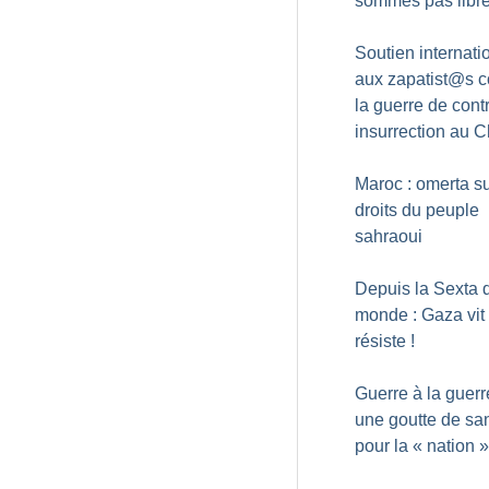
sommes pas libr
Soutien internati
aux zapatist@s c
la guerre de cont
insurrection au 
Maroc : omerta su
droits du peuple
sahraoui
Depuis la Sexta 
monde : Gaza vit 
résiste
!
Guerre à la guerr
une goutte de sa
pour la «
nation
»