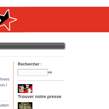
Rechercher :
chives
ion
/
Trouver notre presse
utien