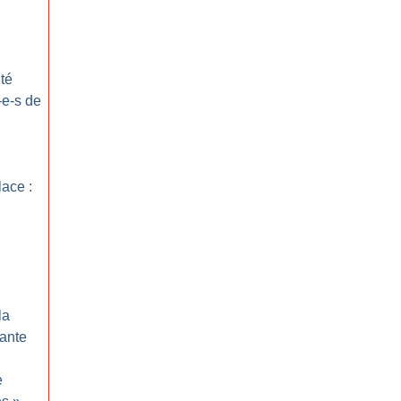
ité
-e-s de
lace :
la
iante
e