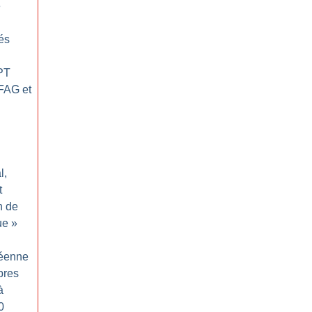
e
nés
 PT
 FAG et
l,
t
n de
ue
»
éenne
bres
à
0