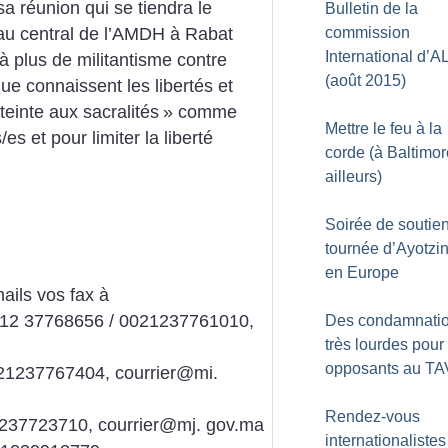
a réunion qui se tiendra le
Bulletin de la
commission
au central de l’AMDH à Rabat
International d’A
 à plus de militantisme contre
(août 2015)
que connaissent les libertés et
tteinte aux sacralités
» comme
Mettre le feu à la
/es et pour limiter la liberté
corde (à Baltimor
ailleurs)
Soirée de soutien
tournée d’Ayotzi
en Europe
ails vos fax à
0212 37768656 / 0021237761010,
Des condamnati
très lourdes pour
opposants au TA
0021237767404, courrier@mi.
Rendez-vous
21237723710, courrier@mj. gov.ma
internationalistes