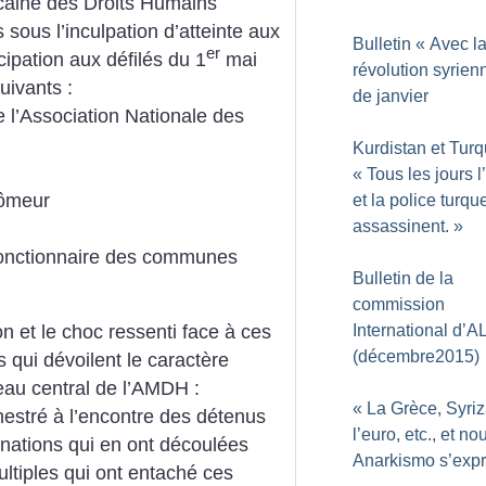
caine des Droits Humains
 sous l’inculpation d’atteinte aux
Bulletin «
Avec l
er
icipation aux défilés du 1
mai
révolution syrien
uivants :
de janvier
 l’Association Nationale des
Kurdistan et Turq
«
Tous les jours 
ômeur
et la police turqu
assassinent.
»
onctionnaire des communes
Bulletin de la
commission
International d’A
n et le choc ressenti face à ces
(décembre2015)
qui dévoilent le caractère
eau central de l’AMDH :
«
La Grèce, Syriz
estré à l’encontre des détenus
l’euro, etc., et no
nations qui en ont découlées
Anarkismo s’exp
ultiples qui ont entaché ces