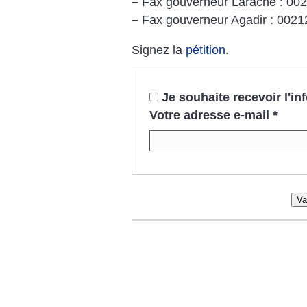
–
Fax gouverneur Larache : 00
–
Fax gouverneur Agadir : 002
Signez la
pétition
.
Je souhaite recevoir l'i
Votre adresse e-mail
*
Va