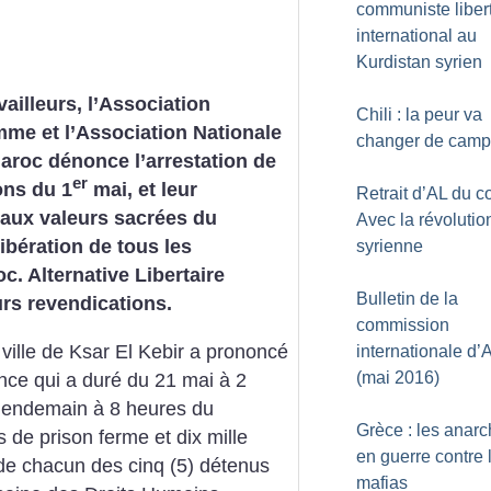
communiste liber
international au
Kurdistan syrien
ailleurs, l’Association
Chili : la peur va
mme et l’Association Nationale
changer de camp
roc dénonce l’arrestation de
er
ons du 1
mai, et leur
Retrait d’AL du co
 aux valeurs sacrées du
Avec la révolutio
libération de tous les
syrienne
c. Alternative Libertaire
Bulletin de la
eurs revendications.
commission
 ville de Ksar El Kebir a prononcé
internationale d’
(mai 2016)
nce qui a duré du 21 mai à 2
 lendemain à 8 heures du
Grèce : les anarc
de prison ferme et dix mille
en guerre contre 
de chacun des cinq (5) détenus
mafias