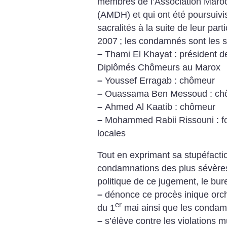
membres de l’Association Maro
(AMDH) et qui ont été poursuivis
sacralités à la suite de leur part
2007
; les condamnés sont les s
–
Thami El Khayat : président de
Diplômés Chômeurs au Marox
–
Youssef Erragab : chômeur
–
Ouassama Ben Messoud : ch
–
Ahmed Al Kaatib : chômeur
–
Mohammed Rabii Rissouni : f
locales
Tout en exprimant sa stupéfactio
condamnations des plus sévères 
politique de ce jugement, le bur
–
dénonce ce procès inique orch
er
du 1
mai ainsi que les condam
–
s’élève contre les violations m