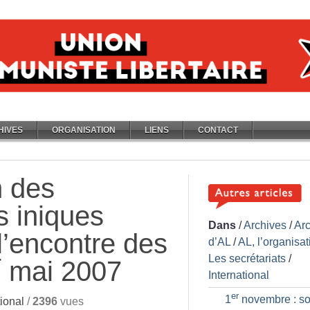
HIVES
ORGANISATION
LIENS
CONTACT
n des
 iniques
Dans
/
Archives
/
Ar
l’encontre des
d’AL
/
AL, l’organisat
r
Les secrétariats
/
mai 2007
International
er
1
novembre : so
ional
/
2396
vues