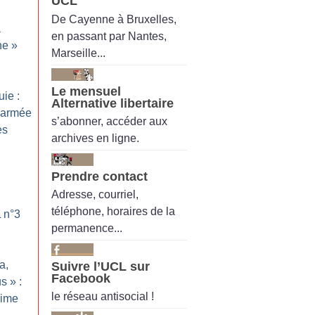
UCL
De Cayenne à Bruxelles,
a
en passant par Nantes,
ne
»
Marseille...
Le mensuel
uie :
Alternative libertaire
l’armée
s’abonner, accéder aux
es
archives en ligne.
Prendre contact
Adresse, courriel,
téléphone, horaires de la
L n°3
permanence...
a,
Suivre l’UCL sur
Facebook
us
» :
le réseau antisocial !
rime