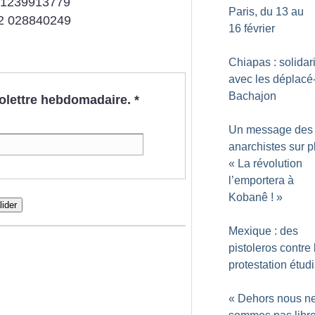
21239913779
Paris, du 13 au
12 028840249
16 février
Chiapas : solidar
avec les déplacé
Bachajon
nfolettre hebdomadaire.
*
Un message des
anarchistes sur p
«
La révolution
l’emportera à
Kobanê
!
»
lider
Mexique : des
pistoleros contre 
protestation étud
«
Dehors nous n