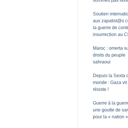
sommes pas libr
Soutien internati
aux zapatist@s c
la guerre de cont
insurrection au 
Maroc : omerta su
droits du peuple
sahraoui
Depuis la Sexta 
monde : Gaza vit 
résiste
!
Guerre à la guerr
une goutte de sa
pour la «
nation
»