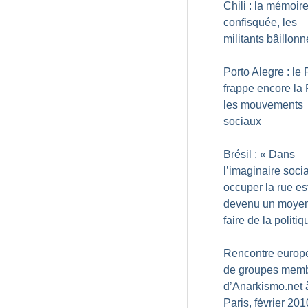
Chili : la mémoir
confisquée, les
militants bâillon
Porto Alegre : le
frappe encore la
les mouvements
sociaux
Brésil : «
Dans
l’imaginaire socia
occuper la rue es
devenu un moye
faire de la politiq
Rencontre europ
de groupes mem
d’Anarkismo.net 
Paris, février 201