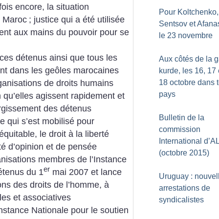
ois encore, la situation
Pour Koltchenko,
u Maroc
; justice qui a été utilisée
Sentsov et Afana
ent aux mains du pouvoir pour se
le 23 novembre
ces détenus ainsi que tous les
Aux côtés de la 
ent dans les geôles marocaines
kurde, les 16, 17 
18 octobre dans t
ganisations de droits humains
pays
n qu’elles agissent rapidement et
argissement des détenus
Bulletin de la
e qui s’est mobilisé pour
commission
uitable, le droit à la liberté
International d’A
erté d’opinion et de pensée
(octobre 2015)
anisations membres de l’Instance
er
étenus du 1
mai 2007 et lance
Uruguay : nouvel
ons des droits de l’homme, à
arrestations de
les et associatives
syndicalistes
nstance Nationale pour le soutien