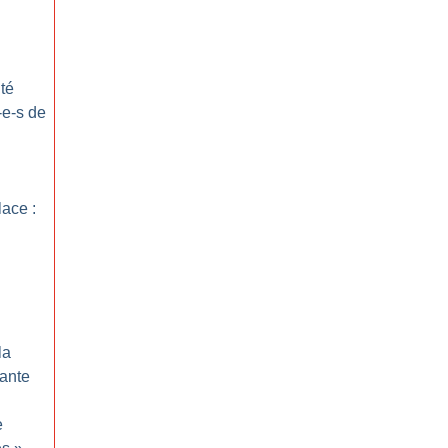
ité
-e-s de
lace :
la
iante
e