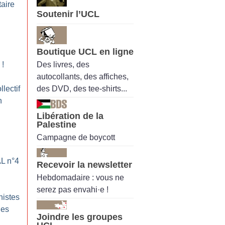
taire
Soutenir l’UCL
Boutique UCL en ligne
Des livres, des
!
autocollants, des affiches,
des DVD, des tee-shirts...
llectif
n
Libération de la
Palestine
Campagne de boycott
AL n°4
Recevoir la newsletter
Hebdomadaire : vous ne
serez pas envahi·e !
histes
les
Joindre les groupes