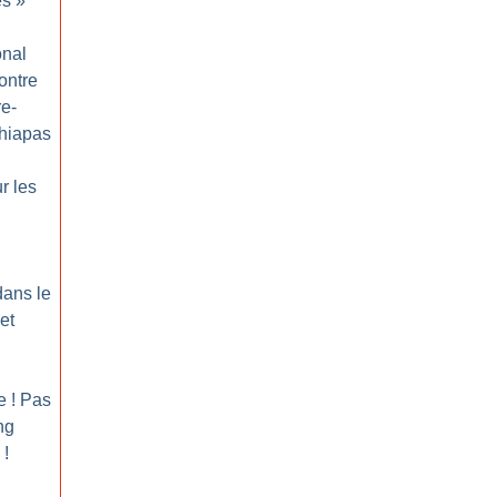
es
»
onal
ontre
re-
Chiapas
r les
dans le
et
e
! Pas
ng
!