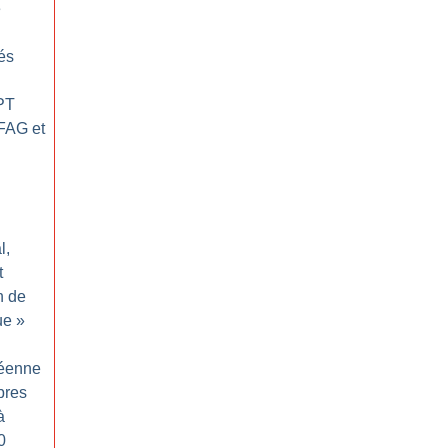
e
nés
 PT
 FAG et
l,
t
n de
ue
»
éenne
bres
à
0