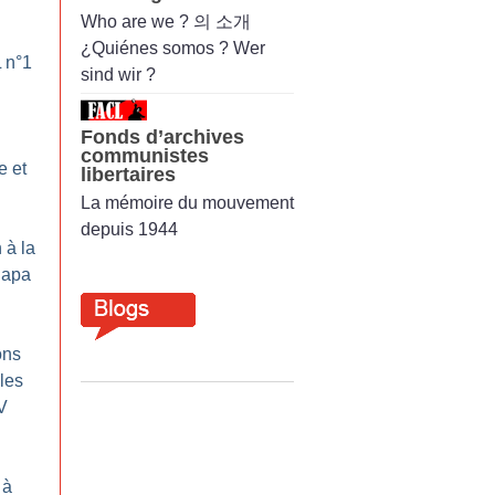
Who are we ? 의 소개
¿Quiénes somos ? Wer
L n°1
sind wir ?
Fonds d’archives
communistes
e et
libertaires
La mémoire du mouvement
depuis 1944
 à la
napa
ons
 les
V
 à