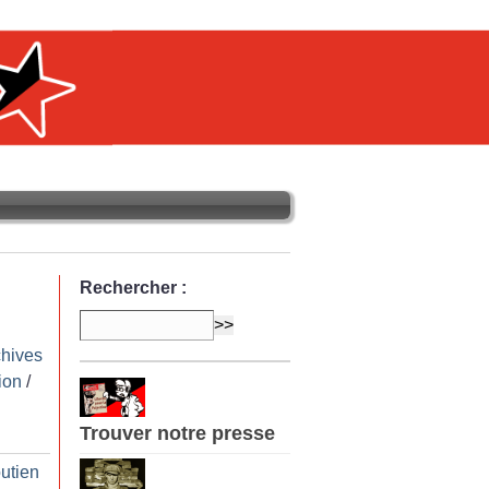
Rechercher :
chives
ion
/
Trouver notre presse
utien