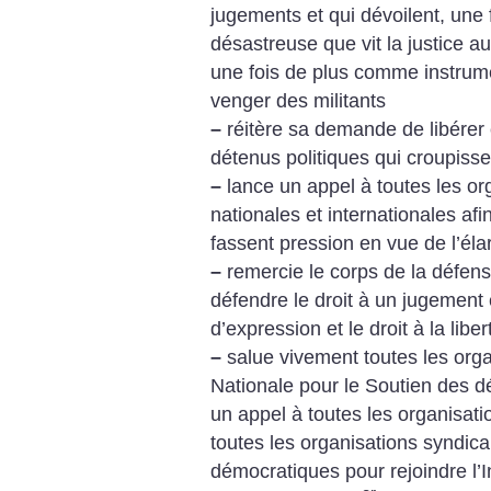
jugements et qui dévoilent, une f
désastreuse que vit la justice a
une fois de plus comme instrum
venger des militants
–
réitère sa demande de libérer 
détenus politiques qui croupiss
–
lance un appel à toutes les or
nationales et internationales afi
fassent pression en vue de l’él
–
remercie le corps de la défens
défendre le droit à un jugement éq
d’expression et le droit à la lib
–
salue vivement toutes les org
Nationale pour le Soutien des d
un appel à toutes les organisati
toutes les organisations syndica
démocratiques pour rejoindre l’I