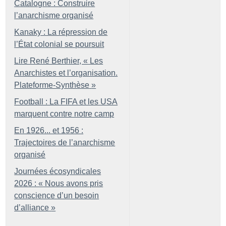
Catalogne : Construire
l’anarchisme organisé
Kanaky : La répression de
l’État colonial se poursuit
Lire René Berthier, «
Les
Anarchistes et l’organisation.
Plateforme-Synthèse
»
Football : La FIFA et les USA
marquent contre notre camp
En 1926... et 1956 :
Trajectoires de l’anarchisme
organisé
Journées écosyndicales
2026 : «
Nous avons pris
conscience d’un besoin
d’alliance
»