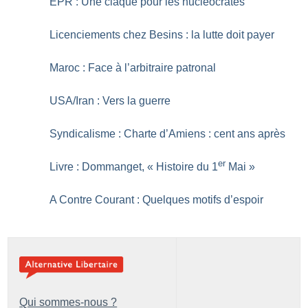
EPR : Une claque pour les nucléocrates
Licenciements chez Besins : la lutte doit payer
Maroc : Face à l’arbitraire patronal
USA/Iran : Vers la guerre
Syndicalisme : Charte d’Amiens : cent ans après
er
Livre : Dommanget, «
Histoire du 1
Mai
»
A Contre Courant : Quelques motifs d’espoir
Qui sommes-nous ?