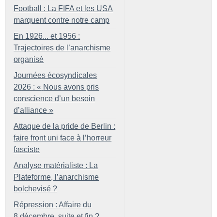
Football : La FIFA et les USA
marquent contre notre camp
En 1926... et 1956 :
Trajectoires de l’anarchisme
organisé
Journées écosyndicales
2026 : «
Nous avons pris
conscience d’un besoin
d’alliance
»
Attaque de la pride de Berlin :
faire front uni face à l’horreur
fasciste
Analyse matérialiste : La
Plateforme, l’anarchisme
bolchevisé
?
Répression : Affaire du
8 décembre, suite et fin
?