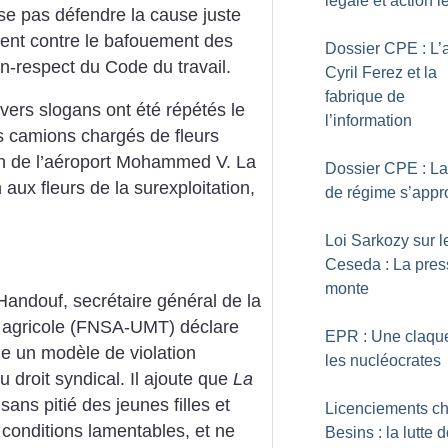
légale et action l
se pas défendre la cause juste
tent contre le bafouement des
Dossier CPE : L’a
non-respect du Code du travail.
Cyril Ferez et la
fabrique de
ivers slogans ont été répétés le
l’information
es camions chargés de fleurs
ion de l’aéroport Mohammed V. La
Dossier CPE : La
aux fleurs de la surexploitation,
de régime s’appr
Loi Sarkozy sur l
Ceseda : La pres
monte
Handouf, secrétaire général de la
r agricole (FNSA-UMT) déclare
EPR : Une claqu
ue un modèle de violation
les nucléocrates
u droit syndical. Il ajoute que
La
n sans pitié des jeunes filles et
Licenciements c
 conditions lamentables, et ne
Besins : la lutte d