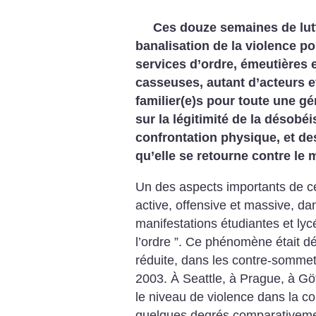
Ces douze semaines de lut
banalisation de la violence po
services d’ordre, émeutières 
casseuses, autant d’acteurs e
familier(e)s pour toute une g
sur la légitimité de la désobéi
confrontation physique, et de
qu’elle se retourne contre le
Un des aspects importants de c
active, offensive et massive, dan
manifestations étudiantes et ly
l’ordre ”. Ce phénomène était dé
réduite, dans les contre-sommet
2003. À Seattle, à Prague, à Gö
le niveau de violence dans la co
quelques degrés comparativemen