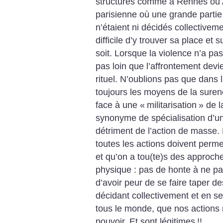
structurés comme à Rennes ou A
parisienne où une grande partie 
n’étaient ni décidés collectiveme
difficile d’y trouver sa place et
soit. Lorsque la violence n’a pas 
pas loin que l’affrontement dev
rituel.
N’oublions pas que dans l’é
toujours les moyens de la surenc
face à une «
militarisation
» de l
synonyme de spécialisation d’un
détriment de l’action de masse. 
toutes les actions doivent perme
et qu’on a tou(te)s des approche
physique : pas de honte à ne pa
d’avoir peur de se faire taper de
décidant collectivement et en s
tous le monde, que nos actions 
pouvoir. Et sont légitimes
!!