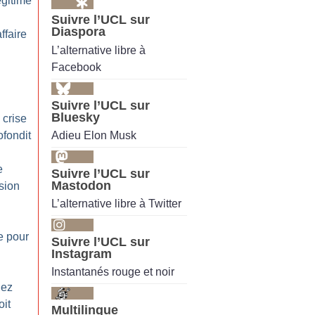
égitime
Suivre l’UCL sur
Diaspora
ffaire
L’alternative libre à
Facebook
Suivre l’UCL sur
Bluesky
 crise
Adieu Elon Musk
ofondit
e
Suivre l’UCL sur
Mastodon
sion
L’alternative libre à Twitter
e pour
Suivre l’UCL sur
Instagram
Instantanés rouge et noir
hez
oit
Multilingue