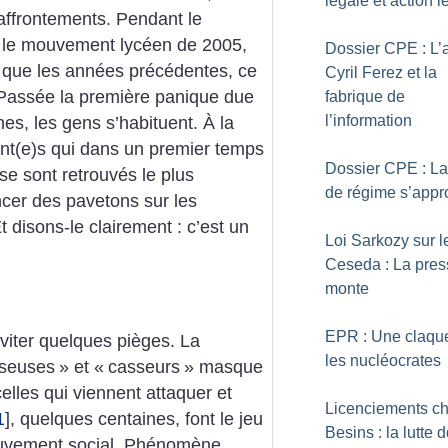
légale et action l
 affrontements. Pendant le
 le mouvement lycéen de 2005,
Dossier CPE : L’a
nt que les années précédentes, ce
Cyril Ferez et la
. Passée la première panique due
fabrique de
l’information
es, les gens s’habituent. À la
nt(e)s qui dans un premier temps
Dossier CPE : La
se sont retrouvés le plus
de régime s’appr
cer des pavetons sur les
t disons-le clairement : c’est un
Loi Sarkozy sur l
Ceseda : La pres
monte
EPR : Une claqu
viter quelques pièges. La
les nucléocrates
seuses
» et «
casseurs
» masque
celles qui viennent attaquer et
Licenciements c
1
]
, quelques centaines, font le jeu
Besins : la lutte d
mouvement social. Phénomène