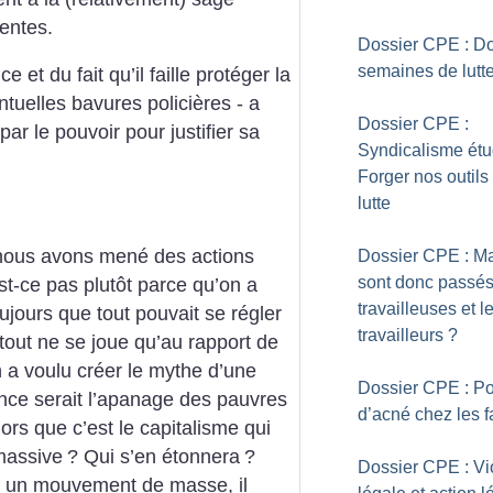
entes.
Dossier CPE : D
semaines de lutt
 et du fait qu’il faille protéger la
tuelles bavures policières - a
Dossier CPE :
ar le pouvoir pour justifier sa
Syndicalisme étud
Forger nos outils
lutte
i nous avons mené des actions
Dossier CPE : Ma
sont donc passés
est-ce pas plutôt parce qu’on a
travailleuses et l
ujours que tout pouvait se régler
travailleurs
?
tout ne se joue qu’au rapport de
 a voulu créer le mythe d’une
Dossier CPE : P
ence serait l’apanage des pauvres
d’acné chez les f
lors que c’est le capitalisme qui
massive
? Qui s’en étonnera
?
Dossier CPE : Vi
re un mouvement de masse, il