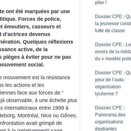
plier
!
te ont été marquées par une
Dossier CPE : Q
litique. Forces de police,
la jeunesse condu
et émeutiers, casseurs et
lutte de classe
t d’actrices devenus
énération. Quelques réflexions
Dossier CPE : Le
ssance active, de la
revers de la méda
s pièges à éviter pour ne pas
du «
modèle poit
 mouvement social.
Dossier CPE : Qu
e mouvement est la résistance
peur de l’auto-
s les actions et les
organisation
céennes face aux forces de “
lycéenne
?
jà observable, à une échelle plus
s internationaux entre 1999 à
Dossier CPE :
Panorama des
teborg, Montréal, Nice ou Gênes,
organisations
nfrontation avait grimpé de
étudiantes
t à la (relativement) sage