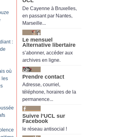
UCL
De Cayenne à Bruxelles,
ouze
en passant par Nantes,
e
Marseille...
Le mensuel
iant :
Alternative libertaire
 de
s’abonner, accéder aux
archives en ligne.
is où
Prendre contact
 les
Adresse, courriel,
es
téléphone, horaires de la
permanence...
oussée
afs
Suivre l’UCL sur
Facebook
le réseau antisocial !
olence