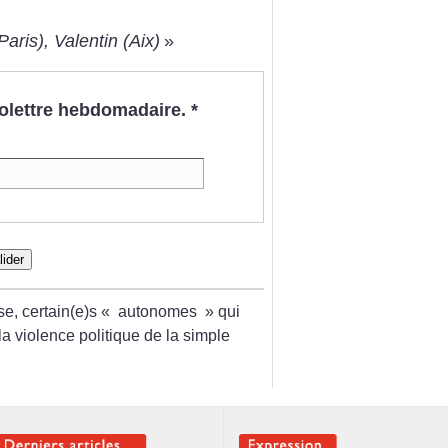
aris), Valentin (Aix)
»
nfolettre hebdomadaire.
*
lider
e, certain(e)s «
autonomes
» qui
la violence politique de la simple