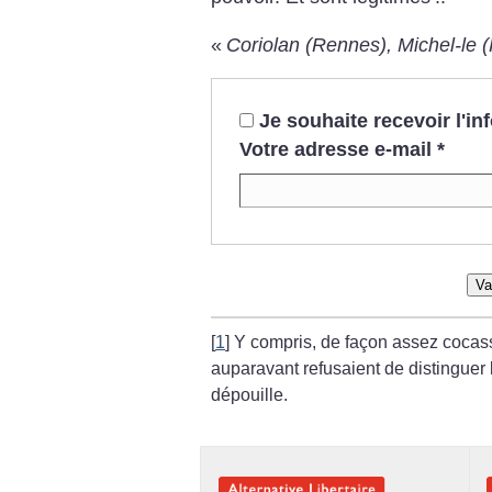
«
Coriolan (Rennes), Michel-le (P
Je souhaite recevoir l'i
Votre adresse e-mail
*
Va
[
1
]
Y compris, de façon assez cocass
auparavant refusaient de distinguer 
dépouille.