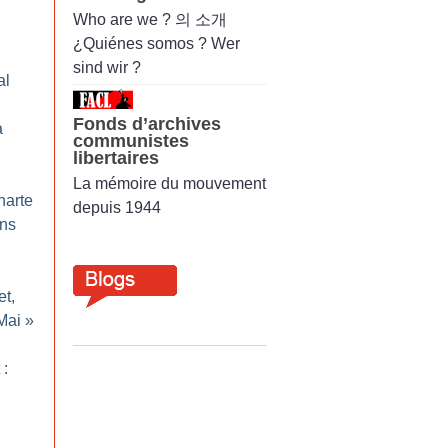
Who are we ? 의 소개
¿Quiénes somos ? Wer
sind wir ?
al
Fonds d’archives
a
communistes
libertaires
La mémoire du mouvement
harte
depuis 1944
ans
t,
Mai
»
 :