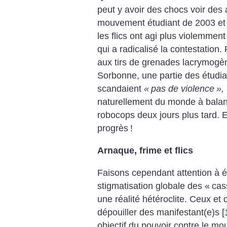
peut y avoir des chocs voir des
mouvement étudiant de 2003 et
les flics ont agi plus violemme
qui a radicalisé la contestation
aux tirs de grenades lacrymogèn
Sorbonne, une partie des étudia
scandaient
«
pas de violence
»,
naturellement du monde à balan
robocops deux jours plus tard. E
progrès
!
Arnaque, frime et flics
Faisons cependant attention à é
stigmatisation globale des «
cas
une réalité hétéroclite. Ceux et 
dépouiller des manifestant(e)s
[
objectif du pouvoir contre le 