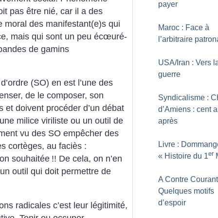
payer
it pas être nié, car il a des
 moral des manifestant(e)s qui
Maroc : Face à
lice, mais qui sont un peu écœuré-
l’arbitraire patron
s bandes de gamins
USA/Iran : Vers l
guerre
d’ordre (SO) en est l’une des
enser, de le composer, son
Syndicalisme : C
s et doivent procéder d’un débat
d’Amiens : cent 
une milice viriliste ou un outil de
après
ement vu des SO empêcher des
Livre : Dommange
s cortèges, au faciès :
er
«
Histoire du 1
non souhaitée
!! De cela, on n’en
un outil qui doit permettre de
A Contre Courant
Quelques motifs
d’espoir
ions radicales c’est leur légitimité,
ctive. Tenir ou occuper