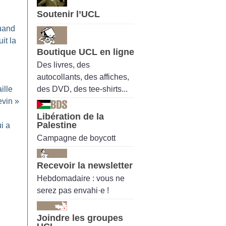
Soutenir l’UCL
uand
it la
Boutique UCL en ligne
Des livres, des
autocollants, des affiches,
des DVD, des tee-shirts...
ille
evin
»
Libération de la
Palestine
i a
Campagne de boycott
Recevoir la newsletter
Hebdomadaire : vous ne
serez pas envahi·e !
Joindre les groupes