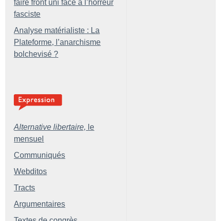
faire front uni face à l’horreur
fasciste
Analyse matérialiste : La
Plateforme, l’anarchisme
bolchevisé
?
Alternative libertaire,
le
mensuel
Communiqués
Webditos
Tracts
Argumentaires
Textes de congrès