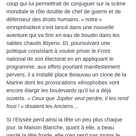
coup qui lui permettrait de conjuguer sur la scène
mondiale le rôle double de chef de guerre et de
défenseur des droits humains, «
notre
»
omniprésident s’est lancé dans une nouvelle
aventure qui va finir en eau de boudin dans les
sables chauds libyens. Et, poursuivant une
politique consistant à vouloir priver le Front
national de son électorat en en appliquant le
programme, aux effets pourtant manifestement
pervers, il a installé place Beauvau un clone de la
Marine dont les provocations xénophobes vont
encore élargir les boulevards qu’il lui a déjà
ouverts.
«
Ceux que Jupiter veut perdre, il les rend
fous
!
»
disaient les Anciens…
Si l’Elysée perd ainsi la tête un peu plus chaque
jour, la Maison Blanche, quant à elle, a beau
gardé la tête froide, elle n’en perd pas moins le