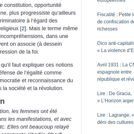
européennes
e constitution, opportunité
nne, plus progressiste qu’ailleurs
Fiscalité : Petite
iminatoire à l’égard des
de confiscation d
eligieux
[
2
]
. Mais le terme même
richesses
 d’incompréhensions, dans une
Dico anti-capitalis
ent on associe (à dessein
«
La violence d’E
ression de la foi.
qu’il faut expliquer ces notions
Avril 1931 : La 
espagnole entre
défense de l’égalité comme
république et rév
émocratie et reconnaissance du
la société et la révolution.
Lire : De Gracia,
on
«
L’Horizon argen
tion, les femmes ont été
Lire : Lagrange, 
ns les manifestations, et avec
déni des cultures
tc. Elles ont beaucoup relayé