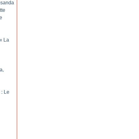
ossanda
tte
re
«
La
a,
 : Le