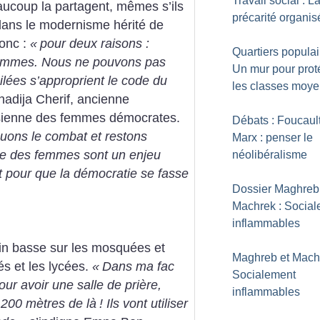
Travail social : L
eaucoup la partagent, mêmes s’ils
précarité organis
dans le modernisme hérité de
donc :
«
pour deux raisons :
Quartiers populai
femmes. Nous ne pouvons pas
Un mur pour prot
lées s’approprient le code du
les classes moy
hadija Cherif, ancienne
nisienne des femmes démocrates.
Débats : Foucaul
uons le combat et restons
Marx : penser le
lace des femmes sont un enjeu
néolibéralisme
t pour que la démocratie se fasse
Dossier Maghreb
Machrek : Socia
inflammables
ain basse sur les mosquées et
Maghreb et Mach
és et les lycées.
«
Dans ma fac
Socialement
our avoir une salle de prière,
inflammables
 200 mètres de là
! Ils vont utiliser