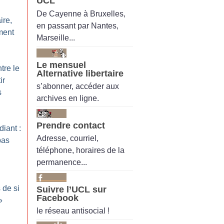
UCL
:
De Cayenne à Bruxelles,
ire,
en passant par Nantes,
ement
Marseille...
Le mensuel
tre le
Alternative libertaire
ir
s’abonner, accéder aux
s
archives en ligne.
Prendre contact
iant :
Adresse, courriel,
pas
téléphone, horaires de la
permanence...
 de si
Suivre l’UCL sur
Facebook
»
le réseau antisocial !