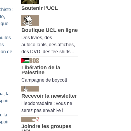
Soutenir l’UCL
histe :
te,
ique
Boutique UCL en ligne
Des livres, des
huiles
autocollants, des affiches,
ns
des DVD, des tee-shirts...
tion de
Libération de la
Palestine
Campagne de boycott
a, la
Recevoir la newsletter
spoir
Hebdomadaire : vous ne
serez pas envahi·e !
, la
spoir
Joindre les groupes