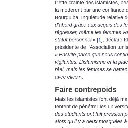
Cette crainte des islamistes, b
la modèrent par une confiance 
Bourguiba. Inquiétude relative 
d’abord grâce aux acquis des 
régresser, même les femmes voi
statut personnel
»
[
1
]
, déclare K
présidente de l’Association tu
«
Ensuite parce que nous contin
vigilantes. L’islamisme et la p
réel, mais les femmes se batten
avec elles
»
.
Faire contrepoids
Mais les islamistes font déjà m
tentent de pénétrer les universit
des étudiants ont fait pression p
alors qu’il y a deux mosquées à