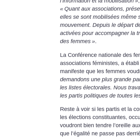
l’information et la mobilisation
»
«
Quant aux associations, prése
elles se sont mobilisées même s
mouvement. Depuis le départ de
activées pour accompagner la tr
des femmes
»
.
La Conférence nationale des femm
associations féministes, a établi
manifeste que les femmes voudr
demandons une plus grande parti
les listes électorales. Nous trava
les partis politiques de toutes l
Reste à voir si les partis et la
les élections constituantes, occ
voudront bien tendre l’oreille a
que l’égalité ne passe pas derrièr