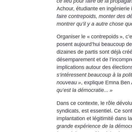
ce lieu pour faire de la propaga
Achour, étudiante en ingénierie
faire contrepoids, monter des dé
montrer qu’il y a autre chose qu
Organiser le «
contrepoids
», c’
posent aujourd’hui beaucoup de
dizaines de partis sont déjà cré
désemparement et de l’incompr
implications autour des élection
s’intéressent beaucoup à la poli
nouveau
»
, explique Emna Ben
qu’est la démocratie...
»
Dans ce contexte, le rôle dévolu 
syndicats, est essentiel. Ce sont
implantation et légitimité dans l
grande expérience de la démocr