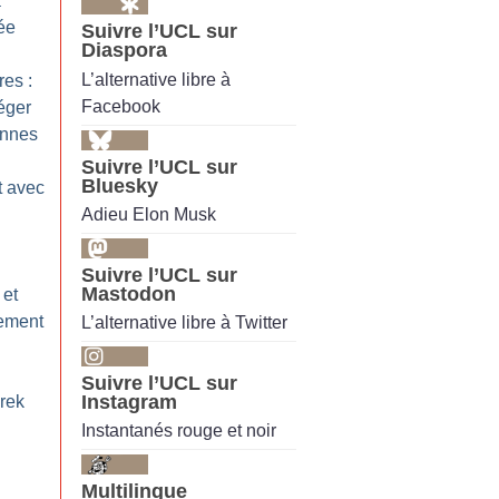
a
ée
Suivre l’UCL sur
Diaspora
L’alternative libre à
res :
Facebook
éger
ennes
Suivre l’UCL sur
Bluesky
t avec
Adieu Elon Musk
Suivre l’UCL sur
Mastodon
 et
lement
L’alternative libre à Twitter
Suivre l’UCL sur
Instagram
rek
Instantanés rouge et noir
Multilingue