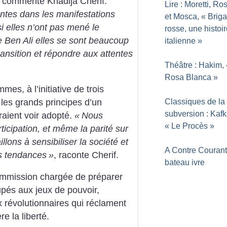
, commente Khadija Cherif.
Lire : Moretti, R
ntes dans les manifestations
et Mosca, «
Briga
i elles n’ont pas mené le
rosse, une histoi
 Ben Ali elles se sont beaucoup
italienne
»
ansition et répondre aux attentes
Théâtre : Hakim, 
Rosa Blanca
»
es, à l’initiative de trois
 les grands principes d’un
Classiques de la
subversion : Kafk
aient voir adopté.
«
Nous
«
Le Procès
»
cipation, et même la parité sur
illons à sensibiliser la société et
A Contre Courant
es tendances
»
, raconte Cherif.
bateau ivre
 commission chargée de préparer
upés aux jeux de pouvoir,
ux révolutionnaires qui réclament
e la liberté.