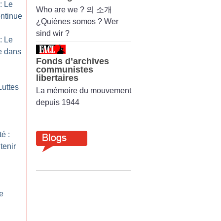
: Le
Who are we ? 의 소개
ntinue
¿Quiénes somos ? Wer
sind wir ?
: Le
e dans
Fonds d’archives
communistes
libertaires
Luttes
La mémoire du mouvement
depuis 1944
té :
tenir
e