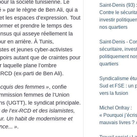
our la société tunisienne. Le
Saint-Denis (93) 
é
» par le règne de Ben Ali, qui a
Contre le sécurita
et les espaces d’expression. Tout
investir politiqu
, former et prendre le temps des
nos quartiers
nsus qui asseye réellement la
r en arrière. À Tunis,
Saint-Denis - Con
sécuritaire, invest
stes et jeunes cyber-activistes
politiquement no
espoirs autant que de craintes pour
quartiers
ur laquelle plane l’ombre
RCD (ex-parti de Ben Ali).
Syndicalisme étud
Sud et FSE : un 
s acquis des femmes
»
, confie
vers la fusion
mmission femmes de l’Union
ens (UGTT), le syndicat principale.
Michel Onfray :
 de l’ex-RCD et des islamistes,
«
Pourquoi j’écris
eur. Un habit de modernisme et
mauvais livres
?
nce...
»
.