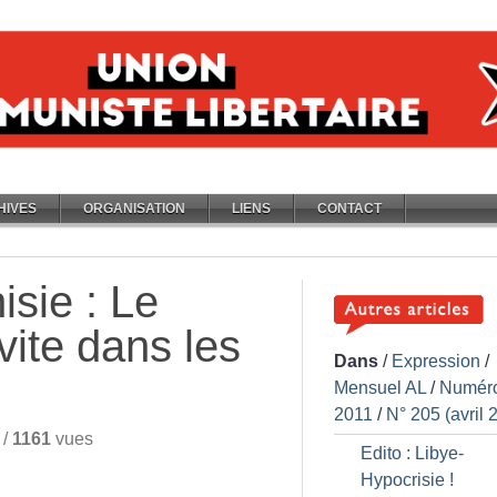
HIVES
ORGANISATION
LIENS
CONTACT
isie : Le
vite dans les
Dans
/
Expression
/
Mensuel AL
/
Numér
2011
/
N° 205 (avril 
/
1161
vues
Edito : Libye-
Hypocrisie
!