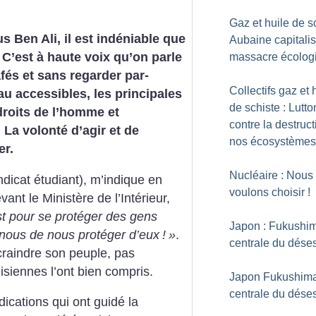
Gaz et huile de sc
 Ben Ali, il est indéniable que
Aubaine capitalis
. C’est à haute voix qu’on parle
massacre écolog
fés et sans regarder par-
Collectifs gaz et 
u accessibles, les principales
de schiste : Lutto
droits de l’homme et
contre la destruc
 La volonté d’agir et de
nos écosystèmes
er.
Nucléaire : Nous
dicat étudiant), m’indique en
voulons choisir
!
vant le Ministère de l’Intérieur,
st pour se protéger des gens
Japon : Fukushim
 à nous de nous protéger d’eux
!
»
.
centrale du dése
craindre son peuple, pas
nisiennes l’ont bien compris.
Japon Fukushima
centrale du dése
ications qui ont guidé la