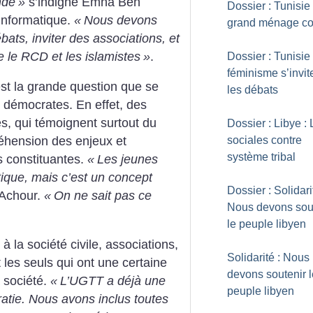
nde
»
s’indigne Emna Ben
Dossier : Tunisie 
 informatique.
«
Nous devons
grand ménage co
bats, inviter des associations, et
e le RCD et les islamistes
»
.
Dossier : Tunisie 
féminisme s’invit
est la grande question que se
les débats
 démocrates. En effet, des
és, qui témoignent surtout du
Dossier : Libye : 
sociales contre
éhension des enjeux et
système tribal
s constituantes.
«
Les jeunes
tique, mais c’est un concept
Dossier : Solidari
 Achour.
«
On ne sait pas ce
Nous devons sou
le peuple libyen
à la société civile, associations,
Solidarité : Nous
 les seuls qui ont une certaine
devons soutenir l
a société.
«
L’UGTT a déjà une
peuple libyen
atie. Nous avons inclus toutes