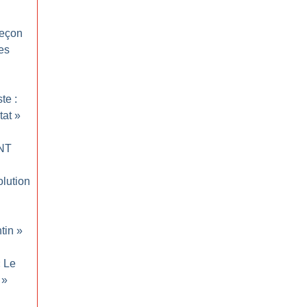
 leçon
es
te :
tat
»
CNT
olution
tin
»
«
Le
»