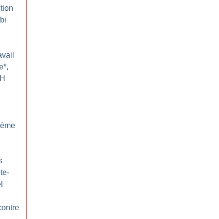
tion
ibi
avail
e*,
RH
 sème
s
te-
l
contre