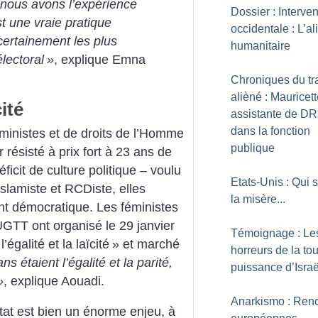
, nous avons l’expérience
Dossier : Interven
t une vraie pratique
occidentale : L’al
ertainement les plus
humanitaire
lectoral
»
, explique Emna
Chroniques du tr
alièné : Mauricett
ité
assistante de D
dans la fonction
éministes et de droits de l’Homme
publique
ir résisté à prix fort à 23 ans de
ficit de culture politique – voulu
Etats-Unis : Qui
islamiste et RCDiste, elles
la misère...
ont démocratique. Les féministes
GTT ont organisé le 29 janvier
Témoignage : Le
galité et la laïcité
» et marché
horreurs de la tou
s étaient l’égalité et la parité,
puissance d’Israë
»
, explique Aouadi.
Anarkismo : Ren
’État est bien un énorme enjeu, à