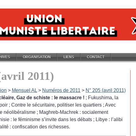
HIVES
ORGANISATION
LIENS
CONTACT
(avril 2011)
ion
>
Mensuel AL
>
Numéros de 2011
>
N° 205 (avril 2011)
léaire, Gaz de schiste : le massacre
!
; Fukushima, la
poir
; Contre le sécuritaire, politiser les quartiers
; Avec
le néolibéralisme
; Maghreb-Machrek : socialement
nisie : le féminisme s’invite dans les débats
; Libye : l’alibi
alité : confiscation des richesses.