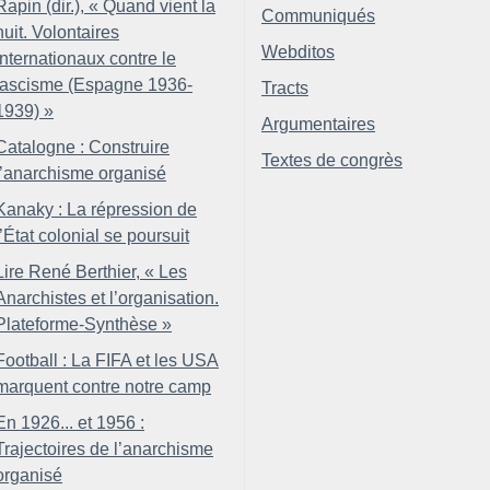
Rapin (dir.), «
Quand vient la
Communiqués
nuit. Volontaires
Webditos
internationaux contre le
fascisme (Espagne 1936-
Tracts
1939)
»
Argumentaires
Catalogne : Construire
Textes de congrès
l’anarchisme organisé
Kanaky : La répression de
l’État colonial se poursuit
Lire René Berthier, «
Les
Anarchistes et l’organisation.
Plateforme-Synthèse
»
Football : La FIFA et les USA
marquent contre notre camp
En 1926... et 1956 :
Trajectoires de l’anarchisme
organisé