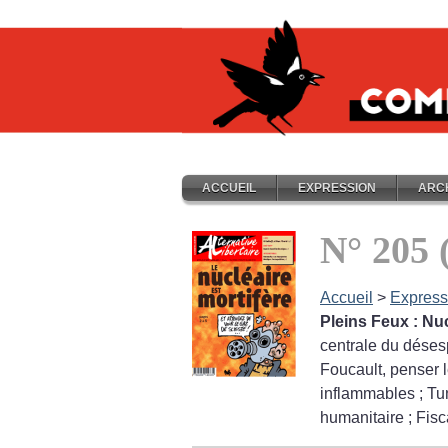
ACCUEIL
EXPRESSION
ARC
N° 205 
Accueil
>
Express
Pleins Feux : Nuc
centrale du déses
Foucault, penser 
inflammables
; Tu
humanitaire
; Fisc