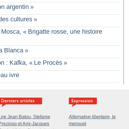
on argentin
»
des cultures
»
t Mosca, «
Brigatte rosse, une histoire
a Blanca
»
n : Kafka, «
Le Procès
»
au ivre
Lire Jean Batou, Stefanie
Alternative libertaire,
le
Prezioso et Ami-Jacques
mensuel