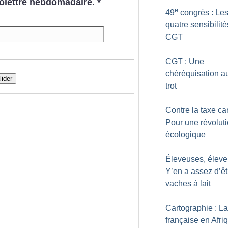
nfolettre hebdomadaire.
*
e
49
congrès : Le
quatre sensibilité
CGT
CGT : Une
chérèquisation au
lider
trot
Contre la taxe ca
Pour une révolut
écologique
Éleveuses, éleve
Y’en a assez d’êt
vaches à lait
Cartographie : La
française en Afri