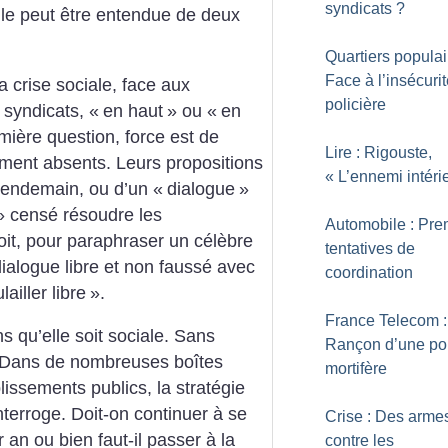
syndicats
?
Elle peut être entendue de deux
Quartiers populai
Face à l’insécuri
a crise sociale, face aux
policière
s syndicats, «
en haut
» ou «
en
remière question, force est de
Lire : Rigouste,
ement absents. Leurs propositions
«
L’ennemi intéri
 lendemain, ou d’un «
dialogue
»
» censé résoudre les
Automobile : Pre
oit, pour paraphraser un célèbre
tentatives de
ialogue libre et non faussé avec
coordination
ailler libre
».
France Telecom :
 qu’elle soit sociale. Sans
Rançon d’une pol
. Dans de nombreuses boîtes
mortifère
issements publics, la stratégie
terroge. Doit-on continuer à se
Crise : Des arme
 an ou bien faut-il passer à la
contre les