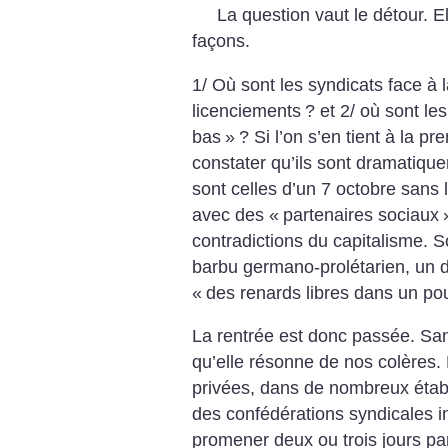
La question vaut le détour. 
façons.
1/ Où sont les syndicats face à l
licenciements
? et 2/ où sont le
bas
»
? Si l’on s’en tient à la p
constater qu’ils sont dramatiqu
sont celles d’un 7 octobre sans
avec des «
partenaires sociaux
contradictions du capitalisme. S
barbu germano-prolétarien, un d
«
des renards libres dans un poul
La rentrée est donc passée. Sans
qu’elle résonne de nos colères
privées, dans de nombreux établ
des confédérations syndicales in
promener deux ou trois jours par