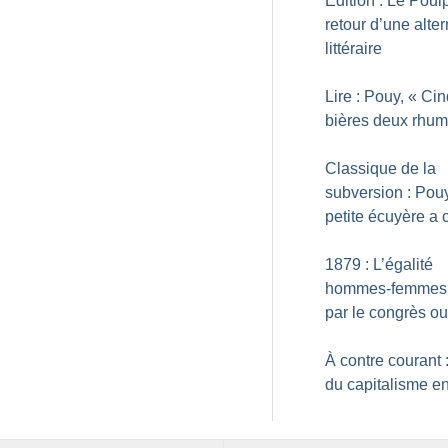
Édition : Le Poul
retour d’une alter
littéraire
Lire : Pouy, «
Cin
bières deux rhu
Classique de la
subversion : Pouy
petite écuyère a 
1879 : L’égalité
hommes-femmes 
par le congrès ou
À contre courant :
du capitalisme en