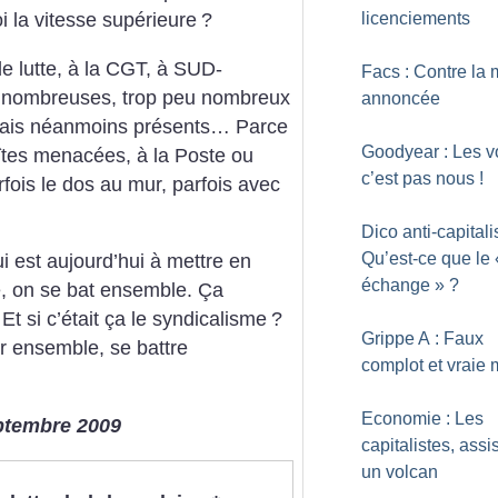
licenciements
oi la vitesse supérieure
?
 de lutte, à la CGT, à SUD-
Facs : Contre la 
eu nombreuses, trop peu nombreux
annoncée
mais néanmoins présents… Parce
Goodyear : Les v
îtes menacées, à la Poste ou
c’est pas nous
!
rfois le dos au mur, parfois avec
Dico anti-capitalis
Qu’est-ce que le 
ui est aujourd’hui à mettre en
échange
»
?
e, on se bat ensemble. Ça
 Et si c’était ça le syndicalisme
?
Grippe A : Faux
tter ensemble, se battre
complot et vraie 
Economie : Les
septembre 2009
capitalistes, assi
un volcan