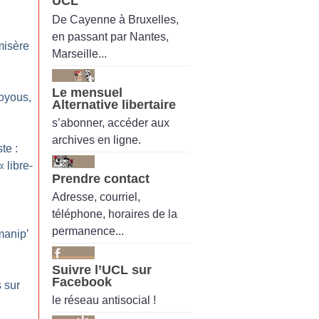
UCL
De Cayenne à Bruxelles,
en passant par Nantes,
misère
Marseille...
Le mensuel
oyous,
Alternative libertaire
s’abonner, accéder aux
archives en ligne.
te :
«
libre-
Prendre contact
Adresse, courriel,
téléphone, horaires de la
permanence...
manip’
Suivre l’UCL sur
Facebook
s sur
le réseau antisocial !