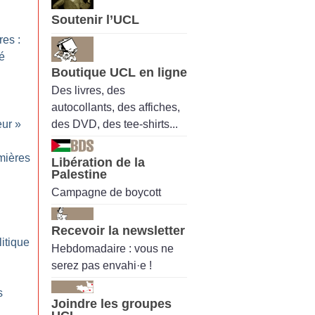
Soutenir l’UCL
res :
té
Boutique UCL en ligne
Des livres, des
autocollants, des affiches,
des DVD, des tee-shirts...
eur
»
mières
Libération de la
Palestine
Campagne de boycott
Recevoir la newsletter
itique
Hebdomadaire : vous ne
serez pas envahi·e !
s
Joindre les groupes