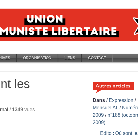
HIVES
ORGANISATION
LIENS
CONTACT
nt les
Dans
/
Expression
/
Mensuel AL
/
Numér
rnal
/
1349
vues
2009
/
n°188 (octobr
2009)
Edito : Où sont le