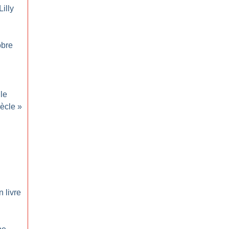
illy
obre
 le
ècle
»
n livre