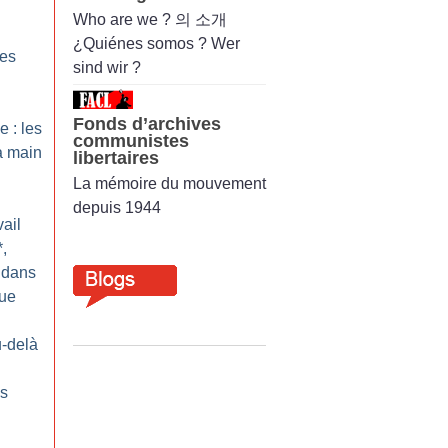
Who are we ? 의 소개
¿Quiénes somos ? Wer
es
sind wir ?
Fonds d’archives
e : les
communistes
a main
libertaires
La mémoire du mouvement
depuis 1944
ail
*,
 dans
que
u-delà
es