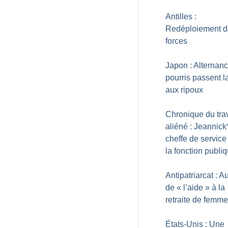
Antilles :
Redéploiement d
forces
Japon : Alternanc
pourris passent l
aux ripoux
Chronique du trav
aliéné : Jeannick
cheffe de service
la fonction publi
Antipatriarcat : A
de «
l’aide
» à la
retraite de femm
États-Unis : Une