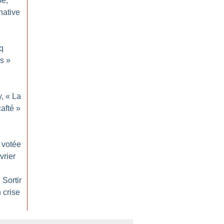
pe,
native
q
ms
»
, «
La
cafté
»
votée
vrier
 Sortir
 crise