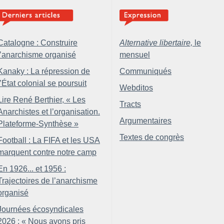
Catalogne : Construire
Alternative libertaire,
le
l’anarchisme organisé
mensuel
Kanaky : La répression de
Communiqués
l’État colonial se poursuit
Webditos
Lire René Berthier, «
Les
Tracts
Anarchistes et l’organisation.
Argumentaires
Plateforme-Synthèse
»
Textes de congrès
Football : La FIFA et les USA
marquent contre notre camp
En 1926... et 1956 :
Trajectoires de l’anarchisme
organisé
Journées écosyndicales
2026 : «
Nous avons pris