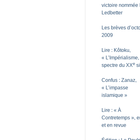
victoire nommée L
Ledbetter
Les brèves d’oct
2009
Lire : Kôtoku,
«
L’Impérialisme,
e
spectre du XX
si
Confus : Zanaz,
«
L’impasse
islamique
»
Lire : «
À
Contretemps
», e
et en revue