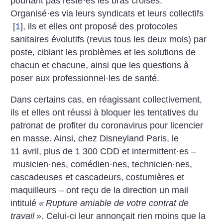
pourtant pas resté
·
es les bras croisés.
Organisé
·
es via leurs syndicats et leurs collectifs
[
1
]
, ils et elles ont proposé des protocoles
sanitaires évolutifs (revus tous les deux mois) par
poste, ciblant les problèmes et les solutions de
chacun et chacune, ainsi que les questions à
poser aux professionnel
·
les de santé.
Dans certains cas, en réagissant collectivement,
ils et elles ont réussi à bloquer les tentatives du
patronat de profiter du corona­virus pour licencier
en masse.
Ainsi, chez Disneyland Paris, le
11 avril, plus de 1 300 CDD et intermittent
·
es –
musicien
·
nes, comédien
·
nes, technicien
·
nes,
cascadeuses et cascadeurs, costumières et
maquilleurs – ont reçu de la direction un mail
intitulé
«
Rupture amiable de votre contrat de
travail
»
. Celui-ci leur annonçait rien moins que la