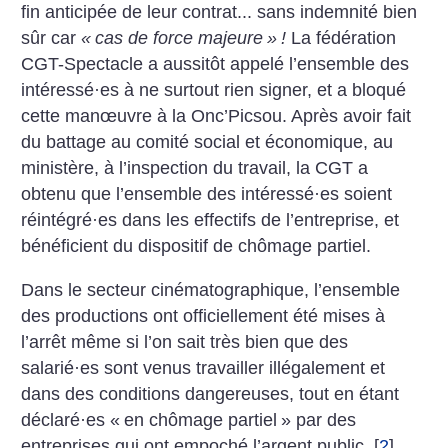
fin anticipée de leur contrat... sans indemnité bien
sûr car
«
cas de force majeure
»
!
La fédération
CGT-Spectacle a aussitôt appelé l’ensemble des
intéressé
·
es à ne surtout rien signer, et a bloqué
cette manœuvre à la Onc’Picsou. Après avoir fait
du battage au comité social et économique, au
ministère, à l’inspection du travail, la CGT a
obtenu que l’ensemble des intéressé
·
es soient
réintégré
·
es dans les effectifs de l’entreprise, et
bénéficient du dispositif de chômage partiel.
Dans le secteur cinématographique, l’ensemble
des productions ont officiellement été mises à
l’arrêt même si l’on sait très bien que des
salarié
·
es sont venus travailler illégalement et
dans des conditions dangereuses, tout en étant
déclaré
·
es «
en chômage partiel
» par des
entreprises qui ont empoché l’argent public
[
2
]
.