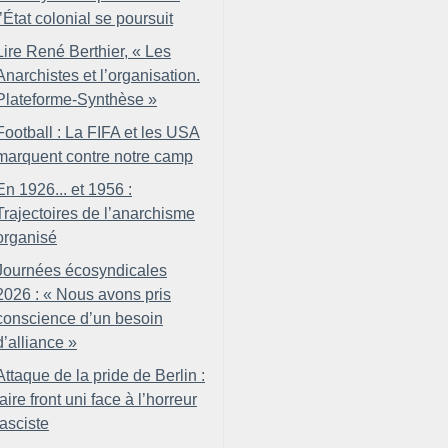
l’État colonial se poursuit
Lire René Berthier, «
Les
Anarchistes et l’organisation.
Plateforme-Synthèse
»
Football : La FIFA et les USA
marquent contre notre camp
En 1926... et 1956 :
Trajectoires de l’anarchisme
organisé
Journées écosyndicales
2026 : «
Nous avons pris
conscience d’un besoin
d’alliance
»
Attaque de la pride de Berlin :
faire front uni face à l’horreur
fasciste