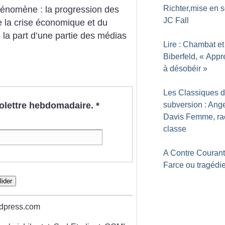
Richter,mise en 
nomène : la progression des
JC Fall
 la crise économique et du
e la part d’une partie des médias
Lire : Chambat et
Biberfeld, «
Appr
à désobéir
»
Les Classiques d
subversion : Ang
nfolettre hebdomadaire.
*
Davis Femme, ra
classe
A Contre Courant
Farce ou tragédi
lider
rdpress.com