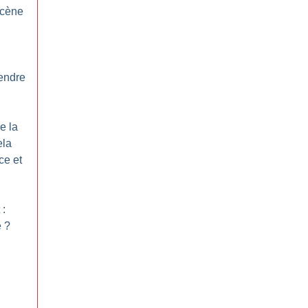
scène
endre
e la
ela
ce et
 :
e
?