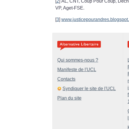
[
2
]
AL, CNT, Coup Pour Coup, Décho
VP, Aget-FSE.
[
3
]
www.justicepourandres.blogspot
Qui sommes-nous ?
Manifeste de l'UCL
Contacts
Syndiquer le site de l'UCL
Plan du site