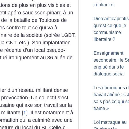
confiance
tions de plus en plus visibles et
etit apéro saucisson-pinard à un
Dico anticapitalis
de la bataille de Toulouse de
qu’est-ce que le
s contre tout ce qui va à
communisme
nnaire de la société (soirée LGBT,
libertaire
?
la CNT, etc.). Son implantation
re récente d’un local pseudo-
Enseignement
tué ironiquement au 36 allée de
secondaire : le 
englué dans le
dialogue social
Les chroniques 
ier d’un réseau militant dense
travail aliéné : «
provocation. Un collectif s’est
sais pas ce qui s
usaine qui axe son travail sur la
trame
»
 militante
[
1
]
. Il est notamment à
formation qui a culminé avec une
Loi matraque au
ture du local du BI. Celle-ci,