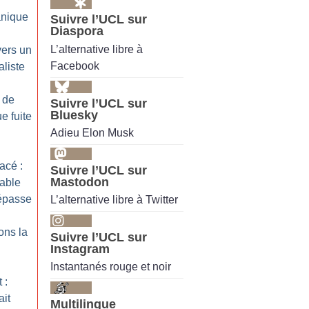
nique
Suivre l’UCL sur
Diaspora
L’alternative libre à
vers un
Facebook
liste
 de
Suivre l’UCL sur
Bluesky
ue fuite
Adieu Elon Musk
acé :
Suivre l’UCL sur
Mastodon
able
répasse
L’alternative libre à Twitter
ons la
Suivre l’UCL sur
Instagram
Instantanés rouge et noir
 :
ait
Multilingue