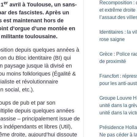
Recomposition : d
er
 1
avril à Toulouse, un sans-
et extrême droite
par des fascistes. Après un
l’assaut des ville
s est maintenant hors de
point d’orgue d’une montée en
Identitaires : la vi
 militante toulousaine.
rose saigne
osition depuis quelques années à
Grèce : Police ra
on du Bloc identitaire (BI) qui
de proximité
n paysage jusque là divisé en
u moins folkloriques (Égalité &
Francfort : répres
aliste et révolutionnaire
pour les anti-aust
social, etc.).
Groupe Louvre Hô
oups de pub et par son
unité dans la grè
ultiplie depuis quelques années
unité dans la vict
n assise – principalement issue de
 indépendants et libres (Util),
Présidence Holla
ême droite, aujourd’hui dissoute
Ne pas céder à l