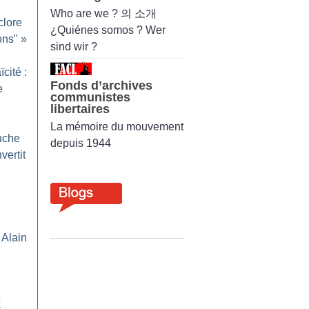
Who are we ? 의 소개
clore
¿Quiénes somos ? Wer
ons"
»
sind wir ?
ïcité :
Fonds d’archives
e
communistes
libertaires
La mémoire du mouvement
auche
depuis 1944
vertit
 Alain
k