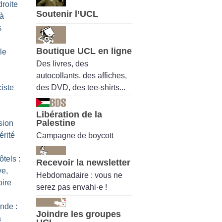
roite
Soutenir l’UCL
 à
s
Boutique UCL en ligne
lle
Des livres, des
autocollants, des affiches,
des DVD, des tee-shirts...
ciste
Libération de la
Palestine
sion
érité
Campagne de boycott
tels :
Recevoir la newsletter
ve,
Hebdomadaire : vous ne
oire
serez pas envahi·e !
nde :
Joindre les groupes
a