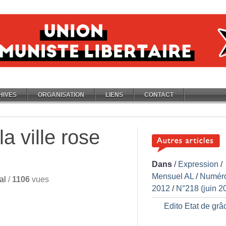
HIVES
ORGANISATION
LIENS
CONTACT
 la ville rose
Dans
/
Expression
/
Mensuel AL
/
Numér
al
/
1106
vues
2012
/
N°218 (juin 2
Edito Etat de grâ