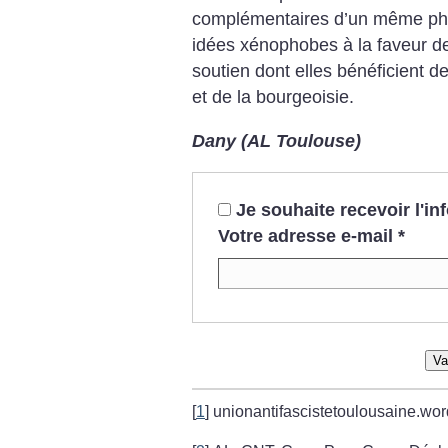
complémentaires d’un même phé
idées xénophobes à la faveur de
soutien dont elles bénéficient d
et de la bourgeoisie.
Dany (AL Toulouse)
Je souhaite recevoir l'i
Votre adresse e-mail
*
Va
[
1
]
unionantifascistetoulousaine.wo