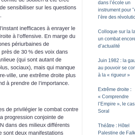
dans l’école un
 de sensibiliser sur les questions
instrument pour "
.
l’ère des révoluti
’instant inefficaces à enrayer le
Colloque sur la la
oite à l’offensive. En marge du
un combat encor
ones périurbaines de
d’actualité
e près de 30
% des voix dans
anlieue (qui sont autant de
Juin 1982 : la g
 plus, sociaux), mais qui manque
au pouvoir se con
à la «
rigueur
»
re-ville, une extrême droite plus
end à prendre de l’importance.
Extrême droite :
«
Comprendre
l’Empire
», le cas
tes de privilégier le combat contre
Soral
 la progression conjointe de
FN dans des milieux différents
Théâtre : Hôtel
e sont deux manifestations
Palestine de Fal