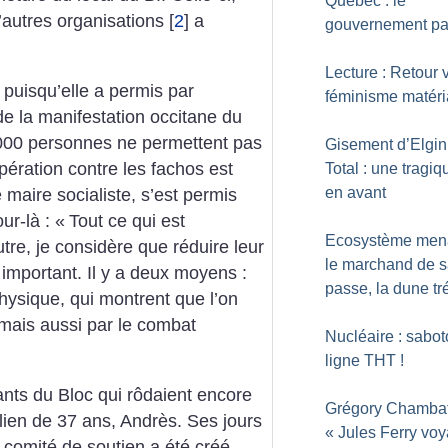
Québec : le
autres organisations
[
2
]
a
gouvernement pa
Lecture : Retour 
 puisqu’elle a permis par
féminisme matéria
e la manifestation occitane du
 000 personnes ne permettent pas
Gisement d’Elgin
spération contre les fachos est
Total : une tragiq
en avant
maire socialiste, s’est permis
ur-là : «
Tout ce qui est
Ecosystème men
utre, je considère que réduire leur
le marchand de s
 important. Il y a deux moyens :
passe, la dune t
 physique, qui montrent que l’on
 mais aussi par le combat
Nucléaire : sabot
ligne THT
!
itants du Bloc qui rôdaient encore
Grégory Chambat
lien de 37 ans, Andrès. Ses jours
«
Jules Ferry voy
 comité de soutien a été créé