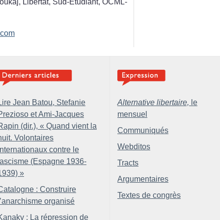
ukaj, Libertat, Sud-Etudiant, OCML-
.com
Lire Jean Batou, Stefanie
Alternative libertaire,
le
Prezioso et Ami-Jacques
mensuel
Rapin (dir.), «
Quand vient la
Communiqués
nuit. Volontaires
Webditos
internationaux contre le
fascisme (Espagne 1936-
Tracts
1939)
»
Argumentaires
Catalogne : Construire
Textes de congrès
l’anarchisme organisé
Kanaky : La répression de