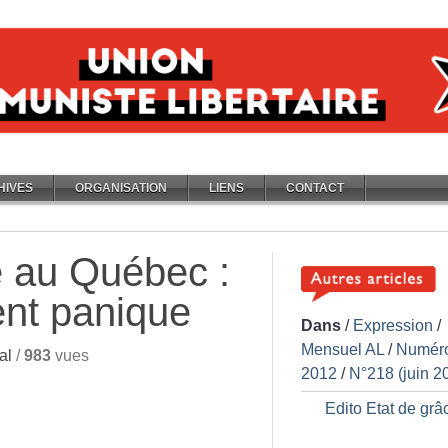
HIVES
ORGANISATION
LIENS
CONTACT
e au Québec :
nt panique
Dans
/
Expression
/
Mensuel AL
/
Numér
al
/
983
vues
2012
/
N°218 (juin 2
Edito Etat de grâ