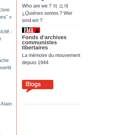
Who are we ? 의 소개
clore
¿Quiénes somos ? Wer
ons"
»
sind wir ?
ïcité :
Fonds d’archives
e
communistes
libertaires
La mémoire du mouvement
auche
depuis 1944
vertit
 Alain
k