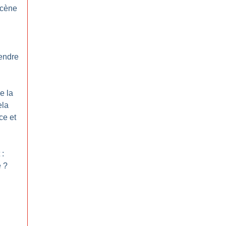
scène
endre
e la
ela
ce et
 :
e
?