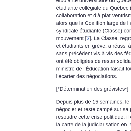
étudiante universitaire du Québ
étudiante collégiale du Québec 
collaboration et d’à-plat-ventri
alors que la Coalition large de l
syndicale étudiante (Classe) con
mouvement
[
2
]
. La Classe, regr
et étudiants en grève, a réussi 
sans précédent vis-à-vis des fédé
ont été obligées de rester solid
ministre de l’Éducation faisait t
l’écarter des négociations.
[*Détermination des grévistes*]
Depuis plus de 15 semaines, le
négocier et reste campé sur sa p
résoudre cette crise politique, i
la carte de la judiciarisation en 