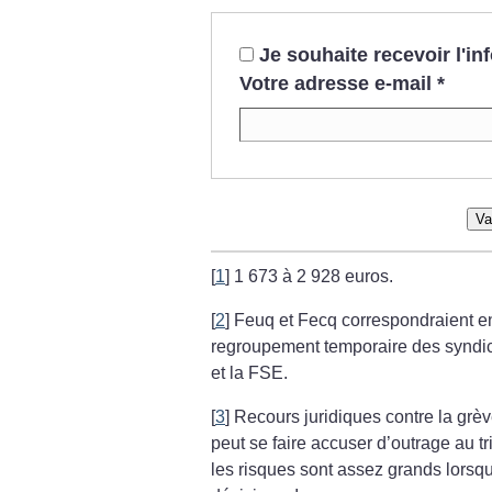
Je souhaite recevoir l'i
Votre adresse e-mail
*
Va
[
1
]
1 673 à 2 928 euros.
[
2
]
Feuq et Fecq correspondraient en
regroupement temporaire des syndic
et la FSE.
[
3
]
Recours juridiques contre la grè
peut se faire accuser d’outrage au t
les risques sont assez grands lorsqu