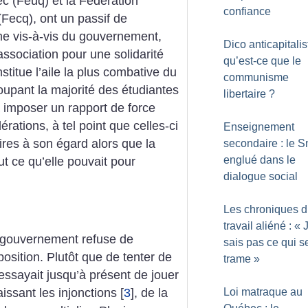
ec (Feuq) et la Fédération
confiance
(Fecq), ont un passif de
sme vis-à-vis du gouvernement,
Dico anticapitalis
’association pour une solidarité
qu’est-ce que le
stitue l’aile la plus combative du
communisme
oupant la majorité des étudiantes
libertaire
?
à imposer un rapport de force
rations, à tel point que celles-ci
Enseignement
aires à son égard alors que la
secondaire : le 
englué dans le
out ce qu’elle pouvait pour
dialogue social
Les chroniques 
travail aliéné : «
 gouvernement refuse de
sais pas ce qui s
osition. Plutôt que de tenter de
trame
»
l essayait jusqu’à présent de jouer
laissant les injonctions
[
3
]
, de la
Loi matraque au