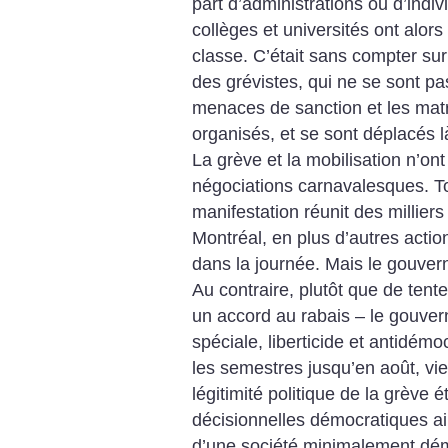
part d’administrations ou d’indivi
collèges et universités ont alors
classe. C’était sans compter sur 
des grévistes, qui ne se sont pas
menaces de sanction et les matr
organisés, et se sont déplacés l
La grève et la mobilisation n’ont
négociations carnavalesques. Tou
manifestation réunit des millier
Montréal, en plus d’autres actio
dans la journée. Mais le gouve
Au contraire, plutôt que de ten
un accord au rabais – le gouver
spéciale, liberticide et antidémo
les semestres jusqu’en août, vie
légitimité politique de la grève 
décisionnelles démocratiques ai
d’une société minimalement dém