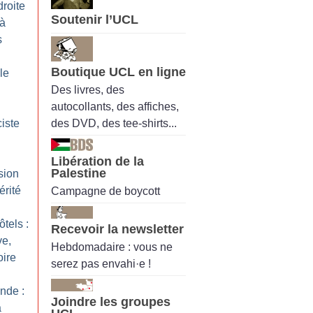
roite
Soutenir l’UCL
 à
s
Boutique UCL en ligne
lle
Des livres, des
autocollants, des affiches,
des DVD, des tee-shirts...
ciste
Libération de la
Palestine
sion
érité
Campagne de boycott
tels :
Recevoir la newsletter
ve,
Hebdomadaire : vous ne
oire
serez pas envahi·e !
nde :
Joindre les groupes
a