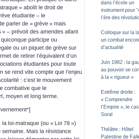
dans l’école un
atraque
» abolit le droit de
instrument pour "
grève étudiante – le
l’ère des révoluti
de parler de «
grève
» mais
s
» – prévoit des amendes allant
Colloque sur la la
 quiconque participe ou
un combat encor
égale ou un piquet de grève sur
d’actualité
met de retirer l’équivalent d’un
Juin 1982 : la g
ociations étudiantes pour toute
au pouvoir se con
n se rend vite compte que l’enjeu
à la «
rigueur
»
colarité : c’est le mouvement
le combative que le
Extrême droite :
t, moyen et long terme.
«
Comprendre
l’Empire
», le cas
uvernement*]
Soral
 la loi-matraque (ou «
Loi 78
»)
Théâtre : Hôtel
e semaine. Mais la résistance
Palestine de Fal