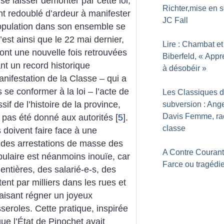
se laisser démonter par cette loi,
Richter,mise en 
ont redoublé d’ardeur à manifester
JC Fall
 population dans son ensemble se
c’est ainsi que le 22 mai dernier,
Lire : Chambat et
nt une nouvelle fois retrouvées
Biberfeld, «
Appr
nt un record historique
à désobéir
»
anifestation de la Classe – qui a
se conformer à la loi – l’acte de
Les Classiques d
if de l’histoire de la province,
subversion : Ang
Davis Femme, ra
) pas été donné aux autorités
[
5
]
.
classe
es doivent faire face à une
 des arrestations de masse des
A Contre Courant
pulaire est néanmoins inouïe, car
Farce ou tragédi
entières, des salarié-e-s, des
tent par milliers dans les rues et
aisant régner un joyeux
seroles. Cette pratique, inspirée
que l’État de Pinochet avait