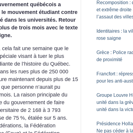
Recomposition : d
gouvernement québécois a
et extrême droite
r le mouvement étudiant contre
l’assaut des ville
té dans les universités. Retour
plus de trois mois avec le texte
Identitaires : la vi
igne.
rose saigne
 cela fait une semaine que le
Grèce : Police ra
ciale visant à tuer le plus
de proximité
ante de l’histoire du Québec.
dans les rues plus de 250 000
Francfort : répres
ure maintenant depuis plus de 15
pour les anti-aust
 que personne n’aurait pu
mois. La raison principale du
Groupe Louvre Hô
que du gouvernement de faire
unité dans la grè
unité dans la vict
versitaire de 2 168 à 3 793
se de 75
%, étalée sur 5 ans.
Présidence Holla
érations, la Fédération
Ne pas céder à l