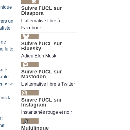
nique
Suivre l’UCL sur
Diaspora
L’alternative libre à
vers un
Facebook
liste
 de
Suivre l’UCL sur
Bluesky
ue fuite
Adieu Elon Musk
acé :
Suivre l’UCL sur
Mastodon
able
répasse
L’alternative libre à Twitter
ons la
Suivre l’UCL sur
Instagram
Instantanés rouge et noir
 :
ait
Multilingue