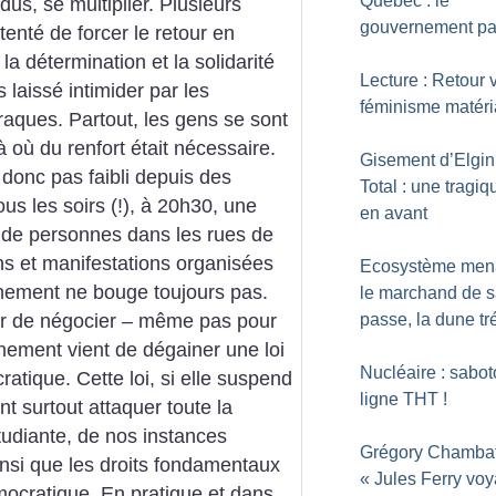
Québec : le
dus, se multiplier. Plusieurs
gouvernement pa
 tenté de forcer le retour en
la détermination et la solidarité
Lecture : Retour 
 laissé intimider par les
féminisme matéria
aques. Partout, les gens se sont
à où du renfort était nécessaire.
Gisement d’Elgin
 donc pas faibli depuis des
Total : une tragiq
s les soirs (!), à 20h30, une
en avant
s de personnes dans les rues de
ns et manifestations organisées
Ecosystème men
rnement ne bouge toujours pas.
le marchand de s
ter de négocier – même pas pour
passe, la dune t
nement vient de dégainer une loi
Nucléaire : sabot
cratique. Cette loi, si elle suspend
ligne THT
!
nt surtout attaquer toute la
étudiante, de nos instances
Grégory Chambat
nsi que les droits fondamentaux
«
Jules Ferry voy
ocratique. En pratique et dans