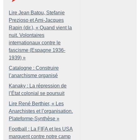
Lire Jean Batou, Stefanie
Prezioso et Ami-Jacques
Rapin (dir.), «
Quand vient la
nuit. Volontaires
internationaux contre le
fascisme (Espagne 1936-
1939)
»
Catalogne : Construire
l’anarchisme organisé
Kanaky : La répression de
l’État colonial se poursuit
Lire René Berthier, «
Les
Anarchistes et l’organisation.
Plateforme-Synthèse
»
Football : La FIFA et les USA
marquent contre notre camp