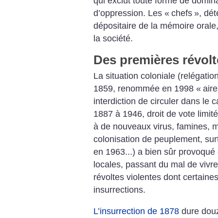
qui exclut toute forme de dominat
d’oppression. Les «
chefs
», dét
dépositaire de la mémoire orale
la société.
Des premières révolte
La situation coloniale (relégati
1859, renommée en 1998 «
air
interdiction de circuler dans le 
1887 à 1946, droit de vote limi
à de nouveaux virus, famines, m
colonisation de peuplement, surt
en 1963...) a bien sûr provoqué
locales, passant du mal de vivre
révoltes violentes dont certaines
insurrections.
L’insurrection de 1878
dure douz