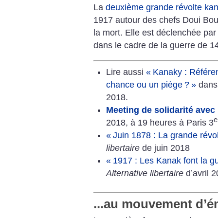
La
deuxième grande révolte ka
1917 autour des chefs Doui Boua
la mort. Elle est déclenchée par
dans le cadre de la guerre de 1
Lire aussi
«
Kanaky : Référe
chance ou un piège
?
»
dan
2018.
Meeting de solidarité avec
e
2018, à 19 heures à Paris 3
«
Juin 1878 : La grande révo
libertaire
de juin 2018
«
1917 : Les Kanak font la gu
Alternative libertaire
d’avril 
...au mouvement d’