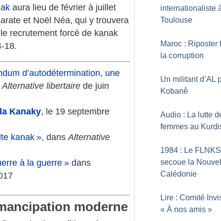
nak
aura lieu de février à juillet
internationaliste 
rate et Noël Néa, qui y trouvera
Toulouse
 le recrutement forcé de kanak
Maroc : Riposter 
4-18.
la corruption
ndum d’autodétermination, une
Un militant d’AL 
s
Alternative libertaire
de juin
Kobanê
 la Kanaky
, le 19 septembre
Audio : La lutte d
femmes au Kurdi
lte kanak
»
, dans
Alternative
1984 : Le FLNKS
erre à la guerre
»
dans
secoue la Nouvel
Calédonie
2017
Lire : Comité Invi
émancipation moderne
«
À nos amis
»