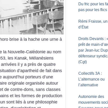
Du fric pour les f
pas pour les flics
Rémi Fraisse, un
d’État
Droits Devants : 
oro brise à la hache une urne à
prêt de main-d’œ
par Jean-luc Dup
de la Nouvelle-Calédonie au nom
défenseur syndic
853, les Kanak, Mélanésiens
(Cgt)
 arrivées il y a près de quatre
situation d’apartheid de fait dans
Collectifs 3A :
re aujourd’hui porteurs d’une
L’alternance ou
aire originale organisée autour
l’alternative
 et de contre-dons, sans classes
mains et les formes de production
Autonomie des
un sont liés à une philosophie
mouvements soci