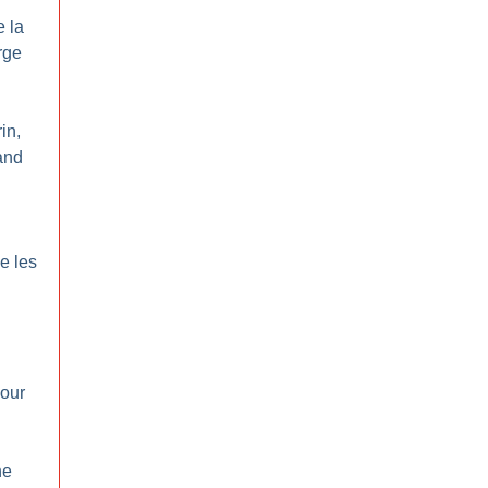
e la
rge
in,
and
e les
pour
ne