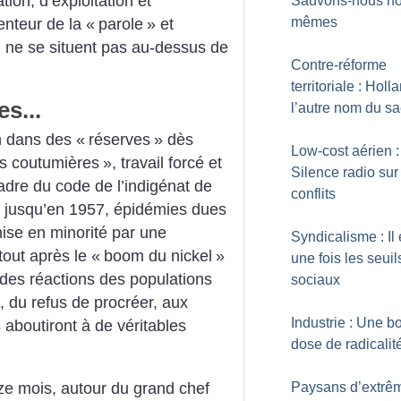
ion, d’exploitation et
Sauvons-nous no
mêmes
enteur de la «
parole
» et
, ne se situent pas au-dessus de
Contre-réforme
territoriale : Holl
s...
l’autre nom du s
on dans des «
réserves
» dès
Low-cost aérien :
es coutumières
», travail forcé et
Silence radio sur
cadre du code de l’indigénat de
conflits
té jusqu’en 1957, épidémies dues
ise en minorité par une
Syndicalisme : Il 
out après le «
boom du nickel
»
une fois les seuil
 des réactions des populations
sociaux
, du refus de procréer, aux
Industrie : Une 
 aboutiront à de véritables
dose de radicalit
Paysans d’extrê
e mois, autour du grand chef