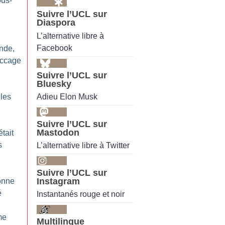
us-
Suivre l’UCL sur
Diaspora
L’alternative libre à
Facebook
ande,
accage
Suivre l’UCL sur
Bluesky
Adieu Elon Musk
 les
Suivre l’UCL sur
Mastodon
était
s
L’alternative libre à Twitter
Suivre l’UCL sur
Instagram
bonne
é
Instantanés rouge et noir
me
Multilingue