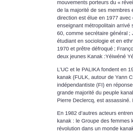
mouvements porteurs du «
réve
de la majorité de ses membres 
direction est élue en 1977 avec 
enseignant métropolitain arrivé 
60, comme secrétaire général
;
étudiant en sociologie et en eth
1970 et prêtre défroqué
; Franç
deux jeunes Kanak :Yéiwéné Yé
L’UC et le PALIKA fondent en 197
kanak (FULK, autour de Yann C
indépendantiste (FI) en réponse 
grande majorité du peuple kana
Pierre Declercq, est assassiné. 
En 1982 d’autres acteurs entre
kanak : le Groupe des femmes k
révolution dans un monde kanak r