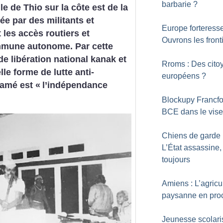
barbarie
?
le de Thio sur la côte est de la
e par des militants et
Europe forteresse
 les accès routiers et
Ouvrons les front
mmune autonome. Par cette
de libération national kanak et
Rroms : Des cito
le forme de lutte anti-
européens
?
lamé est «
l’indépendance
Blockupy Francfor
BCE dans le vise
Chiens de garde 
L’État assassine,
toujours
Amiens : L’agricu
paysanne en pro
Jeunesse scolari