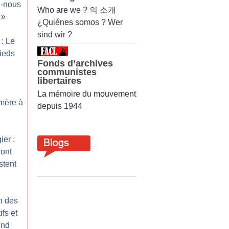
-nous
Who are we ? 의 소개
»
¿Quiénes somos ? Wer
sind wir ?
: Le
ieds
Fonds d’archives
communistes
libertaires
La mémoire du mouvement
 mère à
depuis 1944
er :
’ont
stent
n des
ifs et
end