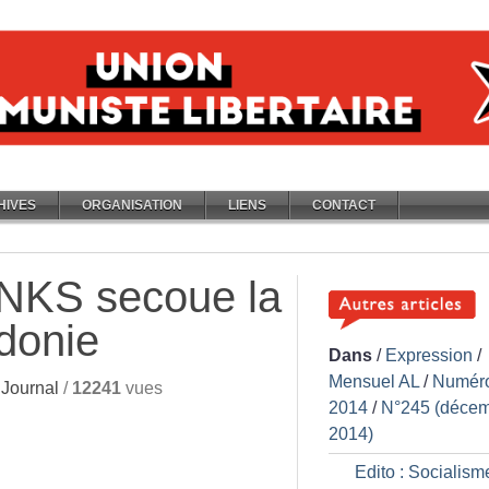
HIVES
ORGANISATION
LIENS
CONTACT
LNKS secoue la
donie
Dans
/
Expression
/
Mensuel AL
/
Numér
Journal
/
12241
vues
2014
/
N°245 (déce
2014)
Edito : Socialism