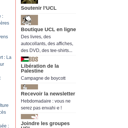
Soutenir l’UCL
 :
ières
Boutique UCL en ligne
Des livres, des
yens
autocollants, des affiches,
des DVD, des tee-shirts...
t : La
ur
Libération de la
Palestine
:
Campagne de boycott
Recevoir la newsletter
Hebdomadaire : vous ne
lture
serez pas envahi·e !
cès
Joindre les groupes
sée :