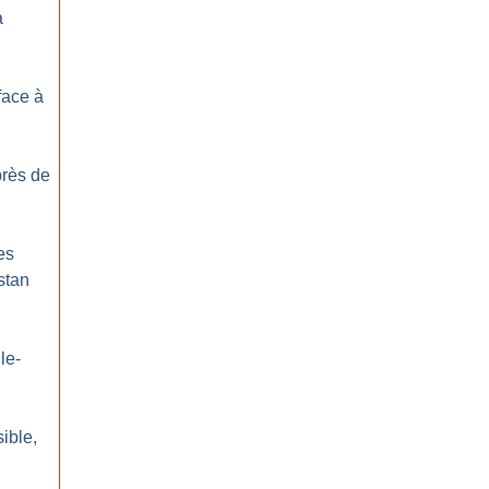
à
face à
près de
es
stan
le-
sible,