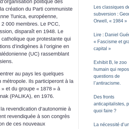
 d’organisation politique des
Les classiques d
 la création du Parti communiste
subversion : Geo
anne Tunica, européenne,
Orwell, «
1984
»
e 2 000 membres. Le PCC,
ession, disparaît en 1948. Le
Lire : Daniel Guér
t catholique que protestante qui
«
Fascisme et gr
tions d’indigènes à l’origine en
capital
»
 calédonienne (UC) rassemblant
siens.
Exhibit B, le zoo
humain qui repos
entrer au pays les quelques
questions de
 métropole. Ils participeront à la
l’antiracisme.
s
» et du groupe «
1878
» à
 kanak (PALIKA), en 1976.
Des fronts
anticapitalistes, 
la revendication d’autonomie à
quoi faire
?
ment revendiquée à son congrès
sion de ces nouveaux
La nécessité d’u