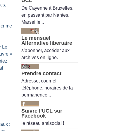
UCL
acs,
De Cayenne à Bruxelles,
en passant par Nantes,
Marseille...
 crime
Le mensuel
Alternative libertaire
«
Le
s’abonner, accéder aux
uvre
»
archives en ligne.
riez,
al
Prendre contact
Adresse, courriel,
téléphone, horaires de la
permanence...
Suivre l’UCL sur
Facebook
le réseau antisocial !
aux :