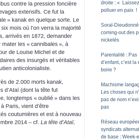
droite : «
Laissez
ibus contre la pression foncière
polluer en paix
!
vages extensifs. Ce fut la
ale
» kanak en quelque sorte. Le
Soral-Dieudonné 
 six mois où l’on verra la majorité
coming-out des p
, arrivés en 1872, demander
nickelés
 mater les «
cannibales
», à
our de Louise Michel et de
Parentalité : Pas
daires des insurgés et véritables
d’enfant, c’est la
tien anticolonialiste.
boire
?
près de 2.000 morts kanak,
Machisme langagi
 d’Ataï (dont la tête fut
Les choses qui n
ne, longtemps «
oublié
» dans les
pas de nom n’exi
 Paris, vient d’être
pas
rités coutumières et est à nouveau
embre 2014 – cf.
La tête d’Ataï,
Réseau europée
syndicats alternat
de base : Week-