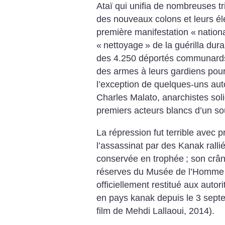
Ataï qui unifia de nombreuses tr
des nouveaux colons et leurs éle
première manifestation «
nation
«
nettoyage
» de la guérilla dura
des 4.250 déportés communards
des armes à leurs gardiens pour
l’exception de quelques-uns aut
Charles Malato, anarchistes soli
premiers acteurs blancs d’un sou
La répression fut terrible avec 
l’assassinat par des Kanak ralliés
conservée en trophée
; son crâ
réserves du Musée de l’Homme à
officiellement restitué aux auto
en pays kanak depuis le 3 sept
film de Mehdi Lallaoui, 2014).