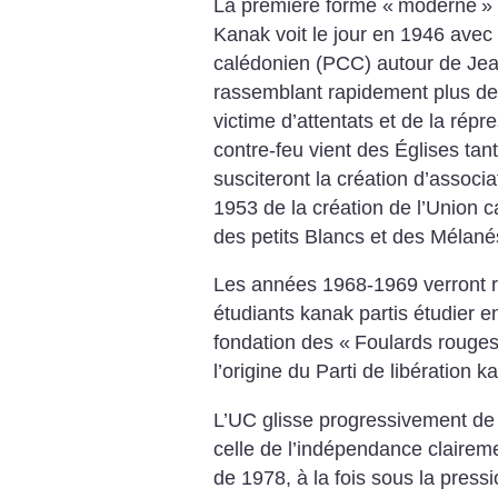
La première forme «
moderne
»
Kanak voit le jour en 1946 avec
calédonien (PCC) autour de Je
rassemblant rapidement plus d
victime d’attentats et de la répr
contre-feu vient des Églises tan
susciteront la création d’associa
1953 de la création de l’Union
des petits Blancs et des Mélané
Les années 1968-1969 verront r
étudiants kanak partis étudier en
fondation des «
Foulards rouge
l’origine du Parti de libération
L’UC glisse progressivement de 
celle de l’indépendance claire
de 1978, à la fois sous la pres