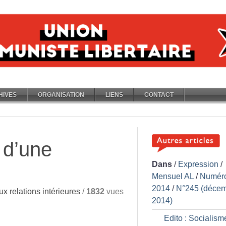
HIVES
ORGANISATION
LIENS
CONTACT
 d’une
Dans
/
Expression
/
Mensuel AL
/
Numér
2014
/
N°245 (déce
ux relations intérieures
/
1832
vues
2014)
Edito : Socialism