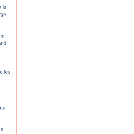
e la
rge
in,
and
e les
pour
ne