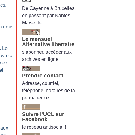
UCL
acs,
De Cayenne à Bruxelles,
en passant par Nantes,
Marseille...
 crime
Le mensuel
Alternative libertaire
«
Le
s’abonner, accéder aux
uvre
»
archives en ligne.
riez,
al
Prendre contact
Adresse, courriel,
téléphone, horaires de la
permanence...
Suivre l’UCL sur
Facebook
le réseau antisocial !
aux :