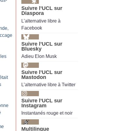
us-
Suivre l’UCL sur
Diaspora
L’alternative libre à
Facebook
ande,
accage
Suivre l’UCL sur
Bluesky
Adieu Elon Musk
 les
Suivre l’UCL sur
Mastodon
était
s
L’alternative libre à Twitter
Suivre l’UCL sur
Instagram
bonne
é
Instantanés rouge et noir
me
Multilingue