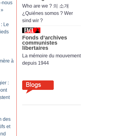
-nous
Who are we ? 의 소개
»
¿Quiénes somos ? Wer
sind wir ?
: Le
ieds
Fonds d’archives
communistes
libertaires
La mémoire du mouvement
 mère à
depuis 1944
er :
’ont
stent
n des
ifs et
end