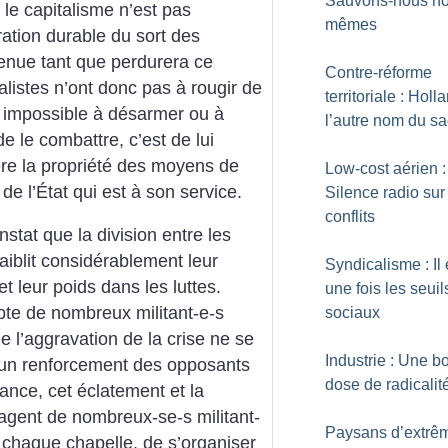
Sauvons-nous no
le capitalisme n’est pas
mêmes
ation durable du sort des
tenue tant que perdurera ce
Contre-réforme
alistes n’ont donc pas à rougir de
territoriale : Holl
 impossible à désarmer ou à
l’autre nom du s
 le combattre, c’est de lui
ère la propriété des moyens de
Low-cost aérien :
de l’État qui est à son service.
Silence radio sur
conflits
stat que la division entre les
faiblit considérablement leur
Syndicalisme : Il 
t leur poids dans les luttes.
une fois les seuil
pte de nombreux militant-e-s
sociaux
e l’aggravation de la crise ne se
Industrie : Une 
 un renforcement des opposants
dose de radicalit
nce, cet éclatement et la
agent de nombreux-se-s militant-
Paysans d’extrê
 chaque chapelle, de s’organiser