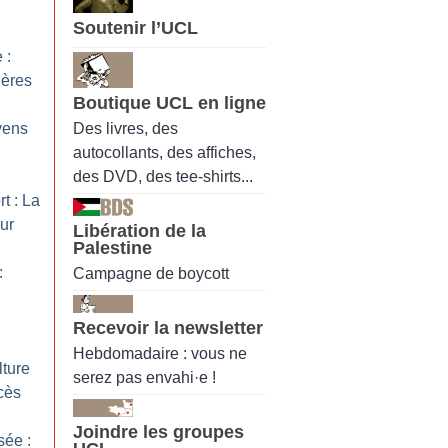
Soutenir l’UCL
 :
ières
Boutique UCL en ligne
Des livres, des
yens
autocollants, des affiches,
des DVD, des tee-shirts...
t : La
ur
Libération de la
Palestine
:
Campagne de boycott
Recevoir la newsletter
Hebdomadaire : vous ne
lture
serez pas envahi·e !
cès
Joindre les groupes
sée :