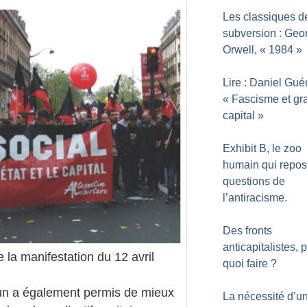
Les classiques d
subversion : Geo
Orwell, «
1984
»
Lire : Daniel Guér
«
Fascisme et gr
capital
»
Exhibit B, le zoo
humain qui repos
questions de
l’antiracisme.
Des fronts
anticapitalistes, 
e la manifestation du 12 avril
quoi faire
?
un a également permis de mieux
La nécessité d’u