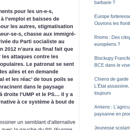
barbarie
?
ents pour les un-e-s,
Europe forteresse
à l’emploi et baisses de
Ouvrons les front
pour les autres, stigmatisation
eur-se-s, chasse aux immigré-
Rroms : Des cito
rivée du Parti socialiste au
européens
?
n 2012 n’aura au final fait que
 les attaques contre les
Blockupy Francfor
opulaires. Le patronat se sent
BCE dans le vise
des ailes et en demande
l et les réac’ de tous poils se
Chiens de garde 
L’État assassine,
nracinent dans le paysage
toujours
 à droite l’UMP et le PS… Il y a
rnative à ce système à bout de
Amiens : L’agricu
paysanne en pro
ssiner un semblant d’alternative
Jeunesse scolari
es avec la gauche du PS (Europe-