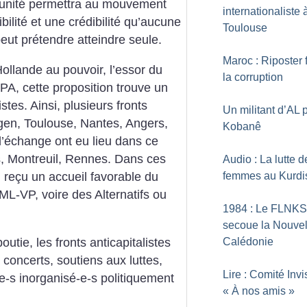
le unité permettra au mouvement
internationaliste 
ibilité et une crédibilité qu’aucune
Toulouse
eut prétendre atteindre seule.
Maroc : Riposter 
ollande au pouvoir, l’essor du
la corruption
PA, cette proposition trouve un
stes. Ainsi, plusieurs fronts
Un militant d’AL 
Agen, Toulouse, Nantes, Angers,
Kobanê
d’échange ont eu lieu dans ce
, Montreuil, Rennes. Dans ces
Audio : La lutte d
l reçu un accueil favorable du
femmes au Kurdi
L-VP, voire des Alternatifs ou
1984 : Le FLNKS
secoue la Nouvel
utie, les fronts anticapitalistes
Calédonie
, concerts, soutiens aux luttes,
Lire : Comité Invi
e-s inorganisé-e-s politiquement
«
À nos amis
»