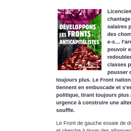
Licenciem
chantage 
salaires 
des chom
e-s… l’ar
pouvoir e
redoubler
classes p
pousser 
toujours plus. Le Front nationa
tiennent en embuscade et s’e
politique, tirant toujours plus
urgence à construire une alte
souffle.
Le Front de gauche essaie de de
et cherche à tisser des allianc