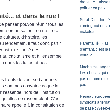
droite : «
Laissez
polluer en paix
!
ité... et dans la rue
!
Soral-Dieudonné 
 de penser pouvoir réunir tous les
coming-out des p
ême organisation : on ne tirera
nickelés
e cultures, d’histoire, les
u lendemain. Il faut donc partir
Parentalité : Pas
d’enfant, c’est la
nstruire l’unité des
boire
?
on au capitalisme et à l’ensemble
on dans les luttes et nos
Machisme langagi
Les choses qui n
pas de nom n’exi
 fronts doivent se bâtir hors
pas
nous sommes convaincus que la
 l’essentiel hors de l’institution
Réseau europée
s qu’elles ne rassemblent. C’est
syndicats alternat
rtaire appelle à la constitution de
de base : Week-