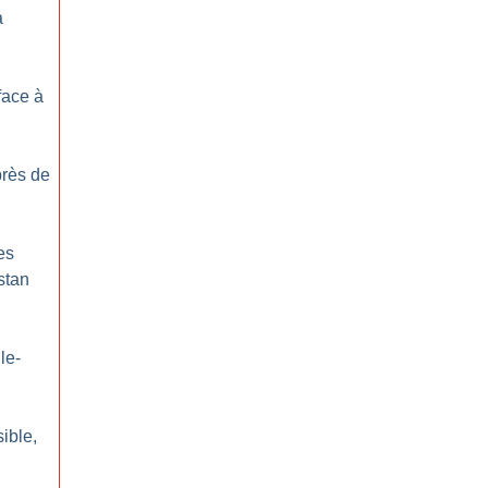
à
face à
près de
es
stan
le-
sible,