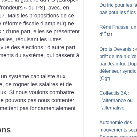
Du fric pour les f
frondeurs
» du PS), avec, en
pas pour les flics
17. Mais les propositions de ce
 réforme fiscale d’ampleur) ne
Rémi Fraisse, un
 : d’une part, elles se présentent
d’État
lles, réduisant les luttes
 vue des élections
; d’autre part,
Droits Devants : 
ements du système, qui passent à
prêt de main-d’œ
par Jean-luc Dup
défenseur syndic
un système capitaliste aux
(Cgt)
e, de rogner les salaires et de
iaux. Si nous voulons combattre
Collectifs 3A :
ne pouvons pas nous contenter
L’alternance ou
l’alternative
remettent pas fondamentalement
Autonomie des
ons
mouvements soci