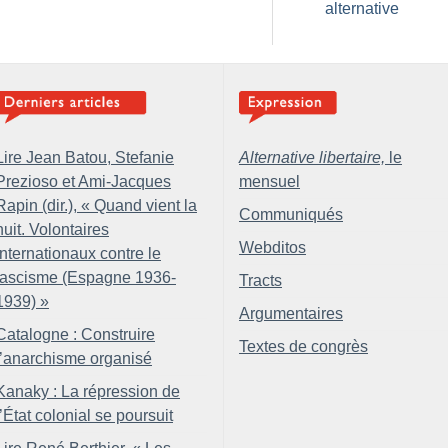
alternative
Lire Jean Batou, Stefanie
Alternative libertaire,
le
Prezioso et Ami-Jacques
mensuel
Rapin (dir.), «
Quand vient la
Communiqués
nuit. Volontaires
Webditos
internationaux contre le
fascisme (Espagne 1936-
Tracts
1939)
»
Argumentaires
Catalogne : Construire
Textes de congrès
l’anarchisme organisé
Kanaky : La répression de
l’État colonial se poursuit