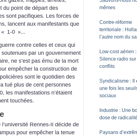
Sauvons-nous no
t du point de départ des
mêmes
es sont pacifiques. Les forces de
Contre-réforme
ions, lancent aux manifestants que
territoriale : Holl
 «
1-0
»...
l’autre nom du s
 guerre contre celles et ceux qui
Low-cost aérien :
, soutenues par un gouvernement
Silence radio sur
aire, ne s’est pas ému de la mort
conflits
 pour empêcher la construction de
 policières sont le quotidien des
Syndicalisme : Il 
e a tué plus de cent personnes
une fois les seuil
, les manifestations n’étaient
sociaux
ment touchées.
Industrie : Une 
ge
dose de radicalit
 l’université Rennes-II décide de
 campus pour empêcher la tenue
Paysans d’extrê