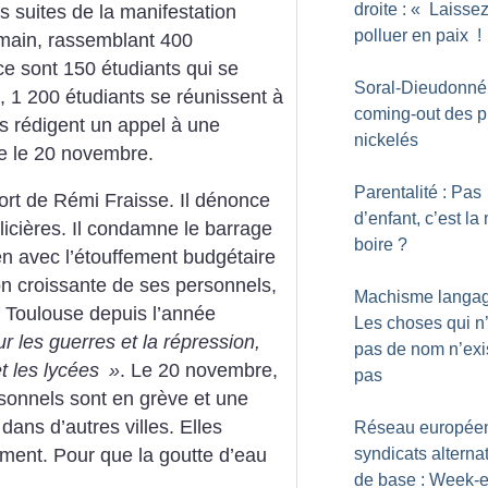
droite : «
Laissez
s suites de la manifestation
polluer en paix
!
demain, rassemblant 400
ce sont 150 étudiants qui se
Soral-Dieudonné 
 1 200 étudiants se réunissent à
coming-out des p
Ils rédigent un appel à une
nickelés
le le 20 novembre.
Parentalité : Pas
ort de Rémi Fraisse. Il dénonce
d’enfant, c’est la
olicières. Il condamne le barrage
boire
?
lien avec l’étouffement budgétaire
ion croissante de ses personnels,
Machisme langagi
 à Toulouse depuis l’année
Les choses qui n
ur les guerres et la répression,
pas de nom n’exi
et les lycées
»
. Le 20 novembre,
pas
rsonnels sont en grève et une
dans d’autres villes. Elles
Réseau europée
syndicats alternat
ment. Pour que la goutte d’eau
de base : Week-