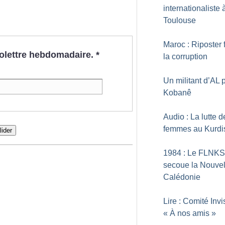
internationaliste 
Toulouse
Maroc : Riposter 
nfolettre hebdomadaire.
*
la corruption
Un militant d’AL 
Kobanê
Audio : La lutte d
femmes au Kurdi
lider
1984 : Le FLNKS
secoue la Nouvel
Calédonie
Lire : Comité Invi
«
À nos amis
»