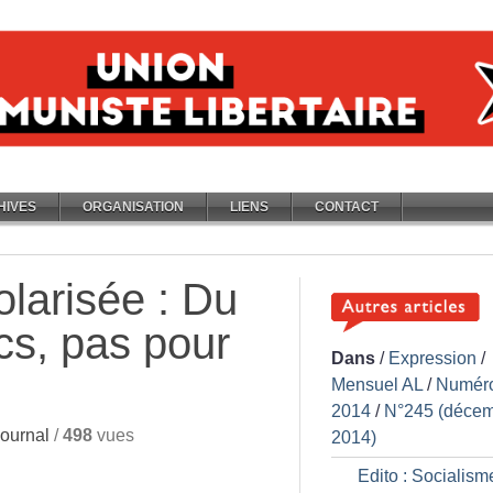
HIVES
ORGANISATION
LIENS
CONTACT
larisée : Du
acs, pas pour
Dans
/
Expression
/
Mensuel AL
/
Numér
2014
/
N°245 (déce
ournal
/
498
vues
2014)
Edito : Socialism