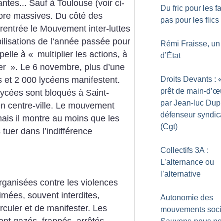
tes... Sauf à Toulouse (voir ci-
Du fric pour les f
core massives. Du côté des
pas pour les flics
 rentrée le Mouvement inter-luttes
ilisations de l’année passée pour
Rémi Fraisse, un
pelle à «
multiplier les actions, à
d’État
ter
». Le 6 novembre, plus d’une
Droits Devants : 
s et 2 000 lycéens manifestent.
prêt de main-d’œ
lycées sont bloqués à Saint-
par Jean-luc Dup
en centre-ville. Le mouvement
défenseur syndic
ais il montre au moins que les
(Cgt)
 tuer dans l’indifférence
Collectifs 3A :
L’alternance ou
l’alternative
rganisées contre les violences
rimées, souvent interdites,
Autonomie des
rculer et de manifester. Les
mouvements soci
nt gazés, frappés, arrêtés,