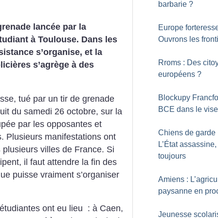
barbarie
?
grenade lancée par la
Europe forteresse
tudiant à Toulouse. Dans les
Ouvrons les front
ésistance s’organise, et la
Rroms : Des cito
licières s’agrège à des
européens
?
Blockupy Francfor
se, tué par un tir de grenade
BCE dans le vise
uit du samedi 26 octobre, sur la
upée par les opposantes et
Chiens de garde 
 Plusieurs manifestations ont
L’État assassine,
plusieurs villes de France. Si
toujours
pent, il faut attendre la fin des
ue puisse vraiment s’organiser
Amiens : L’agricu
paysanne en pro
tudiantes ont eu lieu : à Caen,
Jeunesse scolari