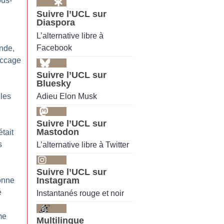
us-
Suivre l’UCL sur
Diaspora
L’alternative libre à
Facebook
ande,
accage
Suivre l’UCL sur
Bluesky
Adieu Elon Musk
 les
Suivre l’UCL sur
Mastodon
était
s
L’alternative libre à Twitter
Suivre l’UCL sur
Instagram
bonne
é
Instantanés rouge et noir
me
Multilingue