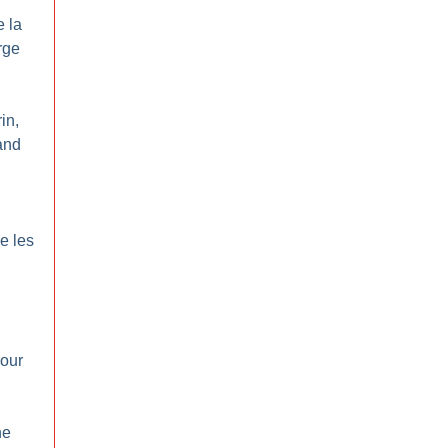
e la
rge
in,
and
e les
pour
ne