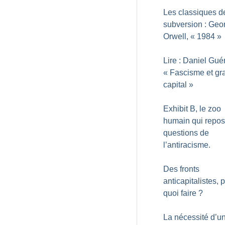
Les classiques d
subversion : Geo
Orwell, «
1984
»
Lire : Daniel Guér
«
Fascisme et gr
capital
»
Exhibit B, le zoo
humain qui repos
questions de
l’antiracisme.
Des fronts
anticapitalistes, 
quoi faire
?
La nécessité d’u