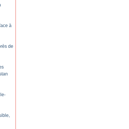
à
face à
près de
es
stan
le-
sible,