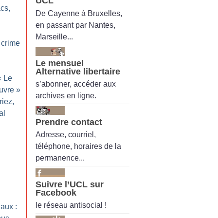
UCL
acs,
De Cayenne à Bruxelles,
en passant par Nantes,
Marseille...
 crime
Le mensuel
Alternative libertaire
«
Le
s’abonner, accéder aux
uvre
»
archives en ligne.
riez,
al
Prendre contact
Adresse, courriel,
téléphone, horaires de la
permanence...
Suivre l’UCL sur
Facebook
le réseau antisocial !
aux :