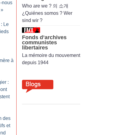
-nous
Who are we ? 의 소개
»
¿Quiénes somos ? Wer
sind wir ?
: Le
ieds
Fonds d’archives
communistes
libertaires
La mémoire du mouvement
 mère à
depuis 1944
er :
’ont
stent
n des
ifs et
end