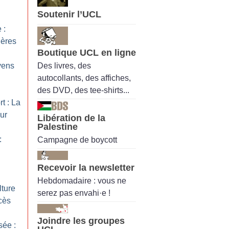
Soutenir l’UCL
 :
ières
Boutique UCL en ligne
Des livres, des
yens
autocollants, des affiches,
des DVD, des tee-shirts...
t : La
ur
Libération de la
Palestine
:
Campagne de boycott
Recevoir la newsletter
Hebdomadaire : vous ne
lture
serez pas envahi·e !
cès
Joindre les groupes
sée :