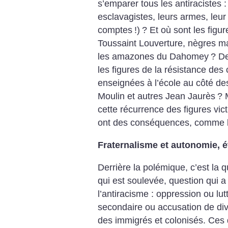
s’emparer tous les antiracistes :
esclavagistes, leurs armes, leur 
comptes
!)
? Et où sont les figur
Toussaint Louverture, nègres m
les amazones du Dahomey
?
De
les figures de la résistance des
enseignées à l’école au côté de
Moulin et autres Jean Jaurès
? 
cette récurrence des figures vic
ont des conséquences, comme la 
Fraternalisme et autonomie, é
Derrière la polémique, c’est la q
qui est soulevée, question qui a 
l’antiracisme : oppression ou lu
secondaire ou accusation de divi
des immigrés et colonisés. Ces d