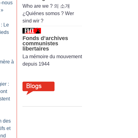
-nous
Who are we ? 의 소개
»
¿Quiénes somos ? Wer
sind wir ?
: Le
ieds
Fonds d’archives
communistes
libertaires
La mémoire du mouvement
 mère à
depuis 1944
er :
’ont
stent
n des
ifs et
end