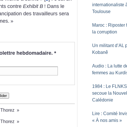
internationaliste 
ants contre
Exhibit B
! Dans le
Toulouse
ncipation des travailleurs sera
mes.
»
Maroc : Riposter 
la corruption
Un militant d’AL 
Kobanê
nfolettre hebdomadaire.
*
Audio : La lutte d
femmes au Kurdi
1984 : Le FLNKS
secoue la Nouvel
lider
Calédonie
 Thorez
»
Lire : Comité Invi
«
À nos amis
»
 Thorez
»