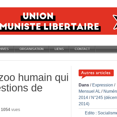
HIVES
ORGANISATION
LIENS
CONTACT
 zoo humain qui
stions de
Dans
/
Expression
/
Mensuel AL
/
Numér
2014
/
N°245 (déce
2014)
/
1054
vues
Edito : Socialism