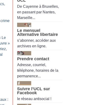
UCL
acs,
De Cayenne à Bruxelles,
en passant par Nantes,
Marseille...
 crime
Le mensuel
Alternative libertaire
«
Le
s’abonner, accéder aux
uvre
»
archives en ligne.
riez,
al
Prendre contact
Adresse, courriel,
téléphone, horaires de la
permanence...
Suivre l’UCL sur
Facebook
le réseau antisocial !
aux :