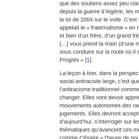
que des soutiens assez peu clai
depuis la guerre d’Algérie, les m
la loi de 2004 sur le voile. C’es
appelait le «
fraternalisme
» en m
et bien d’un frère, d’un grand fr
[…] vous prend la main (d’une 
vous conduire sur la route où il 
Progrès
»
[
1
]
.
La leçon à tirer, dans la perspec
social antiraciste large, c’est q
l’antiracisme traditionnel comm
changer. Elles vont devoir appre
mouvements autonomes des raci
jugements. Elles devront accepte
d’aujourd’hui, s’interroger sur le
thématiques qu’avancent ces m
comme Césaire «
l’heure de n