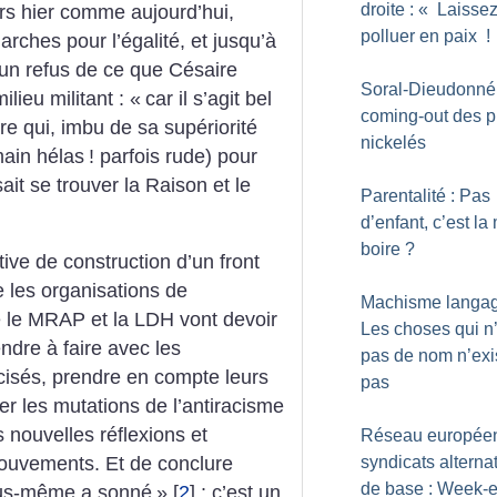
droite : «
Laissez
rs hier comme aujourd’hui,
polluer en paix
!
arches pour l’égalité, et jusqu’à
t un refus de ce que Césaire
Soral-Dieudonné 
ilieu militant : «
car il s’agit bel
coming-out des p
ère qui, imbu de sa supériorité
nickelés
main hélas
! parfois rude) pour
sait se trouver la Raison et le
Parentalité : Pas
d’enfant, c’est la
boire
?
tive de construction d’un front
ue les organisations de
Machisme langagi
e le MRAP et la LDH vont devoir
Les choses qui n
ndre à faire avec les
pas de nom n’exi
sés, prendre en compte leurs
pas
r les mutations de l’antiracisme
s nouvelles réflexions et
Réseau europée
syndicats alternat
ouvements. Et de conclure
de base : Week-
ous-même a sonné
»
[
2
]
: c’est un