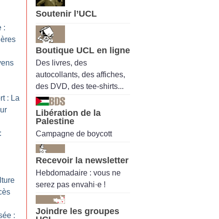
Soutenir l’UCL
 :
ières
Boutique UCL en ligne
Des livres, des
yens
autocollants, des affiches,
des DVD, des tee-shirts...
t : La
ur
Libération de la
Palestine
:
Campagne de boycott
Recevoir la newsletter
Hebdomadaire : vous ne
lture
serez pas envahi·e !
cès
Joindre les groupes
sée :