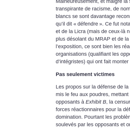
Malheureusement, et malgré la 
transpirante de racisme, de nomb
blancs se sont davantage recon
qu’il dit «
défendre
». Ce fut no
et de la Licra (mais de ceux-là 
plus désolant du MRAP et de la 
l’exposition, ce sont bien les ré
organisations (qualifiant les opp
d’intégristes) qui ont fait monter 
Pas seulement victimes
Les propos sur la défense de la 
mis le feu aux poudres, mettan
opposants à
Exhibit B
, la censu
forces réactionnaires pour la d
domination. Pourtant les problè
soulevés par les opposants et o