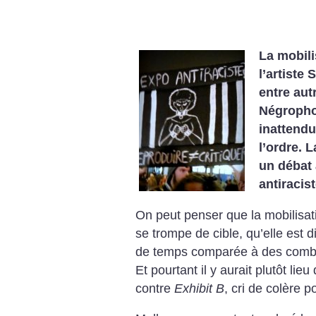
La mobili
l’artiste
entre aut
Négropho
inattendu
l’ordre. 
un débat 
antiracist
On peut penser que la mobilisati
se trompe de cible, qu’elle est d
de temps comparée à des combat
Et pourtant il y aurait plutôt lieu
contre
Exhibit B
, cri de colère po