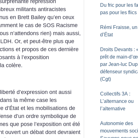
surprenante répression
Du fric pour les f
reux militants antiracistes
pas pour les flics
nus en Brett Bailey qu’en ceux
tamment le cas de SOS Racisme
Rémi Fraisse, un
nous n’attendons rien) mais aussi,
d’État
LDH. Or, et peut-être plus que
actions et propos de ces dernière
Droits Devants : 
prêt de main-d’œ
osants à l’exposition
par Jean-luc Dup
la colère.
défenseur syndic
(Cgt)
liberté d’expression ont aussi
Collectifs 3A :
t dans la même case les
L’alternance ou
re d’État et les mobilisations de
l’alternative
éfense d’un ordre symbolique de
Autonomie des
mes que pose l’exposition ont été
mouvements soci
nt ouvert un débat dont devraient