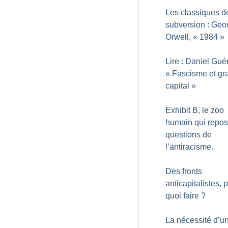
Les classiques d
subversion : Geo
Orwell, «
1984
»
Lire : Daniel Guér
«
Fascisme et gr
capital
»
Exhibit B, le zoo
humain qui repos
questions de
l’antiracisme.
Des fronts
anticapitalistes, 
quoi faire
?
La nécessité d’u