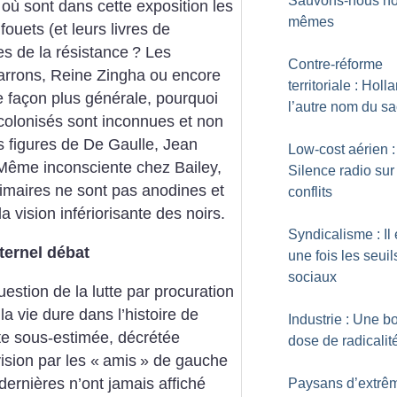
Sauvons-nous no
 où sont dans cette exposition les
mêmes
fouets (et leurs livres de
es de la résistance
? Les
Contre-réforme
arrons, Reine Zingha ou encore
territoriale : Holl
 façon plus générale, pourquoi
l’autre nom du s
 colonisés sont inconnues et non
s figures de De Gaulle, Jean
Low-cost aérien :
Même inconsciente chez Bailey,
Silence radio sur
timaires ne sont pas anodines et
conflits
vision infériorisante des noirs.
Syndicalisme : Il 
ternel débat
une fois les seuil
sociaux
uestion de la lutte par procuration
la vie dure dans l’histoire de
Industrie : Une 
tte sous-estimée, décrétée
dose de radicalit
sion par les «
amis
» de gauche
ernières n’ont jamais affiché
Paysans d’extrê