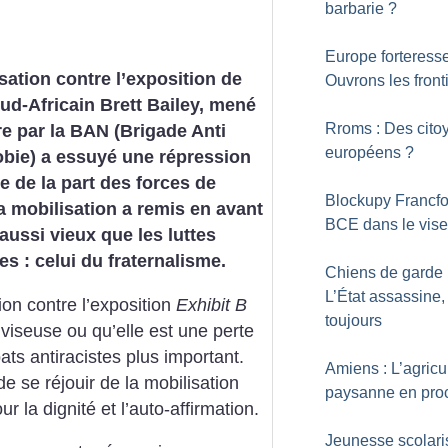
barbarie
?
Europe forteresse
sation contre l’exposition de
Ouvrons les front
 Sud-Africain Brett Bailey, mené
Rroms : Des cito
re par la BAN (Brigade Anti
européens
?
bie) a essuyé une répression
e de la part des forces de
Blockupy Francfor
La mobilisation a remis en avant
BCE dans le vise
aussi vieux que les luttes
es : celui du fraternalisme.
Chiens de garde 
L’État assassine,
on contre l’exposition
Exhibit B
toujours
iviseuse ou qu’elle est une perte
s antiracistes plus important.
Amiens : L’agricu
 de se réjouir de la mobilisation
paysanne en pro
ur la dignité et l’auto-affirmation.
Jeunesse scolari