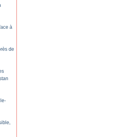
à
face à
près de
es
stan
le-
sible,