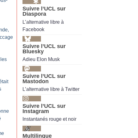
us-
Suivre l’UCL sur
Diaspora
L’alternative libre à
Facebook
ande,
accage
Suivre l’UCL sur
Bluesky
Adieu Elon Musk
 les
Suivre l’UCL sur
Mastodon
était
s
L’alternative libre à Twitter
Suivre l’UCL sur
Instagram
bonne
é
Instantanés rouge et noir
me
Multilingue