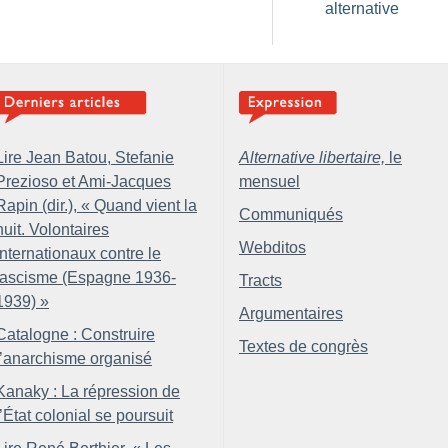
alternative
Lire Jean Batou, Stefanie
Alternative libertaire,
le
Prezioso et Ami-Jacques
mensuel
Rapin (dir.), «
Quand vient la
Communiqués
nuit. Volontaires
Webditos
internationaux contre le
fascisme (Espagne 1936-
Tracts
1939)
»
Argumentaires
Catalogne : Construire
Textes de congrès
l’anarchisme organisé
Kanaky : La répression de
l’État colonial se poursuit