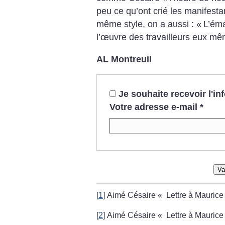
peu ce qu’ont crié les manifest
même style, on a aussi : «
L’éma
l’œuvre des travailleurs eux mê
AL Montreuil
Je souhaite recevoir l'i
Votre adresse e-mail
*
Va
[
1
]
Aimé Césaire «
Lettre à Maurice
[
2
]
Aimé Césaire «
Lettre à Maurice