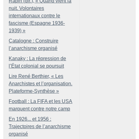
Rapin (dir.), «
Quand vient la
nuit. Volontaires
internationaux contre le
fascisme (Espagne 1936-
1939)
»
Catalogne : Construire
l’anarchisme organisé
Kanaky : La répression de
l’État colonial se poursuit
Lire René Berthier, «
Les
Anarchistes et l’organisation.
Plateforme-Synthèse
»
Football : La FIFA et les USA
marquent contre notre camp
En 1926... et 1956 :
Trajectoires de l’anarchisme
organisé