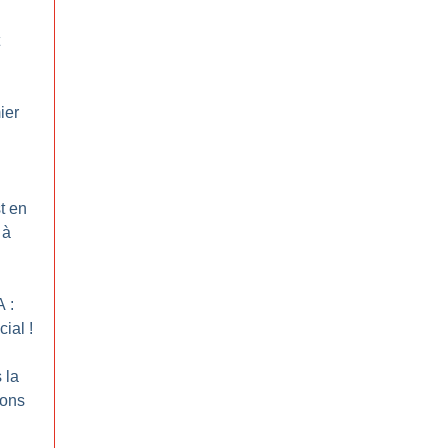
ier
t en
 à
 :
cial
!
 la
sons