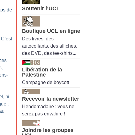
Soutenir l’UCL
mps de
Boutique UCL en ligne
Des livres, des
 C’est
autocollants, des affiches,
des DVD, des tee-shirts...
nces
s,
Libération de la
Palestine
ons-
Campagne de boycott
l, ni
Recevoir la newsletter
que :
Hebdomadaire : vous ne
 au
serez pas envahi·e !
Joindre les groupes