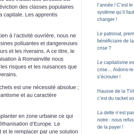
l’année
! C’est le
viction des classes populaires
système qu’il faut
a capitale.
Les apprentis
changer
!
Le patronat, prem
en à l’activité ouvrière, nous ne
bénéficiaire de la
sines polluantes et dangereuses
crise
?
urs et les riverains. A ce titre, le
isation à Romainville nous
Le capitalisme es
 les risques et les nuisances que
crise… Aidons-le
verains.
s’écrouler
!
échets est une nécessité absolue
;
Hausse de la TVA
antisme et au caractère
c’est du racket so
La dette n’est pas
implanter en zone urbaine ce qui
notre : nous refu
méthanisation d’Europe. Le
de la payer
!
et le remplacer par une solution