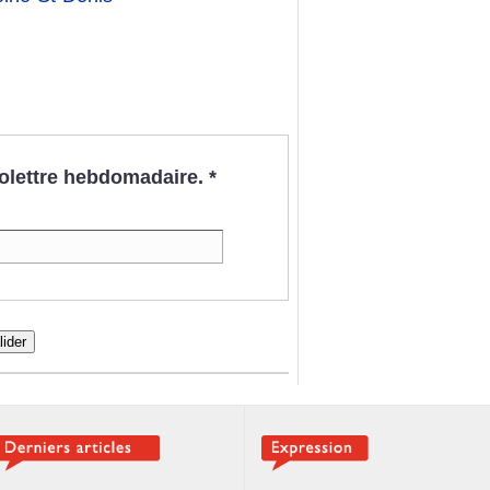
nfolettre hebdomadaire.
*
lider