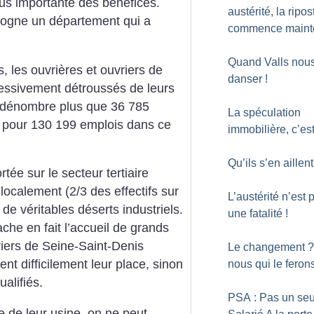
lus importante des bénéfices.
austérité, la ripos
gogne un département qui a
commence maint
Quand Valls nous 
, les ouvrières et ouvriers de
danser
!
ressivement détroussés de leurs
ne dénombre plus que 36 785
La spéculation
ie pour 130 199 emplois dans ce
immobilière, c’est
Qu’ils s’en aillen
tée sur le secteur tertiaire
localement (2/3 des effectifs sur
L’austérité n’est 
de véritables déserts industriels.
une fatalité
!
cache en fait l’accueil de grands
riers de Seine-Saint-Denis
Le changement
?
nt difficilement leur place, sinon
nous qui le feron
alifiés.
PSA : Pas un seu
 de leur usine, on ne peut