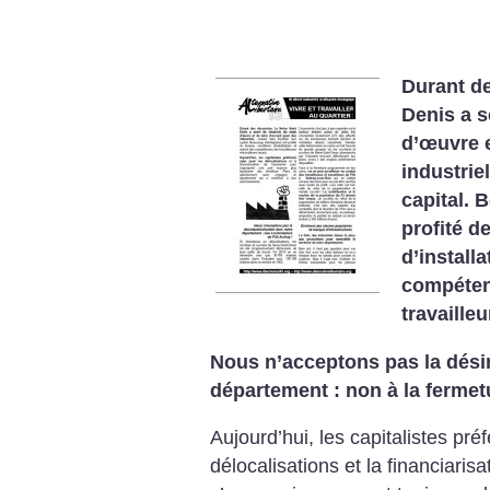
Durant de
Denis a s
d’œuvre e
industriel
capital. 
profité d
d’install
compétenc
travaille
Nous n’acceptons pas la désin
département :
non à la ferme
Aujourd’hui, les capitalistes pré
délocalisations et la financiaris