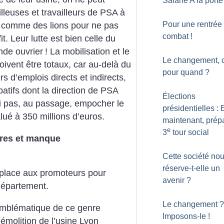
Salarié A la porte
lleuses et travailleurs de PSA à
Pour une rentrée
t comme des lions pour ne pas
combat
!
it. Leur lutte est bien celle du
nde ouvrier
! La mobilisation et le
Le changement, c
oivent être totaux, car au-delà du
pour quand
?
rs d’emplois directs et indirects,
batifs dont la direction de PSA
Élections
oi pas, au passage, empocher le
présidentielles : 
lué à 350 millions d’euros.
maintenant, prépa
e
3
tour social
ires et manque
Cette société no
réserve-t-elle un
la place aux promoteurs pour
avenir
?
 département.
Le changement
?
 emblématique de ce genre
Imposons-le
!
émolition de l’usine Lyon