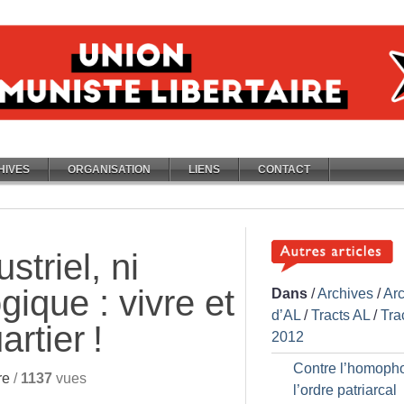
HIVES
ORGANISATION
LIENS
CONTACT
striel, ni
gique : vivre et
Dans
/
Archives
/
Ar
d’AL
/
Tracts AL
/
Tra
artier
!
2012
Contre l’homopho
re
/
1137
vues
l’ordre patriarcal