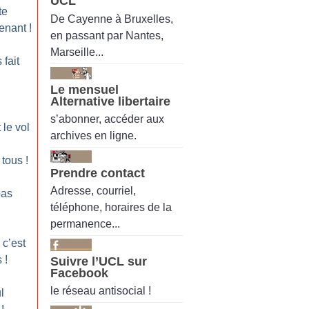
UCL
te
De Cayenne à Bruxelles,
enant
!
en passant par Nantes,
Marseille...
fait
Le mensuel
Alternative libertaire
s’abonner, accéder aux
 le vol
archives en ligne.
t tous
!
Prendre contact
Adresse, courriel,
pas
téléphone, horaires de la
permanence...
 c’est
s
!
Suivre l’UCL sur
Facebook
le réseau antisocial !
l