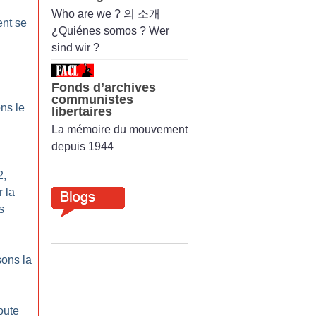
Who are we ? 의 소개
nt se
¿Quiénes somos ? Wer
sind wir ?
Fonds d’archives
communistes
ons le
libertaires
La mémoire du mouvement
depuis 1944
2,
 la
s
ons la
oute