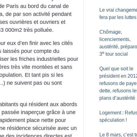
de Paris au bord du canal de
Le vrai changeme
, de par son activité pendant
fera par les luttes
es ouvrières et ouvriers et
33 000m2 très polluée.
Chômage,
licenciements,
ur eux d’en finir avec les cités
austérité, prépar
es laissés pour compte du
e
3
tour social
iser les friches industrielles pour
ères très vite montées et sans
Quel que soit le
pulation. Et tant pis si les
président en 201
...) ne suivent pas ou sont
refusons de payer
dette, refusons le
plans d’austérité
abitants qui résident aux abords
it passée inaperçue grâce à une
Logement : Refus
rapidement place nette pour
spéculation
!
une résidence sécurisée avec un
Le 8 mars, c’est t
 Une des incidences directes est