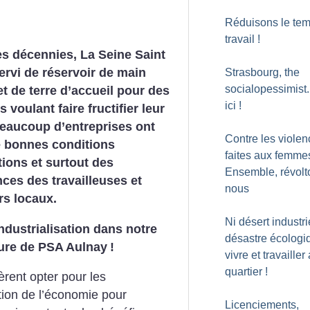
Réduisons le te
travail
!
s décennies, La Seine Saint
ervi de réservoir de main
Strasbourg, the
socialopessimist.
t de terre d’accueil pour des
ici
!
s voulant faire fructifier leur
Beaucoup d’entreprises ont
Contre les viole
e bonnes conditions
faites aux femme
ations et surtout des
Ensemble, révolt
es des travailleuses et
nous
urs locaux.
Ni désert industrie
dustrialisation dans notre
désastre écologi
ture de PSA Aulnay
!
vivre et travailler
quartier
!
fèrent opter pour les
ation de l’économie pour
Licenciements,