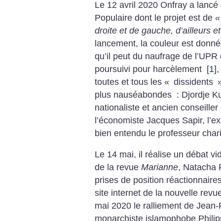
Le 12 avril 2020 Onfray a lancé
Populaire dont le projet est de
«
droite et de gauche, d’ailleurs e
lancement, la couleur est donn
qu’il peut du naufrage de l’UPR 
poursuivi pour harcèlement
[
1
]
,
toutes et tous les «
dissidents
plus nauséabondes : Djordje Ku
nationaliste et ancien conseill
l’économiste Jacques Sapir, l’ex
bien entendu le professeur char
Le 14 mai, il réalise un débat vi
de la revue
Marianne
, Natacha 
prises de position réactionnair
site internet de la nouvelle rev
mai 2020 le ralliement de Jean
monarchiste islamophobe Philip