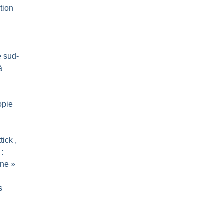
tion
e sud-
à
opie
tick ,
 :
ine
»
s