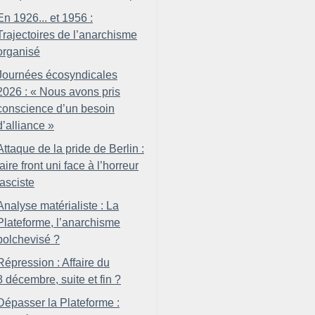
En 1926... et 1956 :
Trajectoires de l’anarchisme
organisé
Journées écosyndicales
2026 : «
Nous avons pris
conscience d’un besoin
d’alliance
»
Attaque de la pride de Berlin :
faire front uni face à l’horreur
fasciste
Analyse matérialiste : La
Plateforme, l’anarchisme
bolchevisé
?
Répression : Affaire du
8 décembre, suite et fin
?
Dépasser la Plateforme :