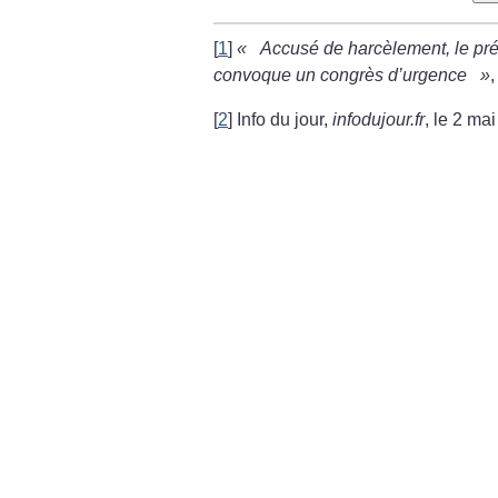
[
1
]
«
Accusé de harcèlement, le pré
convoque un congrès d’urgence
»
,
[
2
]
Info du jour,
infodujour.fr
, le 2 ma