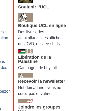
Soutenir l’UCL
e
Boutique UCL en ligne
Des livres, des
es :
autocollants, des affiches,
sation
des DVD, des tee-shirts...
Libération de la
Palestine
pas
 des
Campagne de boycott
Recevoir la newsletter
Hebdomadaire : vous ne
horizon
serez pas envahi·e !
Joindre les groupes
a