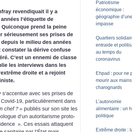
Patriotisme
économique :
fray revendiquait il y a
géographie d’un
années l’étiquette de
impasse
e. Quiconque prend la peine
r sérieusement ses prises de
Quartiers solidair
 depuis le milieu des années
entraide et politi
 constater la dérive confuse
au temps du
péré. C’est un ennemi de classe
coronavirus
plie les interviews dans les
extrême droite et a rejoint
Ehpad : pour ne 
niste.
mourir aux mains
charognards
y s’accentue avec ses prises de
e Covid-19, particulièrement dans
L’autonomie
n chef
?
»
publiés sur son site les
alimentaire : un 
politique
’apologue d’un autoritarisme proto-
idence
». Ces essais attaquent
Extrême droite : l
e sanitaire par l’État mais