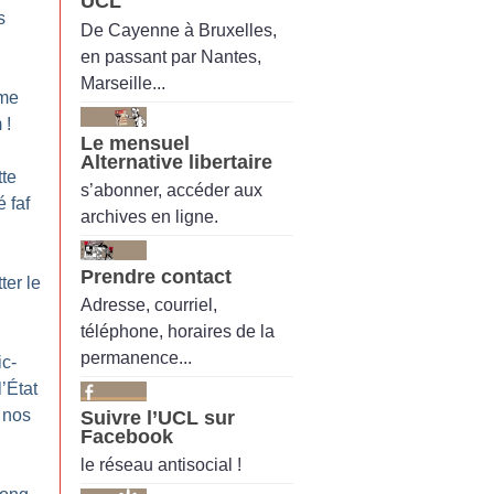
UCL
s
De Cayenne à Bruxelles,
en passant par Nantes,
Marseille...
me
m
!
Le mensuel
Alternative libertaire
tte
s’abonner, accéder aux
 faf
archives en ligne.
Prendre contact
ter le
Adresse, courriel,
téléphone, horaires de la
permanence...
ic-
l’État
 nos
Suivre l’UCL sur
Facebook
le réseau antisocial !