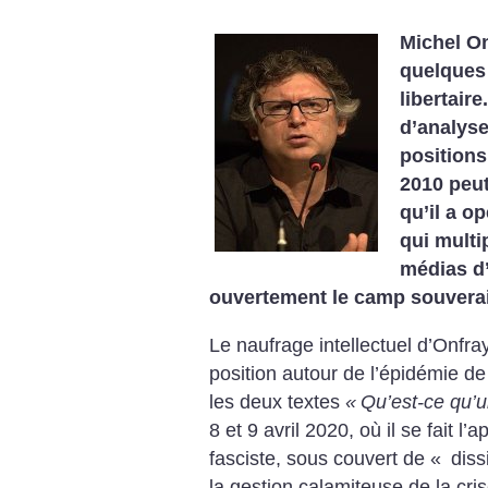
Michel On
quelques 
libertair
d’analyse
positions
2010 peut
qu’il a o
qui multi
médias d’
ouvertement le camp souverai
Le naufrage intellectuel d’Onfra
position autour de l’épidémie d
les deux textes
«
Qu’est-ce qu’u
8 et 9 avril 2020, où il se fait l
fasciste, sous couvert de «
diss
la gestion calamiteuse de la cris