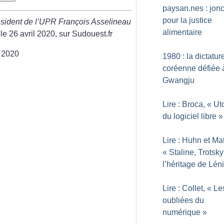
paysan.nes : jonc
pour la justice
sident de l’UPR François Asselineau
alimentaire
 le 26 avril 2020, sur Sudouest.fr
i 2020
1980 : la dictatur
coréenne défiée 
Gwangju
Lire : Broca, «
Ut
du logiciel libre
»
Lire : Huhn et Mat
«
Staline, Trotsky
l’héritage de Lén
Lire : Collet, «
Le
oubliées du
numérique
»