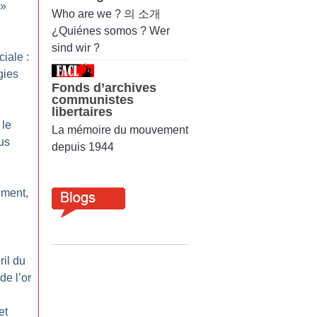
»
Who are we ? 의 소개
¿Quiénes somos ? Wer
sind wir ?
iale :
gies
Fonds d’archives
communistes
libertaires
 le
La mémoire du mouvement
us
depuis 1944
ement,
il du
 de l’or
et