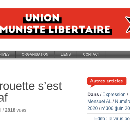
HIVES
ORGANISATION
LIENS
CONTACT
irouette s’est
af
Dans
/
Expression
/
Mensuel AL
/
Numér
2020
/
n°306 (juin 2
l
/
2818
vues
Édito : le virus po