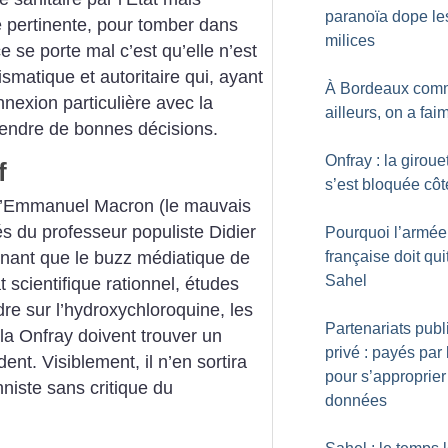
paranoïa dope le
e pertinente, pour tomber dans
milices
e se porte mal c’est qu’elle n’est
matique et autoritaire qui, ayant
À Bordeaux com
onnexion particulière avec la
ailleurs, on a fai
prendre de bonnes décisions.
Onfray : la giroue
f
s’est bloquée côté
 d’Emmanuel Macron (le mauvais
s du professeur populiste Didier
Pourquoi l’armée
française doit quit
tenant que le buzz médiatique de
Sahel
t scientifique rationnel, études
dre sur l’hydroxychloroquine, les
Partenariats publ
 la Onfray doivent trouver un
privé : payés par 
ent. Visiblement, il n’en sortira
pour s’approprier
nniste sans critique du
données