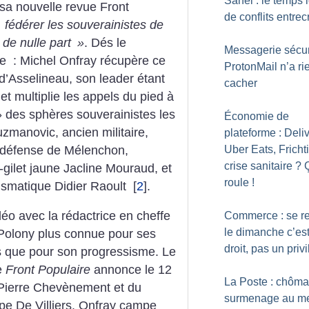
Sahel : le temps 
 sa nouvelle revue Front
de conflits entrec
fédérer les souverainistes de
t de nulle part
»
. Dés le
Messagerie sécur
ée : Michel Onfray récupère ce
ProtonMail n’a ri
d’Asselineau, son leader étant
cacher
 et multiplie les appels du pied à
» des sphères souverainistes les
Économie de
zmanovic, ancien militaire,
plateforme : Deli
er défense de Mélenchon,
Uber Eats, Frichti
crise sanitaire
? 
-gilet jaune Jacline Mouraud, et
roule
!
ismatique Didier Raoult
[
2
]
.
déo avec la rédactrice en cheffe
Commerce : se r
le dimanche c’es
Polony plus connue pour ses
droit, pas un priv
es que pour son progressisme. Le
ue
Front Populaire
annonce le 12
La Poste : chôma
-Pierre Chevènement et du
surmenage au m
pe De Villiers. Onfray campe