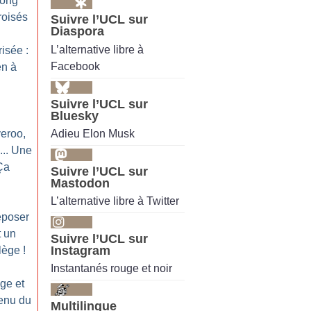
long
roisés
Suivre l’UCL sur
Diaspora
L’alternative libre à
isée :
Facebook
en à
Suivre l’UCL sur
Bluesky
Adieu Elon Musk
veroo,
... Une
Ça
Suivre l’UCL sur
Mastodon
L’alternative libre à Twitter
eposer
t un
Suivre l’UCL sur
Instagram
ilège
!
Instantanés rouge et noir
ge et
enu du
Multilingue