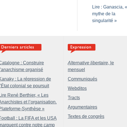
Lire : Ganascia, 
mythe de la
singularité
»
Catalogne : Construire
Alternative libertaire,
le
l’anarchisme organisé
mensuel
Kanaky : La répression de
Communiqués
l’État colonial se poursuit
Webditos
Lire René Berthier, «
Les
Tracts
Anarchistes et l’organisation.
Argumentaires
Plateforme-Synthèse
»
Textes de congrès
Football : La FIFA et les USA
marquent contre notre camp