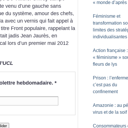
«
monde d’après
ste venu d’une gauche sans
ique du système, amour des chefs,
Féminisme et
a avec un vernis qui fait appel à
transformation soc
tre Front populaire, rappelant la
limites des straté
ait jadis Jean Jaurès, en
individualisantes
al lors d’un premier mai 2012
Action française :
«
féminisme
» so
l’UCL
fleurs de lys
Prison : l’enferm
nfolettre hebdomadaire.
*
c’est pas du
confinement
Amazonie : au pér
virus et de la soif
Consommateurs 
lider