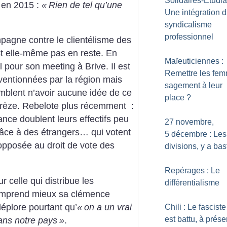
Solidaires-Etudia
 en 2015 :
«
Rien de tel qu’une
Une intégration d
…
syndicalisme
professionnel
pagne contre le clientélisme des
st elle-même pas en reste. En
Maïeuticiennes :
al pour son meeting à Brive. Il est
Remettre les fe
ventionnées par la région mais
sagement à leur
mblent n’avoir aucune idée de ce
place
?
orrèze. Rebelote plus récemment :
ance doublent leurs effectifs peu
27 novembre,
râce à des étrangers… qui votent
5 décembre : Les
pposée au droit de vote des
divisions, y a bas
Repérages : Le
celle qui distribue les
différentialisme
comprend mieux sa clémence
déplore pourtant qu’
«
on a un vrai
Chili : Le fascist
est battu, à prése
ans notre pays
»
.