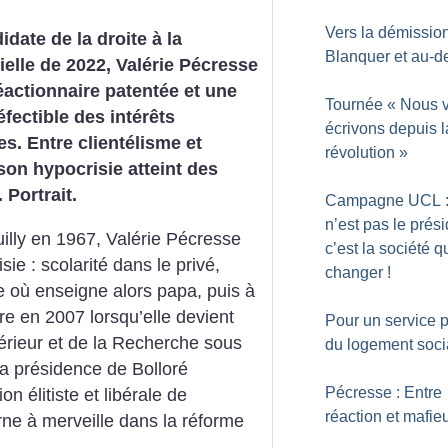
Vers la démissio
idate de la droite à la
Blanquer et au-d
ielle de 2022, Valérie Pécresse
éactionnaire patentée et une
Tournée «
Nous 
éfectible des intérêts
écrivons depuis l
es. Entre clientélisme et
révolution
»
 son hypocrisie atteint des
Portrait.
Campagne UCL :
n’est pas le prési
illy en 1967, Valérie Pécresse
c’est la société qu
sie : scolarité dans le privé,
changer
!
 où enseigne alors papa, puis à
re en 2007 lorsqu’elle devient
Pour un service p
érieur et de la Recherche sous
du logement soci
a présidence de Bolloré
Pécresse : Entre
n élitiste et libérale de
réaction et mafie
rne à merveille dans la réforme