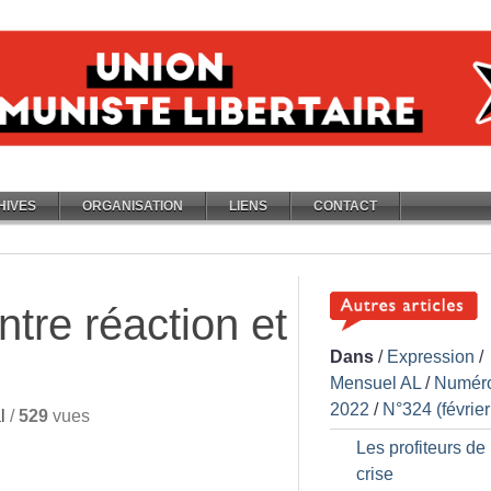
HIVES
ORGANISATION
LIENS
CONTACT
tre réaction et
Dans
/
Expression
/
Mensuel AL
/
Numér
2022
/
N°324 (févrie
l
/
529
vues
Les profiteurs de 
crise