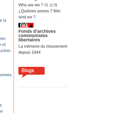
Who are we ? 의 소개
¿Quiénes somos ? Wer
sind wir ?
e la
Fonds d’archives
communistes
sser
libertaires
e et
La mémoire du mouvement
uction.
depuis 1944
normes
a
se