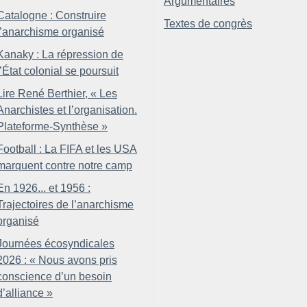
Argumentaires
Catalogne : Construire
Textes de congrès
l’anarchisme organisé
Kanaky : La répression de
l’État colonial se poursuit
Lire René Berthier, «
Les
Anarchistes et l’organisation.
Plateforme-Synthèse
»
Football : La FIFA et les USA
marquent contre notre camp
En 1926... et 1956 :
Trajectoires de l’anarchisme
organisé
Journées écosyndicales
2026 : «
Nous avons pris
conscience d’un besoin
d’alliance
»