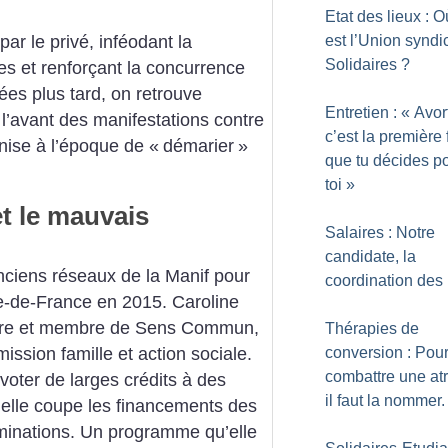
Etat des lieux : 
est l’Union syndi
par le privé, inféodant la
Solidaires
?
tes et renforçant la concurrence
ées plus tard, on retrouve
Entretien : «
Avort
 l’avant des manifestations contre
c’est la première 
nise à l’époque de «
démarier
»
que tu décides p
toi
»
et le mauvais
Salaires : Notre
candidate, la
 anciens réseaux de la Manif pour
coordination des 
le-de-France en 2015. Caroline
ire et membre de Sens Commun,
Thérapies de
ssion famille et action sociale.
conversion : Pou
combattre une atr
voter de larges crédits à des
il faut la nommer.
 elle coupe les financements des
riminations. Un programme qu’elle