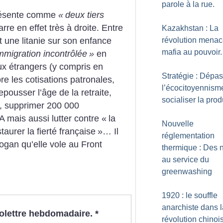
parole à la rue.
présente comme
«
deux tiers
re en effet très à droite. Entre
Kazakhstan : La
révolution menac
t une litanie sur son enfance
mafia au pouvoir.
immigration incontrôlée
»
en
ux étrangers (y compris en
Stratégie : Dépa
ore les cotisations patronales,
l’écocitoyennism
pousser l’âge de la retraite,
socialiser la prod
e, supprimer 200 000
 mais aussi lutter contre «
la
Nouvelle
staurer la fierté française
»… Il
réglementation
ogan qu’elle vole au Front
thermique : Des 
au service du
greenwashing
1920 : le souffle
anarchiste dans l
nfolettre hebdomadaire.
*
révolution chinoi