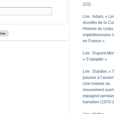
(1/2)
Lire : Adam, «
Le
révoltés de la Cou
Histoire du corps
lider
expéditionnaire 
en France
».
Lire : Dupont-Mo
«
S’adapter
»
Lire : Dolidier, «
T
pouvoir à l’asse
Une histoire du
mouvement ouvri
espagnol pendant
transition (1970-