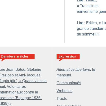
Lire : Hefez,
«
Transitions :
réinventer le gen
Lire : Erkich, «
La
grande transform
du sommeil
»
Lire Jean Batou, Stefanie
Alternative libertaire,
le
Prezioso et Ami-Jacques
mensuel
Rapin (dir.), «
Quand vient la
Communiqués
nuit. Volontaires
Webditos
internationaux contre le
fascisme (Espagne 1936-
Tracts
1939)
»