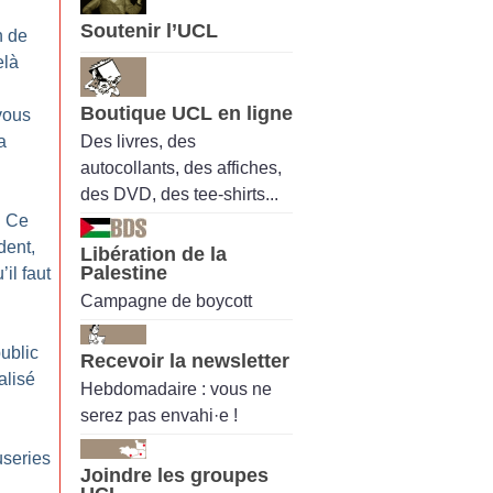
Soutenir l’UCL
n de
elà
Boutique UCL en ligne
vous
Des livres, des
a
autocollants, des affiches,
des DVD, des tee-shirts...
 Ce
dent,
Libération de la
Palestine
’il faut
Campagne de boycott
ublic
Recevoir la newsletter
alisé
Hebdomadaire : vous ne
serez pas envahi·e !
useries
Joindre les groupes