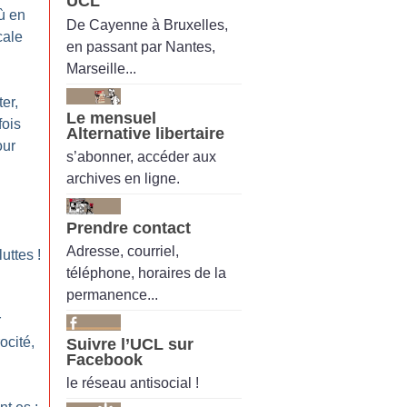
UCL
Où en
De Cayenne à Bruxelles,
cale
en passant par Nantes,
Marseille...
er,
Le mensuel
fois
Alternative libertaire
our
s’abonner, accéder aux
archives en ligne.
Prendre contact
Adresse, courriel,
luttes
!
téléphone, horaires de la
permanence...
r
ocité,
Suivre l’UCL sur
Facebook
le réseau antisocial !