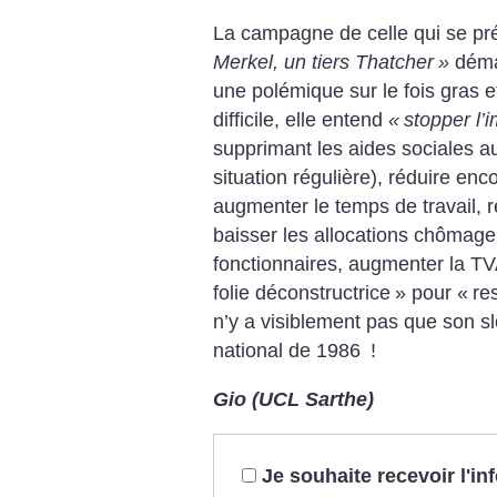
La campagne de celle qui se 
Merkel, un tiers Thatcher
»
démar
une polémique sur le fois gras e
difficile, elle entend
«
stopper l’
supprimant les aides sociales a
situation régulière), réduire enc
augmenter le temps de travail, re
baisser les allocations chômag
fonctionnaires, augmenter la TVA
folie déconstructrice
» pour «
re
n’y a visiblement pas que son sl
national de 1986
!
Gio (UCL Sarthe)
Je souhaite recevoir l'i