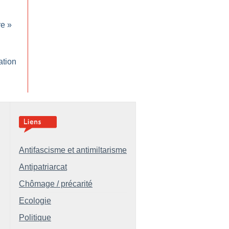
re
»
ation
Antifascisme et antimiltarisme
Antipatriarcat
Chômage / précarité
Ecologie
Politique