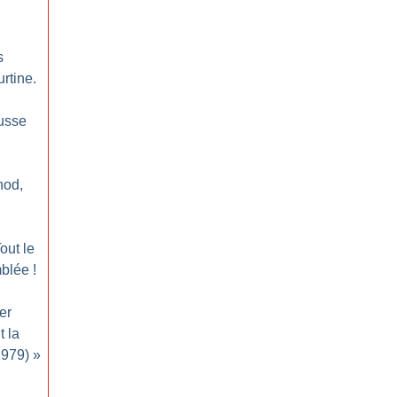
s
rtine.
russe
nod,
out le
mblée
!
er
 la
1979)
»