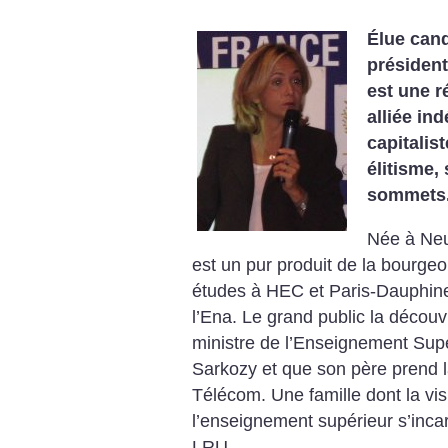
Élue cand
président
est une r
alliée ind
capitalist
élitisme,
sommets. 
Née à Neu
est un pur produit de la bourgeoi
études à HEC et Paris-Dauphine
l’Ena. Le grand public la découv
ministre de l’Enseignement Sup
Sarkozy et que son père prend l
Télécom. Une famille dont la visio
l’enseignement supérieur s’inca
LRU.