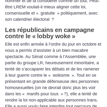
nommer et de la considérer comme un tout. Peut-
être LREM voulait-il mieux aligner cette loi,
consensuelle et «
gratuite
» politiquement, avec
son calendrier électoral
?
Les républicains en campagne
contre le «
lobby woke
»
Elle est enfin arrivée à l’ordre du jour en octobre et
nous a permis d’assister à un bien macabre
spectacle. Au Sénat comme à l’Assemblée, une
partie du groupe LR, heureusement minoritaire, a
tenté de s’accaparer les débats et de les ramener
à leur guerre contre le «
wokisme
». Tout en se
présentant en grande défenseuse des personnes
homosexuelles (on ne devrait donc plus les voir
dans les «
manifs pour tous
»
?), elle a tenté de
rendre la loi non-applicable aux personnes trans.
Elle a aussi voulu faire interdire tout parcours de